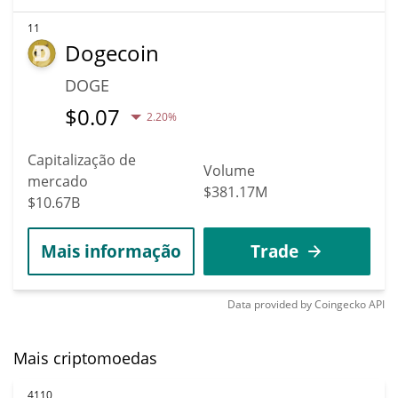
11
Dogecoin
DOGE
$
0.07
2.20%
Capitalização de
Volume
mercado
$381.17M
$10.67B
Mais informação
Trade
Data provided by
Coingecko
API
Mais criptomoedas
4110