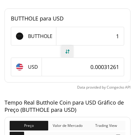
0.000013757946%
Dominio de mercado
BUTTHOLE para USD
#4137
Posição de mercado
Fornecimento de Butthole Coin
BUTTHOLE
Fornecimento em
999,991,959 BUTTHOLE
circulação
USD
999,991,959 BUTTHOLE
Fornecimento total
1,000,000,000 BUTTHOLE
Fornecimento máximo
Data provided by
Coingecko
API
Tempo Real Butthole Coin para USD Gráfico de
Butthole Coin Capitalização de mercado
Preço (BUTTHOLE para USD)
$312,593
Capitalização de
2.58%
mercado
Preço
Valor de Mercado
Trading View