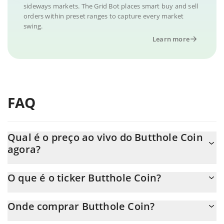
sideways markets. The Grid Bot places smart buy and sell
orders within preset ranges to capture every market
swing.
Learn more
FAQ
Qual é o preço ao vivo do Butthole Coin
agora?
O preço real do Butthole Coin ao USD agora é de $ 0.000313.
O que é o ticker Butthole Coin?
O Butthole Coin ticker é BUTTHOLE
Onde comprar Butthole Coin?