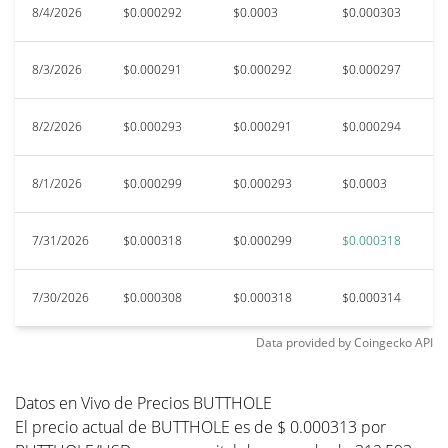
8/4/2026
$0.000292
$0.0003
$0.000303
$
8/3/2026
$0.000291
$0.000292
$0.000297
$
8/2/2026
$0.000293
$0.000291
$0.000294
$
8/1/2026
$0.000299
$0.000293
$0.0003
$
7/31/2026
$0.000318
$0.000299
$0.000318
$
7/30/2026
$0.000308
$0.000318
$0.000314
$
Data provided by
Coingecko
API
Datos en Vivo de Precios BUTTHOLE
El precio actual de BUTTHOLE es de $ 0.000313 por