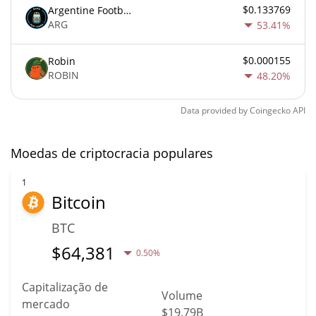
$0.133769
Argentine Football Association Fan Token
ARG
53.41%
$0.000155
Robin
ROBIN
48.20%
Data provided by
Coingecko
API
Moedas de criptocracia populares
1
Bitcoin
BTC
$
64,381
0.50%
Capitalização de
Volume
mercado
$19.79B