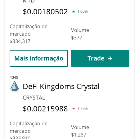
MTD
$
0.00180502
1.00%
Capitalização de
Volume
mercado
$377
$334,317
Mais informação
Trade
4048
DeFi Kingdoms Crystal
CRYSTAL
$
0.00215988
1.70%
Capitalização de
Volume
mercado
$1,287
$333,810