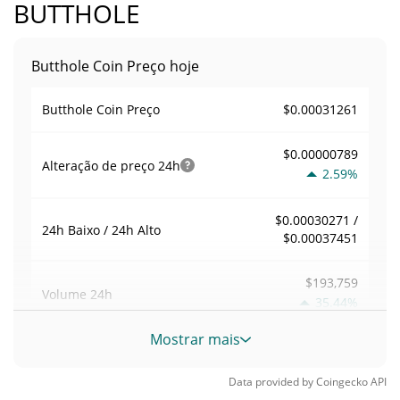
BUTTHOLE
Butthole Coin Preço hoje
$0.00031261
Butthole Coin Preço
$0.00000789
Alteração de preço
24h
2.59%
$0.00030271 /
24h Baixo / 24h Alto
$0.00037451
$193,759
Volume
24h
35.44%
Mostrar mais
Volume / Limite de
0.61984433
mercado
Data provided by
Coingecko
API