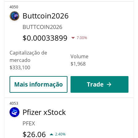
4050
Buttcoin2026
BUTTCOIN2026
$
0.00033899
7.00%
Capitalização de
Volume
mercado
$1,968
$333,100
Mais informação
Trade
4053
Pfizer xStock
PFEX
$
26.06
2.40%