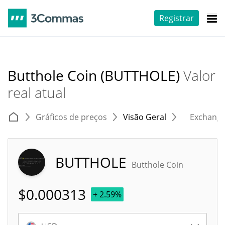
Registrar
Butthole Coin (BUTTHOLE)
Valor
real atual
Gráficos de preços
Visão Geral
Exchang
BUTTHOLE
Butthole Coin
$
0.000313
+ 2.59%