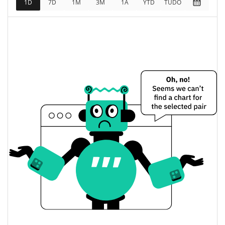
1D
7D
1M
3M
1A
YTD
TUDO
$312,593
Totalmente diluído
2.19%
Limite de mercado
Butthole Coin Preço Ontem
$0.0003066789 /
Baixa / Alta de ontem
$0.00033250373
Abertura / Fecho de
$0.00033250373 /
$0.0003066789
Ontem
2.18%
A mudança de ontem
$76,227.875
Volume de ontem
Histórico do preço do Butthole Coin
$0.00028594646 /
7 dias Baixa / 7 dias Alta