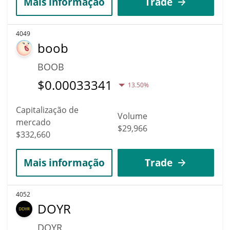
Mais informação
Trade
4049
boob
BOOB
$
0.00033341
13.50%
Capitalização de
Volume
mercado
$29,966
$332,660
Mais informação
Trade
4052
DOYR
DOYR