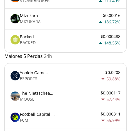
STONKBROKER
210.49%
$0.00016
Mizukara
MIZUKARA
186.72%
$0.000488
Backed
BACKED
148.55%
Maiores 5 Perdas
24h
$0.0208
Yooldo Games
ESPORTS
59.88%
$0.000117
The Nietzschean Mouse
MOUSE
57.44%
$0.000311
Football Capital Markets
FCM
55.99%