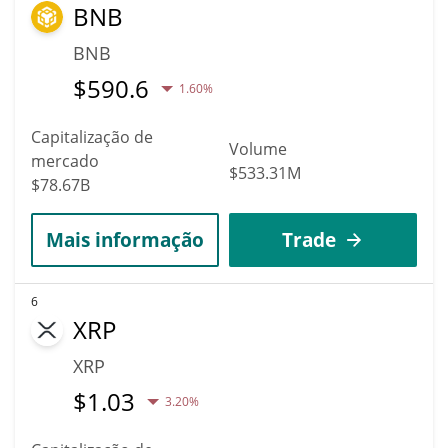
BNB
BNB
$
590.6
1.60%
Capitalização de
Volume
mercado
$533.31M
$78.67B
Mais informação
Trade
6
XRP
XRP
$
1.03
3.20%