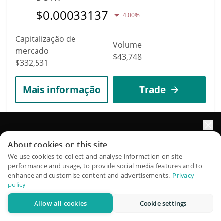
$
0.00033137
4.00%
Capitalização de
Volume
mercado
$43,748
$332,531
Mais informação
Trade
4013
Mode
Impulsione o crescimento do seu portfólio com IA
About cookies on this site
MODE
QuantPilot é uma plataforma completa de estratégias onde
We use cookies to collect and analyse information on site
$
0.00004293
performance and usage, to provide social media features and to
agentes autônomos criam, fazem backtest e otimizam suas
6.60%
enhance and customise content and advertisements.
Privacy
estratégias e conduzem pesquisas de mercado
policy
Capitalização de
Volume
Allow all cookies
Cookie settings
mercado
Experimente grátis
$994
$332,029