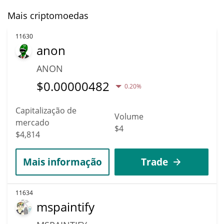
Mais criptomoedas
11630
anon
ANON
$
0.00000482
0.20%
Capitalização de
Volume
mercado
$4
$4,814
Mais informação
Trade
11634
mspaintify