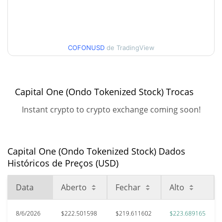
$205.53834 / $223.68917
7 dias Baixa / 7 dias Alta
30 dias Baixa / 30 dias
COFONUSD
de TradingView
$214.88909 / $223.68917
Alta
90 dias Baixa / 90 dias
$205.53834 / $223.68917
Capital One (Ondo Tokenized Stock) Trocas
Alta
Instant crypto to crypto exchange coming soon!
52 Semana Baixa / 52
$205.53834 / $223.68917
Semana Alta
Capital One (Ondo Tokenized Stock) Dados
Máxima de todos os
$243.2
Históricos de Preços (USD)
tempos
8.35%
Jan 16, 2026 (6 meses atrás)
Data
Aberto
Fechar
Alto
$174.65
Baixa de todos os tempos
27.62%
Mar 30, 2026 (4 meses atrás)
8/6/2026
$222.501598
$219.611602
$223.689165