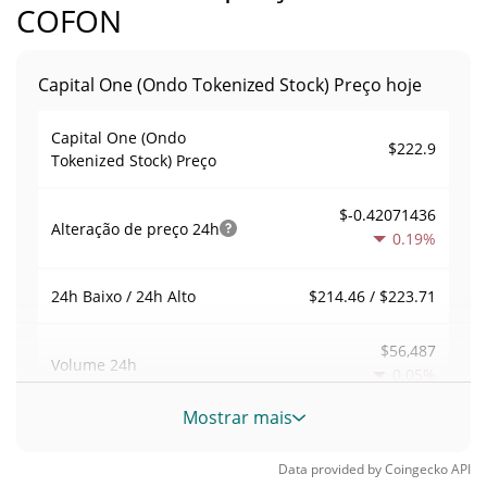
COFON
Capital One (Ondo Tokenized Stock) Preço hoje
Capital One (Ondo
$222.9
Tokenized Stock) Preço
$-0.42071436
Alteração de preço
24h
0.19%
$214.46 / $223.71
24h Baixo / 24h Alto
$56,487
Volume
24h
0.05%
Mostrar mais
Volume / Limite de
11.922748
mercado
Data provided by
Coingecko
API