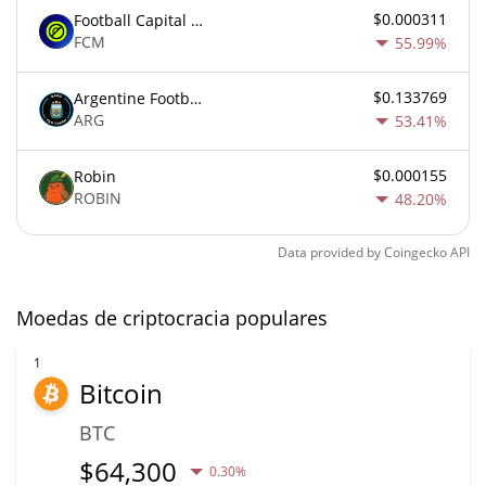
$0.000311
Football Capital Markets
FCM
55.99%
$0.133769
Argentine Football Association Fan Token
ARG
53.41%
$0.000155
Robin
ROBIN
48.20%
Data provided by
Coingecko
API
Moedas de criptocracia populares
1
Bitcoin
BTC
$
64,300
0.30%