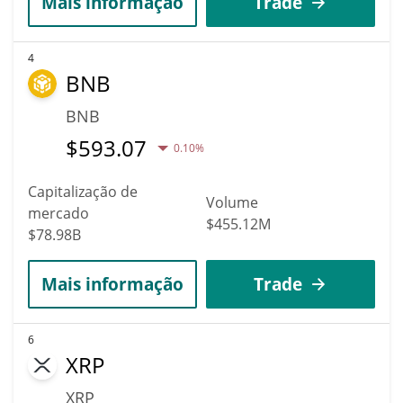
Mais informação
Trade
4
BNB
BNB
$
593.07
0.10%
Capitalização de
Volume
mercado
$455.12M
$78.98B
Mais informação
Trade
6
XRP
XRP