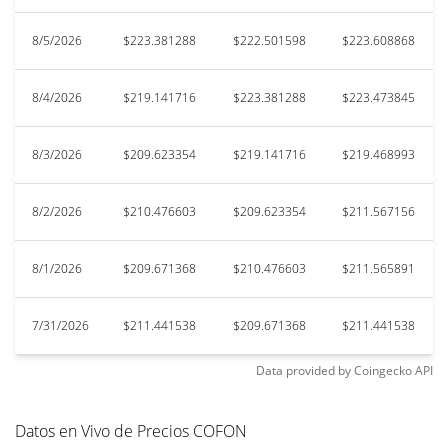
8/5/2026
$223.381288
$222.501598
$223.608868
8/4/2026
$219.141716
$223.381288
$223.473845
8/3/2026
$209.623354
$219.141716
$219.468993
8/2/2026
$210.476603
$209.623354
$211.567156
8/1/2026
$209.671368
$210.476603
$211.565891
7/31/2026
$211.441538
$209.671368
$211.441538
Data provided by
Coingecko
API
Datos en Vivo de Precios COFON