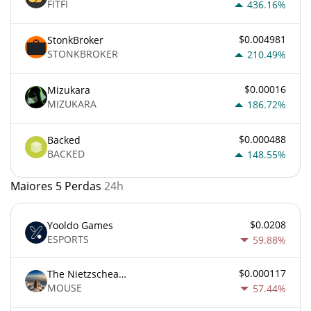
FITFI
436.16%
$0.004981
StonkBroker
STONKBROKER
210.49%
$0.00016
Mizukara
MIZUKARA
186.72%
$0.000488
Backed
BACKED
148.55%
Maiores 5 Perdas
24h
$0.0208
Yooldo Games
ESPORTS
59.88%
$0.000117
The Nietzschean Mouse
MOUSE
57.44%