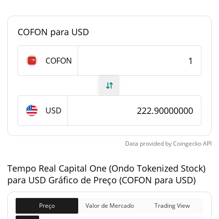
<0.000001%
Dominio de mercado
COFON para USD
#11654
Posição de mercado
Fornecimento de Capital One (Ondo Tokenized
COFON
Stock)
Fornecimento em
21.255 COFON
circulação
USD
21.255 COFON
Fornecimento total
Data provided by
Coingecko
API
0 COFON
Fornecimento máximo
Tempo Real Capital One (Ondo Tokenized Stock)
para USD Gráfico de Preço (COFON para USD)
Capital One (Ondo Tokenized Stock) Capitalização
de mercado
Preço
Valor de Mercado
Trading View
$4,737.75
Capitalização de