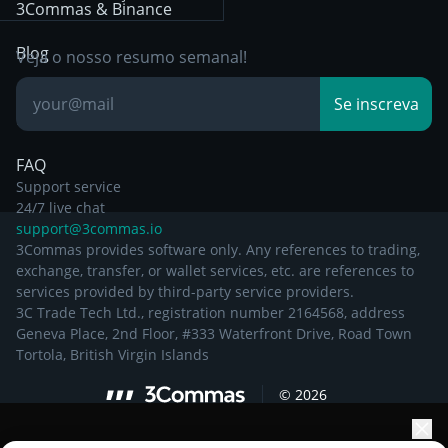
Day Trading
3Commas & Binance
Documentation
Breakout Trading
Blog
Veja o nosso resumo semanal!
Base de
Se inscreva
Conhecimento
FAQ
Support service
24/7 live chat
support@3commas.io
3Commas provides software only. Any references to trading,
exchange, transfer, or wallet services, etc. are references to
services provided by third-party service providers.
3C Trade Tech Ltd., registration number 2164568, address
Geneva Place, 2nd Floor, #333 Waterfront Drive, Road Town
Tortola, British Virgin Islands
©
2026