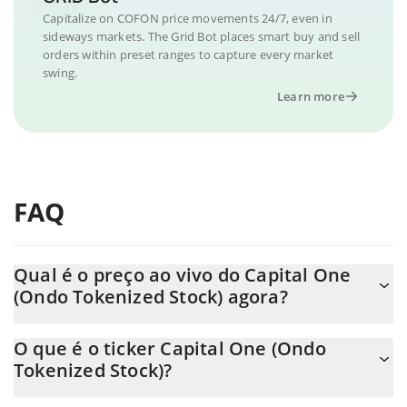
Capitalize on COFON price movements 24/7, even in
sideways markets. The Grid Bot places smart buy and sell
orders within preset ranges to capture every market
swing.
Learn more
FAQ
Qual é o preço ao vivo do Capital One
(Ondo Tokenized Stock) agora?
O preço real do Capital One (Ondo Tokenized Stock) ao USD
O que é o ticker Capital One (Ondo
agora é de $ 222.9.
Tokenized Stock)?
O Capital One (Ondo Tokenized Stock) ticker é COFON