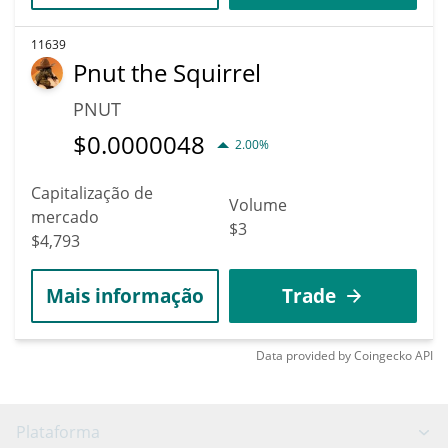
11639
Pnut the Squirrel
PNUT
$
0.0000048
2.00%
Capitalização de
Volume
mercado
$3
$4,793
Mais informação
Trade
Data provided by
Coingecko
API
Plataforma