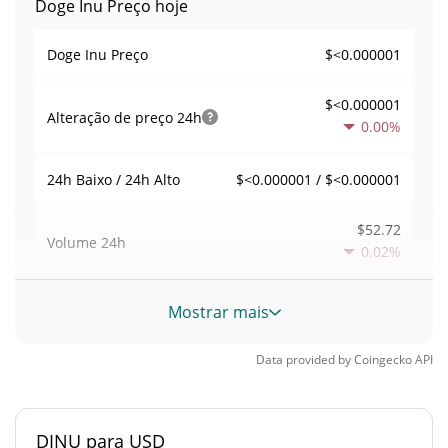
Doge Inu Preço hoje
$<0.000001
Doge Inu Preço
$<0.000001
Alteração de preço
24h
0.00%
$<0.000001 / $<0.000001
24h Baixo / 24h Alto
$52.72
Volume
24h
0.02%
Volume / Limite de
Mostrar mais
0.0021494679
mercado
Data provided by
Coingecko
API
0.0000010794904%
Dominio de mercado
#7800
Posição de mercado
DINU para USD