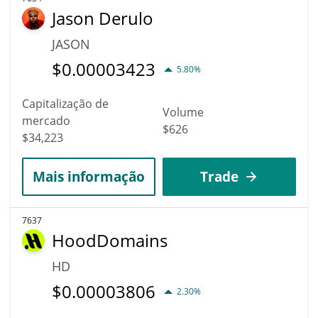
Jason Derulo
JASON
$
0.00003423
5.80%
Capitalização de
Volume
mercado
$626
$34,223
Mais informação
Trade
7637
HoodDomains
HD
$
0.00003806
2.30%