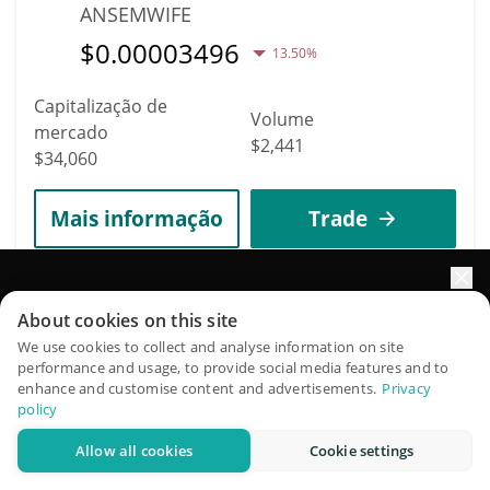
ANSEMWIFE
$
0.00003496
13.50%
Capitalização de
Volume
mercado
$2,441
$34,060
Mais informação
Trade
7645
Impulsione o crescimento do seu portfólio com IA
Mithrandir Token
About cookies on this site
QuantPilot é uma plataforma completa de estratégias onde
We use cookies to collect and analyse information on site
MITHR
performance and usage, to provide social media features and to
agentes autônomos criam, fazem backtest e otimizam suas
$
0.00122561
enhance and customise content and advertisements.
Privacy
7.00%
estratégias e conduzem pesquisas de mercado
policy
Capitalização de
Allow all cookies
Cookie settings
Experimente grátis
Volume
mercado
$2