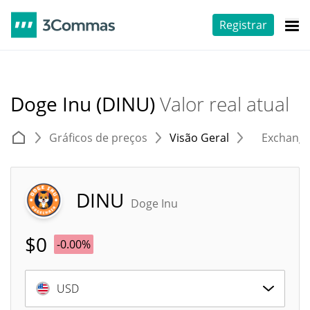
Registrar
Doge Inu (DINU)
Valor real atual
Gráficos de preços
Visão Geral
Exchang
DINU
Doge Inu
$
0
-0.00%
USD