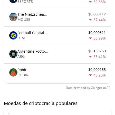
ESPORTS
59.88%
$0.000117
The Nietzschean Mouse
MOUSE
57.44%
$0.000311
Football Capital Markets
FCM
55.99%
$0.133769
Argentine Football Association Fan Token
ARG
53.41%
$0.000155
Robin
ROBIN
48.20%
Data provided by
Coingecko
API
Moedas de criptocracia populares
1