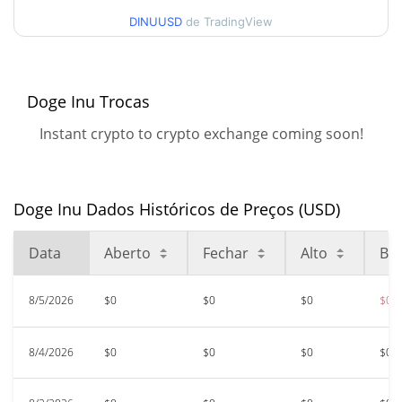
Alta
DINUUSD
de TradingView
52 Semana Baixa / 52
$<0.000001 / $<0.000001
Semana Alta
Doge Inu Trocas
Máxima de todos os
$<0.000001
tempos
Instant crypto to crypto exchange coming soon!
99.58%
Apr 8, 2024 (2 anos atrás)
$<0.000001
Baixa de todos os tempos
Doge Inu Dados Históricos de Preços (USD)
50.51%
Oct 19, 2023 (2 anos atrás)
Data
Aberto
Fechar
Alto
Bai
8/5/2026
$0
$0
$0
$0
8/4/2026
$0
$0
$0
$0