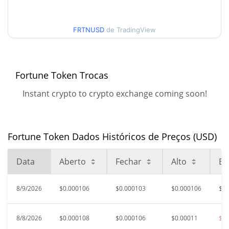
30 dias Baixa / 30 dias
$0.00010300802 /
$0.00010624534
Alta
FRTNUSD
de TradingView
90 dias Baixa / 90 dias
$0.000099200949 /
$0.00011253953
Alta
Fortune Token Trocas
52 Semana Baixa / 52
$0.000099200949 /
Instant crypto to crypto exchange coming soon!
$0.0001141557
Semana Alta
Máxima de todos os
$0.091031
tempos
99.89%
Fortune Token Dados Históricos de Preços (USD)
Nov 3, 2023 (2 anos atrás)
Data
Aberto
Fechar
Alto
Ba
$0.00009366
Baixa de todos os tempos
10.74%
Aug 8, 2026 (1 dias atrás)
8/9/2026
$0.000106
$0.000103
$0.000106
$0.
8/8/2026
$0.000108
$0.000106
$0.00011
$0.