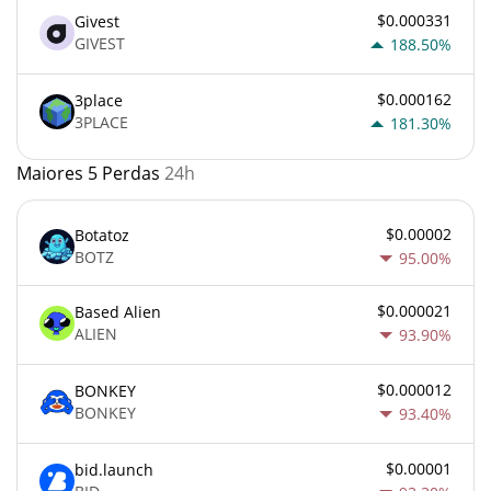
$0.000331
Givest
GIVEST
188.50%
$0.000162
3place
3PLACE
181.30%
Maiores 5 Perdas
24h
$0.00002
Botatoz
BOTZ
95.00%
$0.000021
Based Alien
ALIEN
93.90%
$0.000012
BONKEY
BONKEY
93.40%
$0.00001
bid.launch