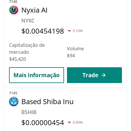
7140
Nyxia AI
NYXC
$
0.00454198
0.10%
Capitalização de
Volume
mercado
$94
$45,420
Mais informação
Trade
7145
Based Shiba Inu
BSHIB
$
0.00000454
0.90%