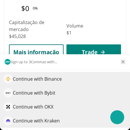
$
0
0%
Capitalização de
Volume
mercado
$1
$45,028
Mais informação
Trade
Sign up to 3Commas with...
7164
DESK
Continue with Binance
Impulsione o crescimento do seu portfólio com IA
DESK
QuantPilot é uma plataforma completa de estratégias onde
Continue with Bybit
$
0.00004869
agentes autônomos criam, fazem backtest e otimizam suas
0.40%
estratégias e conduzem pesquisas de mercado
Continue with OKX
Capitalização de
Volume
mercado
Continue with Kraken
Experimente grátis
$7
$44,984