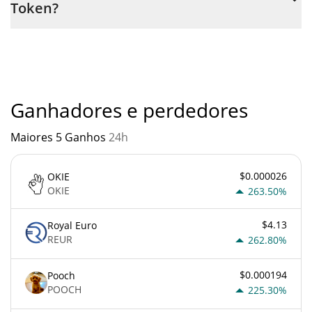
Token?
é através de um bot de 3commas.
Você não deve esperar ficar rico com Fortune Token ou com
qualquer outra nova tecnologia. É sempre importante estar
atento quando algo soa muito bom para ser verdade ou vai
contra os princípios econômicos básicos.
Ganhadores e perdedores
Maiores 5 Ganhos
24h
$0.000026
OKIE
OKIE
263.50%
$4.13
Royal Euro
REUR
262.80%
$0.000194
Pooch
POOCH
225.30%