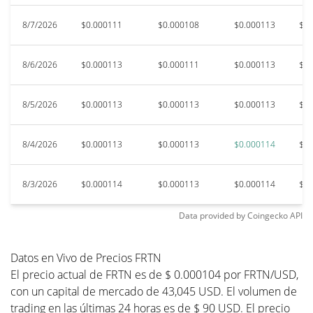
8/7/2026
$0.000111
$0.000108
$0.000113
$0.
8/6/2026
$0.000113
$0.000111
$0.000113
$0.
8/5/2026
$0.000113
$0.000113
$0.000113
$0.
8/4/2026
$0.000113
$0.000113
$0.000114
$0.
8/3/2026
$0.000114
$0.000113
$0.000114
$0.
Data provided by
Coingecko
API
Datos en Vivo de Precios FRTN
El precio actual de FRTN es de $ 0.000104 por FRTN/USD,
con un capital de mercado de 43,045 USD. El volumen de
trading en las últimas 24 horas es de $ 90 USD. El precio