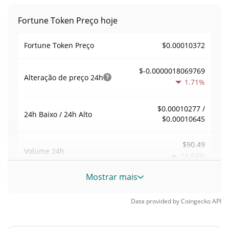
Fortune Token Preço hoje
$0.00010372
Fortune Token Preço
$-0.0000018069769
Alteração de preço
24h
1.71%
$0.00010277 /
24h Baixo / 24h Alto
$0.00010645
$90.49
Volume
24h
14.64%
Mostrar mais
Volume / Limite de
0.0021022186
mercado
Data provided by
Coingecko
API
0.0000018896452%
Dominio de mercado