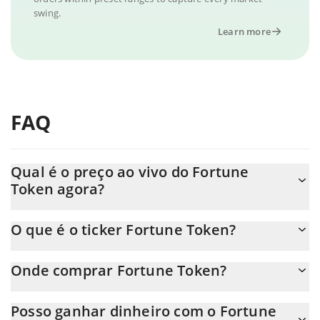
swing.
Learn more
FAQ
Qual é o preço ao vivo do Fortune
Token agora?
O preço real do Fortune Token ao USD agora é de $ 0.000104.
O que é o ticker Fortune Token?
O Fortune Token ticker é FRTN
Onde comprar Fortune Token?
Você pode comprar Fortune Token em qualquer troca ou via
Posso ganhar dinheiro com o Fortune
transferência p2p. E a melhor maneira de trocar Fortune Token