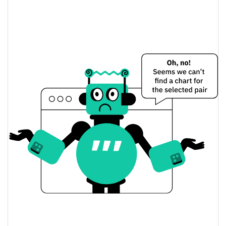
0.26%
Limite de mercado
Fortune Token Preço Ontem
$0.00010300802 /
Baixa / Alta de ontem
$0.00010388449
Abertura / Fecho de
$0.00010300802 /
$0.00010388449
Ontem
0.26%
A mudança de ontem
$211.17775
Volume de ontem
Histórico do preço do Fortune Token
$0.000099200949 /
7 dias Baixa / 7 dias Alta
$0.0001141557