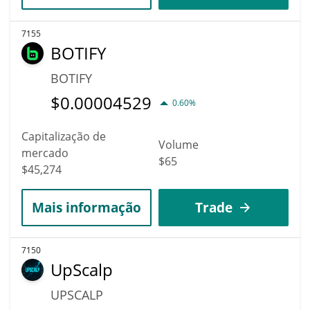
7155
BOTIFY
BOTIFY
$
0.00004529
0.60%
Capitalização de
Volume
mercado
$65
$45,274
Mais informação
Trade
7150
UpScalp
UPSCALP