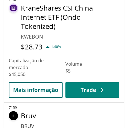
KraneShares CSI China
Internet ETF (Ondo
Tokenized)
KWEBON
$
28.73
1.40%
Capitalização de
Volume
mercado
$5
$45,050
Mais informação
Trade
7159
Bruv
BRUV