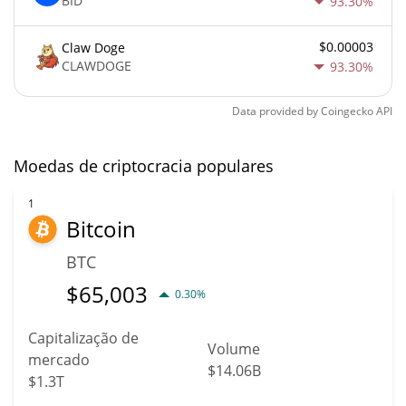
BID
93.30%
$0.00003
Claw Doge
CLAWDOGE
93.30%
Data provided by
Coingecko
API
Moedas de criptocracia populares
1
Bitcoin
BTC
$
65,003
0.30%
Capitalização de
Volume
mercado
$14.06B
$1.3T