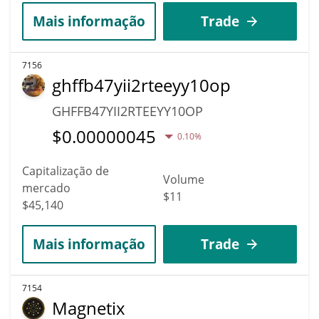
Mais informação
Trade
7156
ghffb47yii2rteeyy10op
GHFFB47YII2RTEEYY10OP
$
0.00000045
0.10%
Capitalização de
Volume
mercado
$11
$45,140
Mais informação
Trade
7154
Magnetix