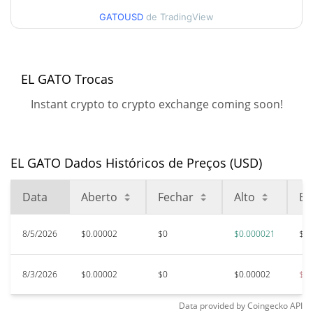
$0.000021046621
Alta
GATOUSD
de TradingView
90 dias Baixa / 90 dias
$0.000020035842 /
$0.000021046621
Alta
EL GATO Trocas
52 Semana Baixa / 52
$0.000020035842 /
Instant crypto to crypto exchange coming soon!
$0.000021046621
Semana Alta
Máxima de todos os
$0.00248488
tempos
99.16%
EL GATO Dados Históricos de Preços (USD)
Nov 16, 2024 (1 anos atrás)
Data
Aberto
Fechar
Alto
Ba
$0.00000708
Baixa de todos os tempos
196.03%
Jun 6, 2026 (2 meses atrás)
8/5/2026
$0.00002
$0
$0.000021
$0.
8/3/2026
$0.00002
$0
$0.00002
$0.
Data provided by
Coingecko
API