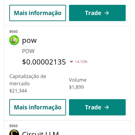
Mais informação
Trade
8660
pow
POW
$
0.00002135
14.10%
Capitalização de
Volume
mercado
$1,899
$21,344
Mais informação
Trade
8666
Circuit LLM