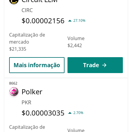
CIRC
$
0.00002156
27.10%
Capitalização de
Volume
mercado
$2,442
$21,335
Mais informação
Trade
8662
Polker
PKR
$
0.00003035
2.70%
Capitalização de
Volume