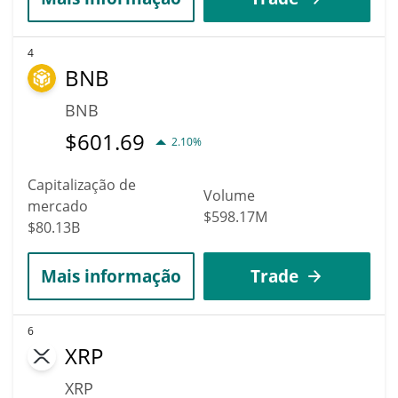
4
BNB
BNB
$
601.69
2.10%
Capitalização de
Volume
mercado
$598.17M
$80.13B
Mais informação
Trade
6
XRP
XRP