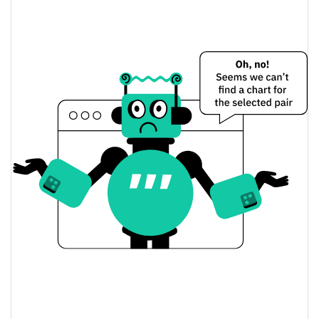
EL GATO Preço Ontem
$0.000020978848 /
Baixa / Alta de ontem
$0.000020996344
Abertura / Fecho de
$0.000020978848 /
$0.000020996344
Ontem
0.08%
A mudança de ontem
$10.588429
Volume de ontem
Histórico do preço do EL GATO
$0.000020035842 /
7 dias Baixa / 7 dias Alta
$0.000021046621
30 dias Baixa / 30 dias
$0.000020136921 /