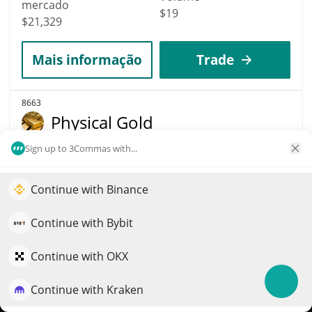
mercado
$19
$21,329
Mais informação
Trade
8663
Physical Gold
GOLD
Sign up to 3Commas with...
$
0.00002135
3.10%
Continue with Binance
Impulsione o crescimento do seu portfólio com IA
Capitalização de
Volume
QuantPilot é uma plataforma completa de estratégias onde
mercado
Continue with Bybit
$4
agentes autônomos criam, fazem backtest e otimizam suas
$21,314
estratégias e conduzem pesquisas de mercado
Continue with OKX
Mais informação
Trade
Continue with Kraken
Experimente grátis