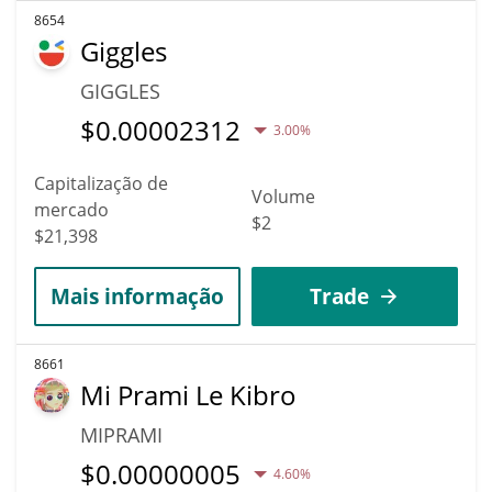
8654
Giggles
GIGGLES
$
0.00002312
3.00%
Capitalização de
Volume
mercado
$2
$21,398
Mais informação
Trade
8661
Mi Prami Le Kibro
MIPRAMI
$
0.00000005
4.60%