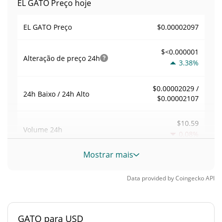
EL GATO Preço hoje
$0.00002097
EL GATO Preço
$<0.000001
Alteração de preço
24h
3.38%
$0.00002029 /
24h Baixo / 24h Alto
$0.00002107
$10.59
Volume
24h
0.08%
Mostrar mais
Volume / Limite de
0.00050577897
mercado
Data provided by
Coingecko
API
<0.000001%
Dominio de mercado
GATO para USD
#8748
Posição de mercado