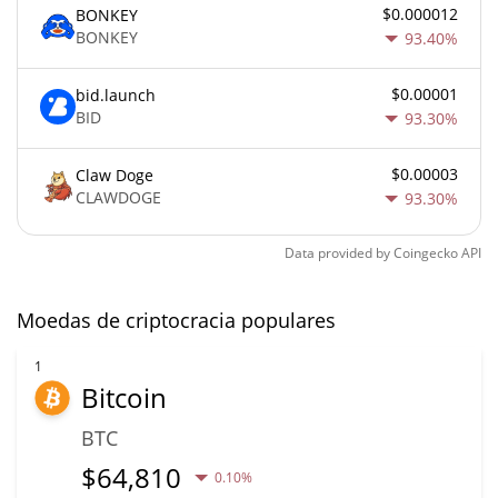
$0.000012
BONKEY
BONKEY
93.40%
$0.00001
bid.launch
BID
93.30%
$0.00003
Claw Doge
CLAWDOGE
93.30%
Data provided by
Coingecko
API
Moedas de criptocracia populares
1
Bitcoin
BTC
$
64,810
0.10%