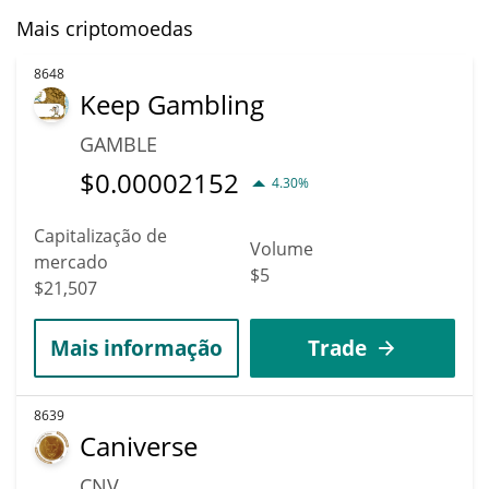
Mais criptomoedas
8648
Keep Gambling
GAMBLE
$
0.00002152
4.30%
Capitalização de
Volume
mercado
$5
$21,507
Mais informação
Trade
8639
Caniverse
CNV