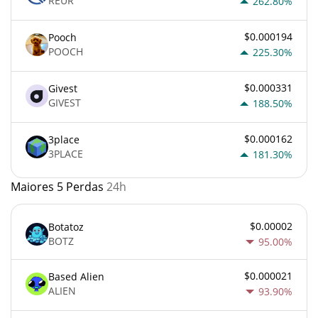
REUR
262.80%
$0.000194
Pooch
POOCH
225.30%
$0.000331
Givest
GIVEST
188.50%
$0.000162
3place
3PLACE
181.30%
Maiores 5 Perdas
24h
$0.00002
Botatoz
BOTZ
95.00%
$0.000021
Based Alien
ALIEN
93.90%