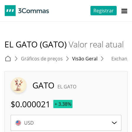
Registrar
EL GATO (GATO)
Valor real atual
Gráficos de preços
Visão Geral
Exchang
GATO
EL GATO
$
0.000021
+ 3.38%
USD