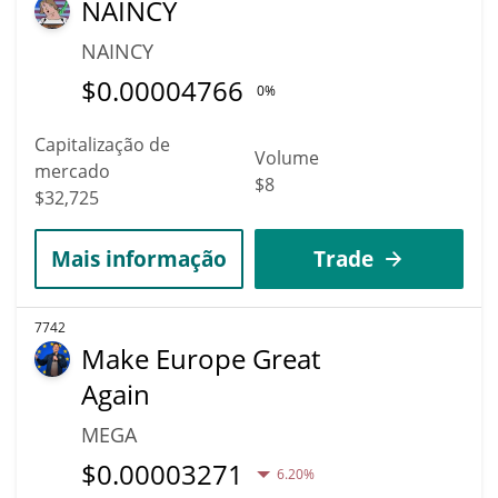
NAINCY
NAINCY
$
0.00004766
0%
Capitalização de
Volume
mercado
$8
$32,725
Mais informação
Trade
7742
Make Europe Great
Again
MEGA
$
0.00003271
6.20%