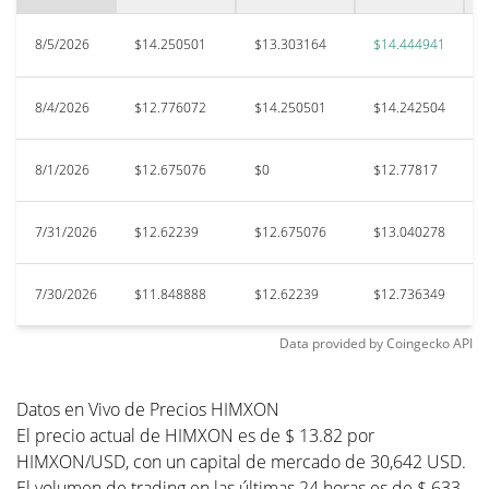
$11.33
Baixa de todos os tempos
21.93%
Jul 29, 2026 (8 dias atrás)
8/5/2026
$14.250501
$13.303164
$14.444941
8/4/2026
$12.776072
$14.250501
$14.242504
8/1/2026
$12.675076
$0
$12.77817
7/31/2026
$12.62239
$12.675076
$13.040278
7/30/2026
$11.848888
$12.62239
$12.736349
Data provided by
Coingecko
API
Datos en Vivo de Precios HIMXON
El precio actual de HIMXON es de $ 13.82 por
HIMXON/USD, con un capital de mercado de 30,642 USD.
El volumen de trading en las últimas 24 horas es de $ 633