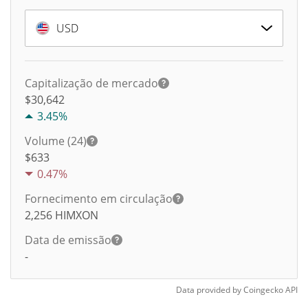
USD
Capitalização de mercado
$30,642
3.45%
Volume (24)
$
633
0.47%
Fornecimento em circulação
2,256
HIMXON
Data de emissão
-
Data provided by
Coingecko
API