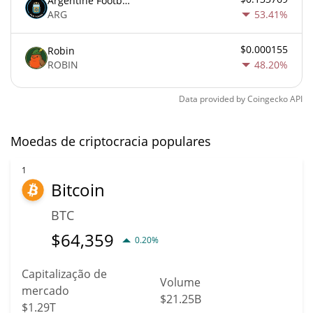
Argentine Football Association Fan Token
ARG
53.41%
$0.000155
Robin
ROBIN
48.20%
Data provided by
Coingecko
API
Moedas de criptocracia populares
1
Bitcoin
BTC
$
64,359
0.20%
Capitalização de
Volume
mercado
$21.25B
$1.29T