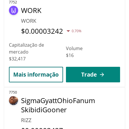
7752
WORK
WORK
$
0.00003242
0.70%
Capitalização de
Volume
mercado
$16
$32,417
Mais informação
Trade
7750
SigmaGyattOhioFanum
SkibidiGooner
RIZZ