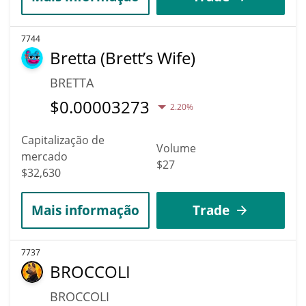
7744
Bretta (Brett’s Wife)
BRETTA
$
0.00003273
2.20%
Capitalização de
Volume
mercado
$27
$32,630
Mais informação
Trade
7737
BROCCOLI
BROCCOLI