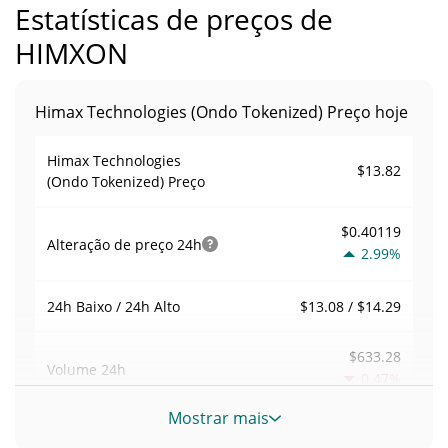
Estatísticas de preços de
HIMXON
Himax Technologies (Ondo Tokenized) Preço hoje
Himax Technologies
$13.82
(Ondo Tokenized) Preço
$0.40119
Alteração de preço
24h
2.99%
$13.08 / $14.29
24h Baixo / 24h Alto
$633.28
Volume
24h
0.47%
Mostrar mais
Volume / Limite de
0.020667058