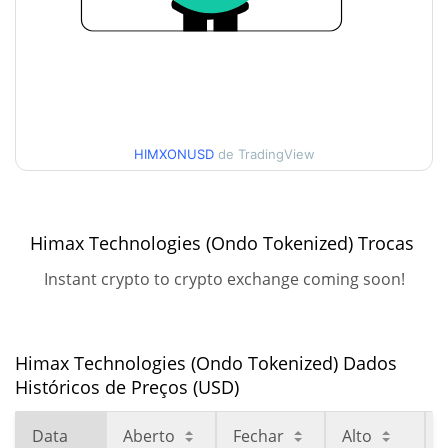
Histórico do preço do Himax Technologies (Ondo
Tokenized)
$12.11488 / $14.444941
7 dias Baixa / 7 dias Alta
30 dias Baixa / 30 dias
HIMXONUSD
de TradingView
$12.773992 / $14.444941
Alta
90 dias Baixa / 90 dias
$13.303164 / $13.383677
Himax Technologies (Ondo Tokenized) Trocas
Alta
Instant crypto to crypto exchange coming soon!
52 Semana Baixa / 52
$11.579857 / $14.444941
Semana Alta
Himax Technologies (Ondo Tokenized) Dados
Máxima de todos os
$19.03
Históricos de Preços (USD)
tempos
27.37%
Jun 22, 2026 (1 meses atrás)
Data
Aberto
Fechar
Alto