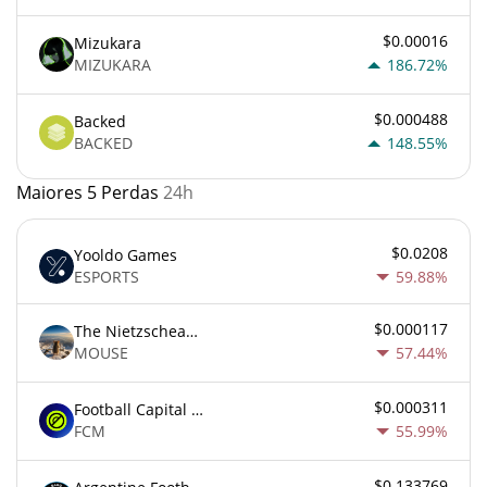
$0.00016
Mizukara
MIZUKARA
186.72%
$0.000488
Backed
BACKED
148.55%
Maiores 5 Perdas
24h
$0.0208
Yooldo Games
ESPORTS
59.88%
$0.000117
The Nietzschean Mouse
MOUSE
57.44%
$0.000311
Football Capital Markets
FCM
55.99%
$0.133769