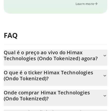
Learn more
FAQ
Qual é o preço ao vivo do Himax
Technologies (Ondo Tokenized) agora?
O preço real do Himax Technologies (Ondo Tokenized) ao USD
O que é o ticker Himax Technologies
agora é de $ 13.82.
(Ondo Tokenized)?
O Himax Technologies (Ondo Tokenized) ticker é HIMXON
Onde comprar Himax Technologies
(Ondo Tokenized)?
Você pode comprar Himax Technologies (Ondo Tokenized) em