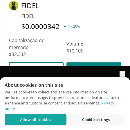
FIDEL
FIDEL
$
0.0000342
17.20%
Capitalização de
Volume
mercado
$10,105
$32,332
Mais informação
Trade
Impulsione o crescimento do seu portfólio com IA
About cookies on this site
8619
QuantPilot é uma plataforma completa de estratégias onde
We use cookies to collect and analyse information on site
MetaDOS
performance and usage, to provide social media features and to
agentes autônomos criam, fazem backtest e otimizam suas
enhance and customise content and advertisements.
Privacy
estratégias e conduzem pesquisas de mercado
SECOND
policy
$
0.00000323
0.60%
Allow all cookies
Cookie settings
Experimente grátis