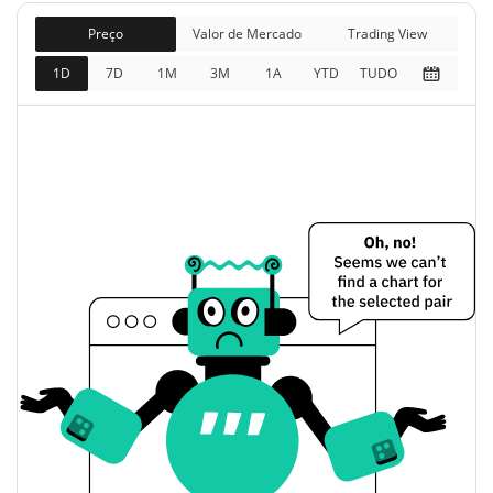
$30,642
Capitalização de
Preço
Valor de Mercado
Trading View
3.45%
mercado
1D
7D
1M
3M
1A
YTD
TUDO
$31,108
Totalmente diluído
3.40%
Limite de mercado
Himax Technologies (Ondo Tokenized) Preço
Ontem
$13.303164 / $13.365739
Baixa / Alta de ontem
Abertura / Fecho de
$13.303164 / $13.365739
Ontem
3.64%
A mudança de ontem
$336.97035
Volume de ontem