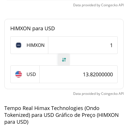
mercado
Data provided by
Coingecko
API
0.0000013486258%
Dominio de mercado
HIMXON para USD
#7828
Posição de mercado
Fornecimento de Himax Technologies (Ondo
HIMXON
Tokenized)
Fornecimento em
2,256.242 HIMXON
circulação
USD
2,256.242 HIMXON
Fornecimento total
Data provided by
Coingecko
API
0 HIMXON
Fornecimento máximo
Tempo Real Himax Technologies (Ondo
Tokenized) para USD Gráfico de Preço (HIMXON
Himax Technologies (Ondo Tokenized)
para USD)
Capitalização de mercado