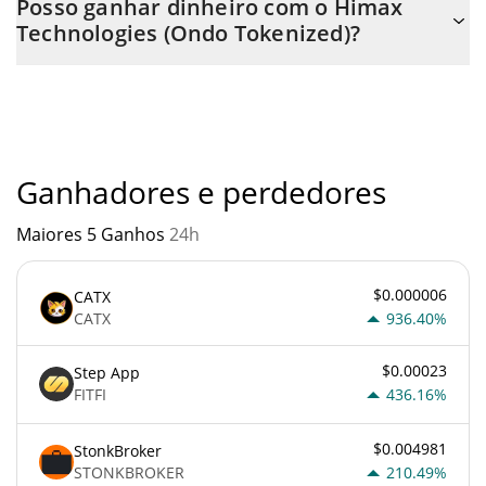
Posso ganhar dinheiro com o Himax
qualquer troca ou via transferência p2p. E a melhor maneira de
Technologies (Ondo Tokenized)?
trocar Himax Technologies (Ondo Tokenized) é através de um
bot de 3commas.
Você não deve esperar ficar rico com Himax Technologies (Ondo
Tokenized) ou com qualquer outra nova tecnologia. É sempre
importante estar atento quando algo soa muito bom para ser
verdade ou vai contra os princípios econômicos básicos.
Ganhadores e perdedores
Maiores 5 Ganhos
24h
$0.000006
CATX
CATX
936.40%
$0.00023
Step App
FITFI
436.16%
$0.004981
StonkBroker
STONKBROKER
210.49%