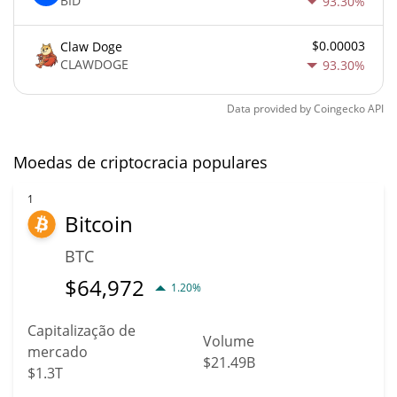
BID
93.30%
$0.00003
Claw Doge
CLAWDOGE
93.30%
Data provided by
Coingecko
API
Moedas de criptocracia populares
1
Bitcoin
BTC
$
64,972
1.20%
Capitalização de
Volume
mercado
$21.49B
$1.3T