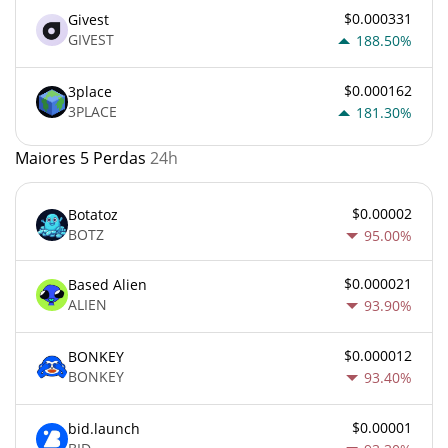
$0.000331
Givest
GIVEST
188.50%
$0.000162
3place
3PLACE
181.30%
Maiores 5 Perdas
24h
$0.00002
Botatoz
BOTZ
95.00%
$0.000021
Based Alien
ALIEN
93.90%
$0.000012
BONKEY
BONKEY
93.40%
$0.00001
bid.launch