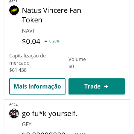
6623
Natus Vincere Fan
Token
NAVI
$
0.04
0.20%
Capitalização de
Volume
mercado
$0
$61,438
Mais informação
Trade
6924
go fu*k yourself.
GFY