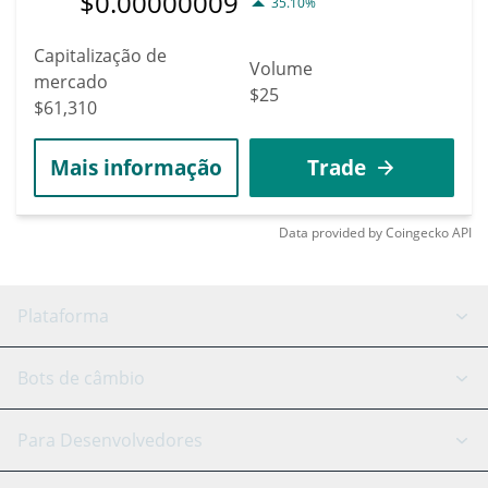
$
0.00000009
35.10%
Capitalização de
Volume
mercado
$25
$61,310
Mais informação
Trade
Data provided by
Coingecko
API
Plataforma
Bot GRID
Status do sistema
Bots de câmbio
Bots DCA
Backtesting
Binance
BitMEX
Para Desenvolvedores
Signal Bot
Assistente de IA
Bitstamp
Kraken