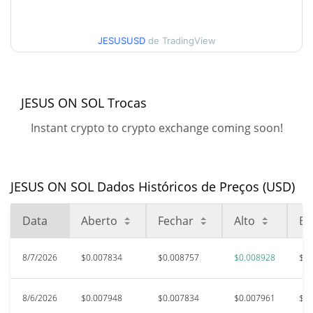
$0.0089281107
Alta
JESUSUSD
de TradingView
90 dias Baixa / 90 dias
$0.0077695719 /
$0.0089281107
Alta
52 Semana Baixa / 52
$0.0077695719 /
JESUS ON SOL Trocas
$0.0089281107
Semana Alta
Instant crypto to crypto exchange coming soon!
Máxima de todos os
$0.288031
tempos
96.92%
Nov 21, 2024 (1 anos atrás)
JESUS ON SOL Dados Históricos de Preços (USD)
$0.00330383
Baixa de todos os tempos
Data
Aberto
Fechar
Alto
Ba
168.52%
Feb 21, 2024 (2 anos atrás)
8/7/2026
$0.007834
$0.008757
$0.008928
$0.
8/6/2026
$0.007948
$0.007834
$0.007961
$0.