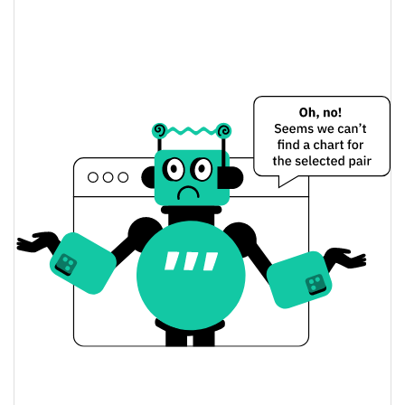
JESUS ON SOL Preço Ontem
$0.0087568588 /
Baixa / Alta de ontem
$0.0087622407
Abertura / Fecho de
$0.0087568588 /
$0.0087622407
Ontem
1.28%
A mudança de ontem
$1,077.099
Volume de ontem
Histórico do preço do JESUS ON SOL
$0.0077695719 /
7 dias Baixa / 7 dias Alta
$0.0089281107
30 dias Baixa / 30 dias
$0.0078203223 /