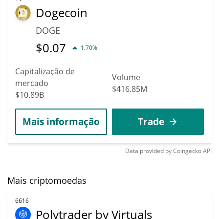
Dogecoin
DOGE
$
0.07
1.70%
Capitalização de
Volume
mercado
$416.85M
$10.89B
Mais informação
Trade
Data provided by
Coingecko
API
Mais criptomoedas
6616
Polytrader by Virtuals