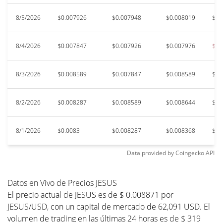
8/5/2026
$0.007926
$0.007948
$0.008019
$0.
8/4/2026
$0.007847
$0.007926
$0.007976
$0.
8/3/2026
$0.008589
$0.007847
$0.008589
$0.
8/2/2026
$0.008287
$0.008589
$0.008644
$0.
8/1/2026
$0.0083
$0.008287
$0.008368
$0.
Data provided by
Coingecko
API
Datos en Vivo de Precios JESUS
El precio actual de JESUS es de $ 0.008871 por
JESUS/USD, con un capital de mercado de 62,091 USD. El
volumen de trading en las últimas 24 horas es de $ 319