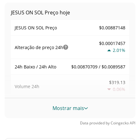
JESUS ON SOL Preço hoje
$0.00887148
JESUS ON SOL Preço
$0.00017457
Alteração de preço
24h
2.01%
$0.00870709 / $0.0089587
24h Baixo / 24h Alto
$319.13
Volume
24h
0.06%
Volume / Limite de
Mostrar mais
0.0051397143
mercado
Data provided by
Coingecko
API
0.0000027257512%
Dominio de mercado