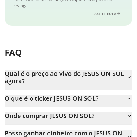
swing.
Learn more
FAQ
Qual é o preço ao vivo do JESUS ON SOL
agora?
O preço real do JESUS ON SOL ao USD agora é de $ 0.008871.
O que é o ticker JESUS ON SOL?
O JESUS ON SOL ticker é JESUS
Onde comprar JESUS ON SOL?
Você pode comprar JESUS ON SOL em qualquer troca ou via
Posso ganhar dinheiro com o JESUS ON
transferência p2p. E a melhor maneira de trocar JESUS ON SOL