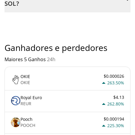
SOL?
é através de um bot de 3commas.
Você não deve esperar ficar rico com JESUS ON SOL ou com
qualquer outra nova tecnologia. É sempre importante estar
atento quando algo soa muito bom para ser verdade ou vai
contra os princípios econômicos básicos.
Ganhadores e perdedores
Maiores 5 Ganhos
24h
$0.000026
OKIE
OKIE
263.50%
$4.13
Royal Euro
REUR
262.80%
$0.000194
Pooch
POOCH
225.30%