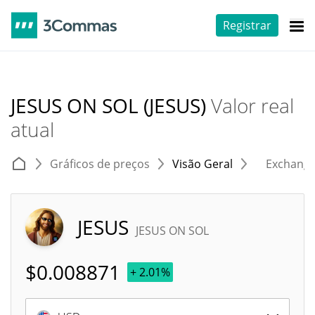
Registrar
JESUS ON SOL (JESUS)
Valor real
atual
Gráficos de preços
Visão Geral
Exchang
JESUS
JESUS ON SOL
$
0.008871
+ 2.01%