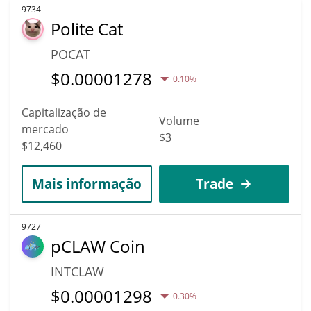
9734
Polite Cat
POCAT
$
0.00001278
0.10%
Capitalização de
Volume
mercado
$3
$12,460
Mais informação
Trade
9727
pCLAW Coin
INTCLAW
$
0.00001298
0.30%