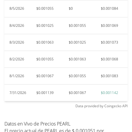
8/5/2026
$0.001055
$0
$0.001084
$0
8/4/2026
$0.001025
$0.001055
$0.001069
$
8/3/2026
$0.001063
$0.001025
$0.001073
$0
8/2/2026
$0.001055
$0.001063
$0.001068
$
8/1/2026
$0.001067
$0.001055
$0.001083
$
7/31/2026
$0.001139
$0.001067
$0.001142
$0
Data provided by
Coingecko
API
Datos en Vivo de Precios PEARL
El precio actual de PEARL es de $ 0.001051 por