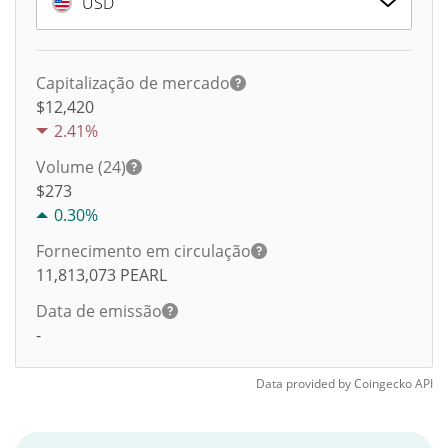
USD
Capitalização de mercado
$12,420
2.41%
Volume (24)
$
273
0.30%
Fornecimento em circulação
11,813,073
PEARL
Data de emissão
-
Data provided by
Coingecko
API