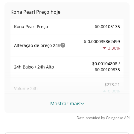
Kona Pearl Preço hoje
$0.00105135
Kona Pearl Preço
$-0.000035862499
Alteração de preço
24h
3.30%
$0.00104808 /
24h Baixo / 24h Alto
$0.00109835
$273.21
Volume
24h
0.30%
Mostrar mais
Volume / Limite de
0.021998134
mercado
Data provided by
Coingecko
API
<0.000001%
Dominio de mercado