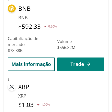
4
BNB
BNB
$
592.33
0.20%
Capitalização de
Volume
mercado
$556.82M
$78.88B
Mais informação
Trade
6
XRP
XRP
$
1.03
1.90%