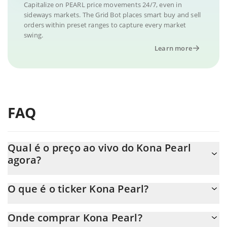
Capitalize on PEARL price movements 24/7, even in
sideways markets. The Grid Bot places smart buy and sell
orders within preset ranges to capture every market
swing.
Learn more
FAQ
Qual é o preço ao vivo do Kona Pearl
agora?
O preço real do Kona Pearl ao USD agora é de $ 0.001051.
O que é o ticker Kona Pearl?
O Kona Pearl ticker é PEARL
Onde comprar Kona Pearl?