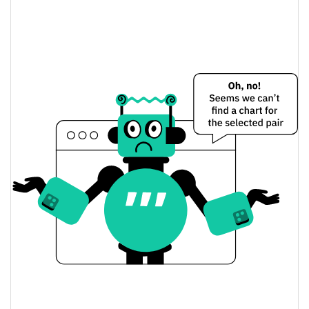
3.09%
Limite de mercado
Kona Pearl Preço Ontem
$0.0010832375 /
Baixa / Alta de ontem
$0.0010865056
Abertura / Fecho de
$0.0010865056 /
$0.0010832375
Ontem
3.09%
A mudança de ontem
$82.721321
Volume de ontem
Histórico do preço do Kona Pearl
$0.0010241804 /
7 dias Baixa / 7 dias Alta
$0.0010975962