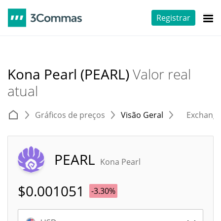
Registrar
Kona Pearl (PEARL)
Valor real
atual
Gráficos de preços
Visão Geral
Exchang
PEARL
Kona Pearl
$
0.001051
-3.30%