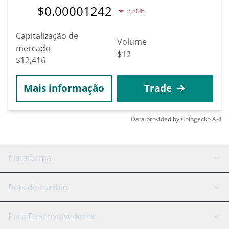
$
0.00001242
3.80%
Capitalização de
Volume
mercado
$12
$12,416
Mais informação
Trade
Data provided by
Coingecko
API
Plataforma
Bot GRID
Status do sistema
Bots de câmbio
Bots DCA
Backtesting
Binance
BitMEX
Para Desenvolvedores