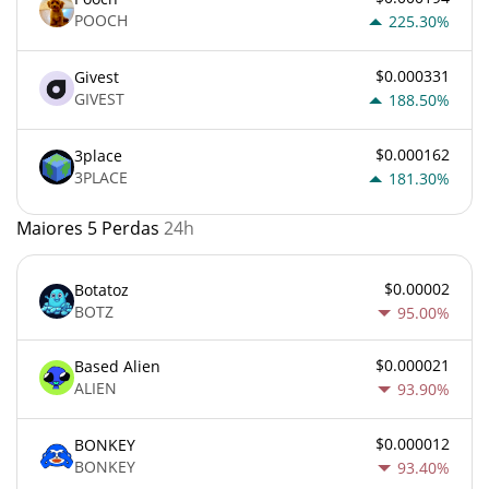
POOCH
225.30%
$0.000331
Givest
GIVEST
188.50%
$0.000162
3place
3PLACE
181.30%
Maiores 5 Perdas
24h
$0.00002
Botatoz
BOTZ
95.00%
$0.000021
Based Alien
ALIEN
93.90%
$0.000012
BONKEY
BONKEY
93.40%