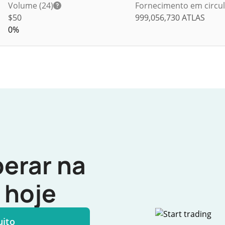
Volume (24)
Fornecimento em circu
$
50
999,056,730
ATLAS
0%
erar na
hoje
uito