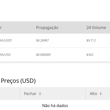
r
Propagação
24 Volume
LAS/USDT
$0.28987
$9,712
LAS/USD
$0.000009
$342
Preços (USD)
Fechar
Alto
Não há dados