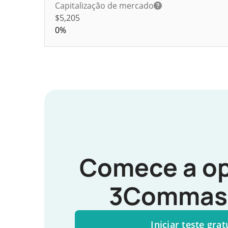
Capitalização de mercado
$5,205
0%
Comece a op
3Commas 
Iniciar teste grat