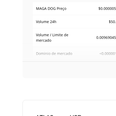
$0.00000
MAGA DOG Preço
$50
Volume
24h
Volume / Limite de
0.0096904
mercado
<0.00000
Dominio de mercado
#114
Posição de mercado
Fornecimento de MAGA DOG
Fornecimento em
999,056,726.459 AT
circulação
999,056,726.459 AT
Fornecimento total