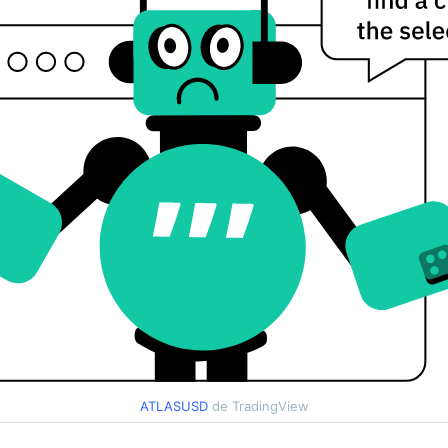
ATLASUSD
de TradingView