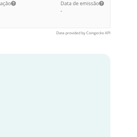
lação
Data de emissão
-
Data provided by
Coingecko
API