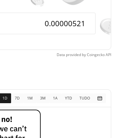
Data provided by
Coingecko
API
1D
7D
1M
3M
1A
YTD
TUDO