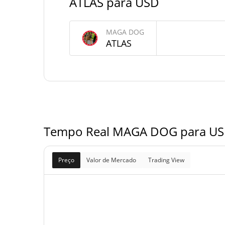
ATLAS para USD
1,000,000,000 AT
Fornecimento máximo
MAGA DOG
MAGA DOG Capitalização de mercado
ATLAS
Capitalização de
$5,205
mercado
Totalmente diluído
$5,205
Limite de mercado
Tempo Real MAGA DOG para USD 
Preço
Valor de Mercado
Trading View