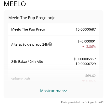
MEELO
Meelo The Pup Preço hoje
$0.00000687
Meelo The Pup Preço
$<0.000001
Alteração de preço
24h
3.86%
$0.00000686 /
24h Baixo / 24h Alto
$0.00000729
$69.62
Volume
24h
0.06%
Mostrar mais
Volume / Limite de
0.011244666
mercado
Data provided by
Coingecko
API