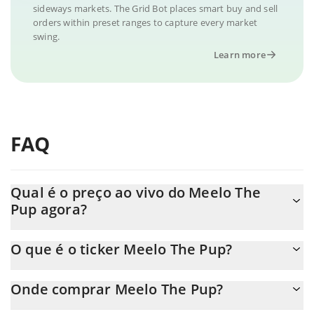
sideways markets. The Grid Bot places smart buy and sell
orders within preset ranges to capture every market
swing.
Learn more
FAQ
Qual é o preço ao vivo do Meelo The
Pup agora?
O preço real do Meelo The Pup ao USD agora é de $ 0.000007.
O que é o ticker Meelo The Pup?
O Meelo The Pup ticker é MEELO
Onde comprar Meelo The Pup?