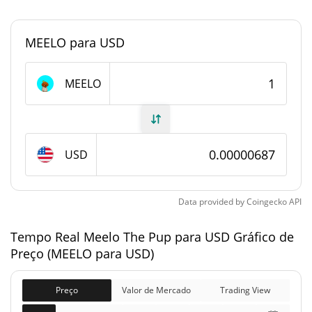
<0.000001%
Dominio de mercado
MEELO para USD
#11141
Posição de mercado
Fornecimento de Meelo The Pup
MEELO
Fornecimento em
900,632,706.117 MEELO
circulação
USD
999,990,446.919 MEELO
Fornecimento total
1,000,000,000 MEELO
Fornecimento máximo
Data provided by
Coingecko
API
Tempo Real Meelo The Pup para USD Gráfico de
Meelo The Pup Capitalização de mercado
Preço (MEELO para USD)
$6,191.38
Capitalização de
3.86%
mercado
Preço
Valor de Mercado
Trading View