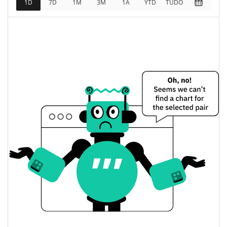
1D
7D
1M
3M
1A
YTD
TUDO
$6,874.47
Totalmente diluído
1.45%
Limite de mercado
Meelo The Pup Preço Ontem
$0.0000069739324 /
Baixa / Alta de ontem
$0.0000069780998
Abertura / Fecho de
$0.0000069739324 /
$0.0000069780998
Ontem
1.52%
A mudança de ontem
$27.295025
Volume de ontem
Histórico do preço do Meelo The Pup
$0.0000051447285 /
7 dias Baixa / 7 dias Alta