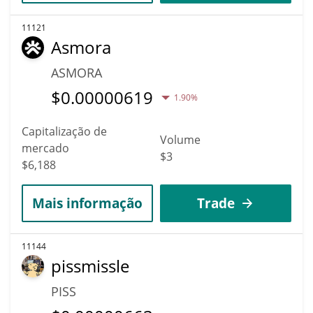
11121
Asmora
ASMORA
$
0.00000619
1.90%
Capitalização de
Volume
mercado
$3
$6,188
Mais informação
Trade
11144
pissmissle
PISS