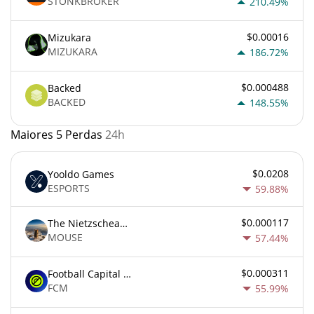
STONKBROKER
210.49%
$0.00016
Mizukara
MIZUKARA
186.72%
$0.000488
Backed
BACKED
148.55%
Maiores 5 Perdas
24h
$0.0208
Yooldo Games
ESPORTS
59.88%
$0.000117
The Nietzschean Mouse
MOUSE
57.44%
$0.000311
Football Capital Markets
FCM
55.99%