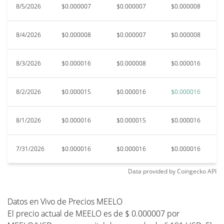
8/5/2026
$0.000007
$0.000007
$0.000008
$
8/4/2026
$0.000008
$0.000007
$0.000008
$
8/3/2026
$0.000016
$0.000008
$0.000016
$
8/2/2026
$0.000015
$0.000016
$0.000016
$
8/1/2026
$0.000016
$0.000015
$0.000016
$
7/31/2026
$0.000016
$0.000016
$0.000016
$
Data provided by
Coingecko
API
Datos en Vivo de Precios MEELO
El precio actual de MEELO es de $ 0.000007 por