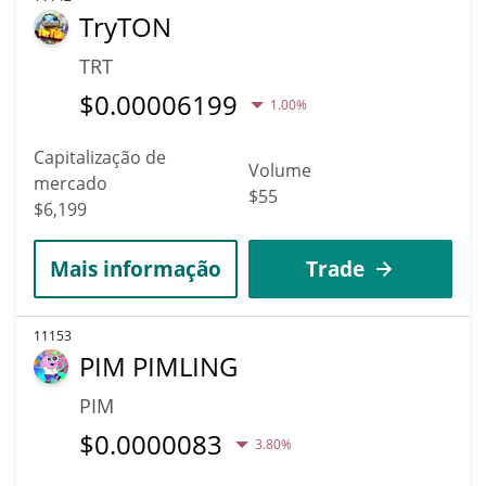
TryTON
TRT
$
0.00006199
1.00%
Capitalização de
Volume
mercado
$55
$6,199
Mais informação
Trade
11153
PIM PIMLING
PIM
$
0.0000083
3.80%