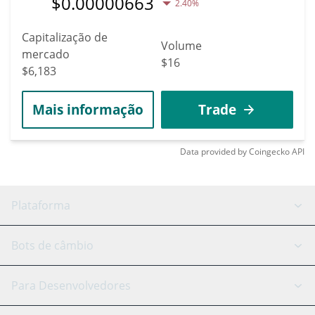
$
0.00000663
2.40%
Capitalização de
Volume
mercado
$16
$6,183
Mais informação
Trade
Data provided by
Coingecko
API
Plataforma
Bot GRID
Status do sistema
Bots de câmbio
Bots DCA
Backtesting
Binance
BitMEX
Para Desenvolvedores
Signal Bot
Assistente de IA