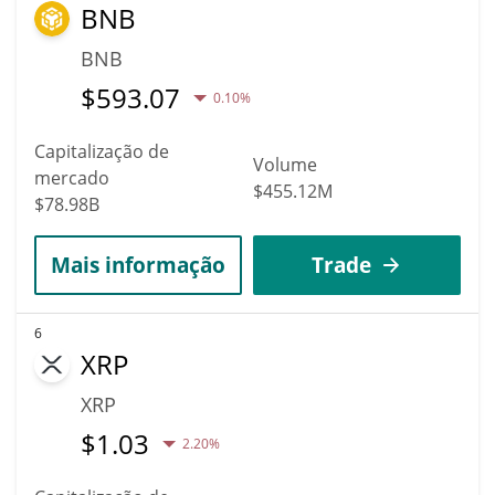
BNB
BNB
$
593.07
0.10%
Capitalização de
Volume
mercado
$455.12M
$78.98B
Mais informação
Trade
6
XRP
XRP
$
1.03
2.20%