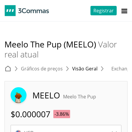
Registrar
Meelo The Pup (MEELO)
Valor
real atual
Gráficos de preços
Visão Geral
Exchang
MEELO
Meelo The Pup
$
0.000007
-3.86%