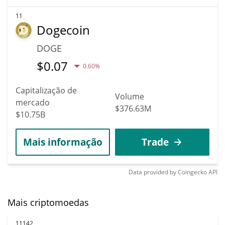
11
Dogecoin
DOGE
$
0.07
0.60%
Capitalização de
Volume
mercado
$376.63M
$10.75B
Mais informação
Trade
Data provided by
Coingecko
API
Mais criptomoedas
11142