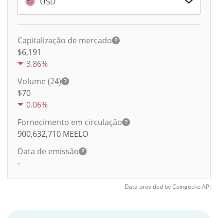
USD
Capitalização de mercado
$6,191
3.86%
Volume (24)
$
70
0.06%
Fornecimento em circulação
900,632,710
MEELO
Data de emissão
-
Data provided by
Coingecko
API