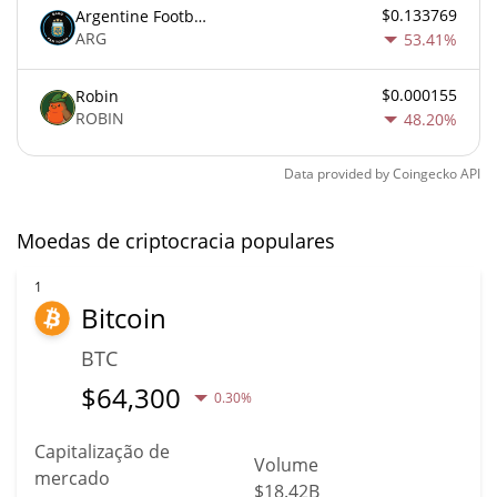
$0.133769
Argentine Football Association Fan Token
ARG
53.41%
$0.000155
Robin
ROBIN
48.20%
Data provided by
Coingecko
API
Moedas de criptocracia populares
1
Bitcoin
BTC
$
64,300
0.30%
Capitalização de
Volume
mercado
$18.42B