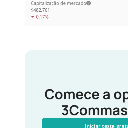
Capitalização de mercado
$482,761
0.17%
Comece a op
3Commas 
Iniciar teste grat