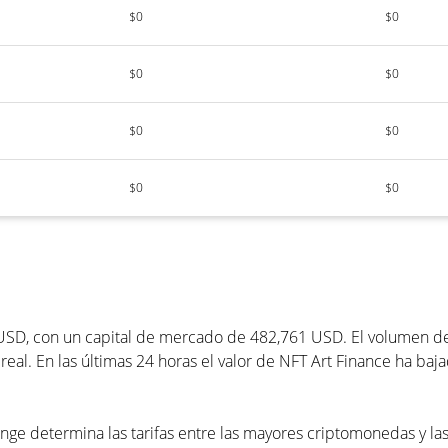
$0
$0
$0
$0
$0
$0
$0
$0
SD, con un capital de mercado de 482,761 USD. El volumen de t
al. En las últimas 24 horas el valor de NFT Art Finance ha baj
nge determina las tarifas entre las mayores criptomonedas y las