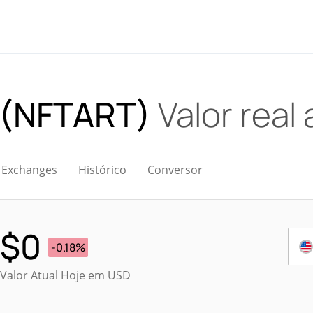
e (NFTART)
Valor real 
Exchanges
Histórico
Conversor
$
0
-0.18%
Valor Atual Hoje em USD