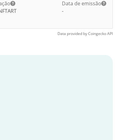
ação
Data de emissão
NFTART
-
Data provided by
Coingecko
API