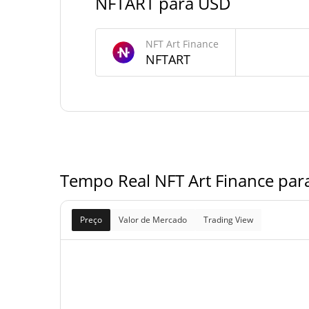
NFTART para USD
Fornecimento de NFT Art Finance
NFT Art Finance
Fornecimento em
24,930,005,585,016,
NFTART
NFTA
circulação
100,000,000,000,000,
Fornecimento total
NFTA
0 NFTA
Fornecimento máximo
Tempo Real NFT Art Finance par
Preço
Valor de Mercado
Trading View