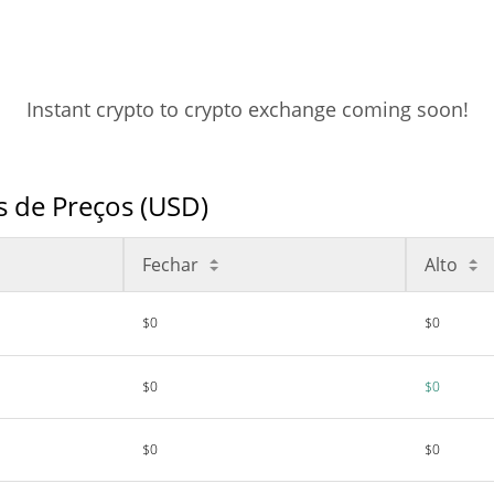
Instant crypto to crypto exchange coming soon!
s de Preços (USD)
Fechar
Alto
$0
$0
$0
$0
$0
$0