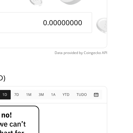
pos
>1000000%
, 2026 (4 meses atrás)
Data provided by
Coingecko
API
D)
1D
7D
1M
3M
1A
YTD
TUDO