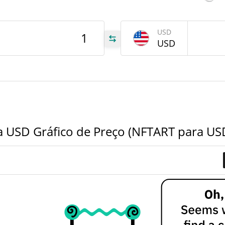
tem
Apr 2
USD
504
USD
RT
000
RT
RT
a USD Gráfico de Preço (NFTART para US