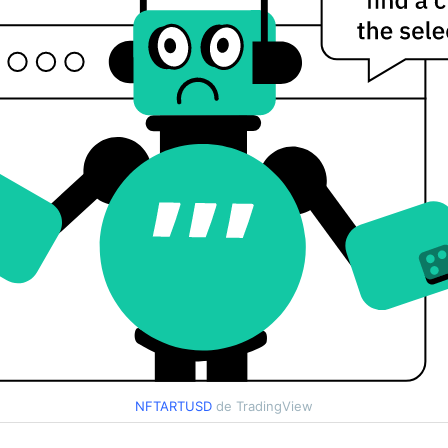
NFTARTUSD
de TradingView