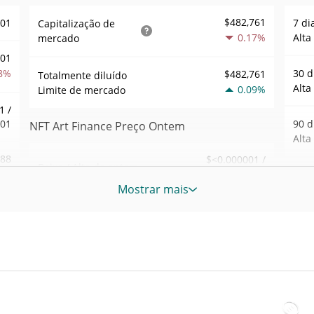
$482,761
001
7 di
Capitalização de
0.17%
Alta
mercado
001
8%
30 d
$482,761
Totalmente diluído
Alta
0.09%
Limite de mercado
1 /
001
90 d
NFT Art Finance Preço Ontem
Alta
.88
$<0.000001 /
Baixa / Alta de ontem
$<0.000001
6%
52 S
Mostrar mais
Sem
Abertura / Fecho de
$<0.000001 /
032
$<0.000001
Ontem
Máxi
tem
Apr 2
0.08%
A mudança de ontem
8%
atrás
52
$1.0038841
Volume de ontem
Baix