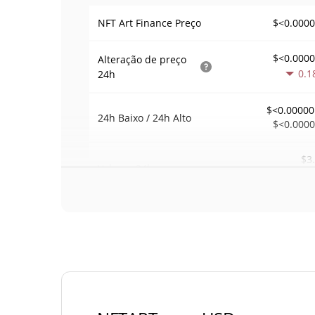
$<0.000
NFT Art Finance Preço
$<0.000
Alteração de preço
0.1
24h
$<0.00000
24h Baixo / 24h Alto
$<0.000
$3
Volume
24h
0.1
Volume / Limite de
0.0000080371
mercado
0.00002119286
Dominio de mercado
#54
Posição de mercado