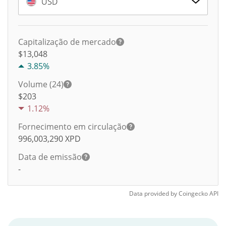
USD
Capitalização de mercado
$13,048
3.85%
Volume (24)
$
203
1.12%
Fornecimento em circulação
996,003,290
XPD
Data de emissão
-
Data provided by
Coingecko
API