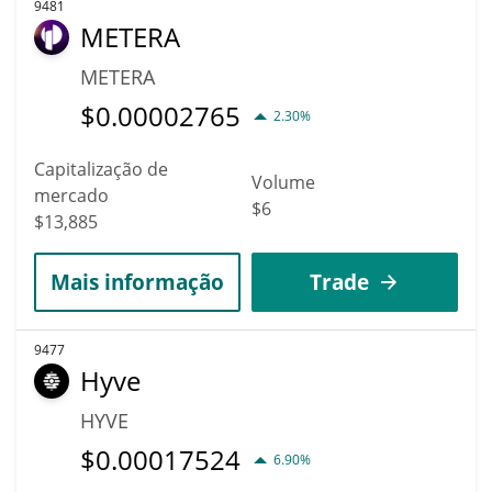
9481
METERA
METERA
$
0.00002765
2.30%
Capitalização de
Volume
mercado
$6
$13,885
Mais informação
Trade
9477
Hyve
HYVE
$
0.00017524
6.90%