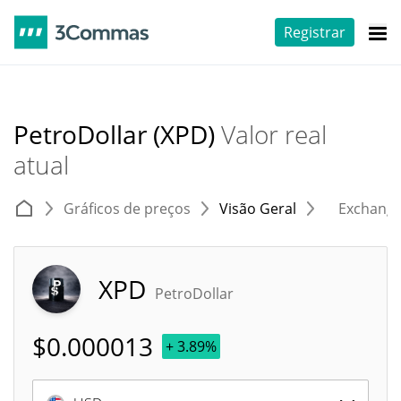
Registrar
PetroDollar (XPD)
Valor real
atual
Gráficos de preços
Visão Geral
Exchang
XPD
PetroDollar
$
0.000013
+ 3.89%