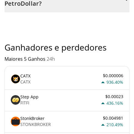
PetroDollar?
através de um bot de 3commas.
Você não deve esperar ficar rico com PetroDollar ou com
qualquer outra nova tecnologia. É sempre importante estar
atento quando algo soa muito bom para ser verdade ou vai
contra os princípios econômicos básicos.
Ganhadores e perdedores
Maiores 5 Ganhos
24h
$0.000006
CATX
CATX
936.40%
$0.00023
Step App
FITFI
436.16%
$0.004981
StonkBroker
STONKBROKER
210.49%