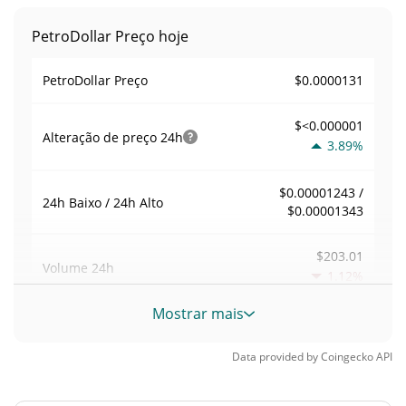
PetroDollar Preço hoje
$0.0000131
PetroDollar Preço
$<0.000001
Alteração de preço
24h
3.89%
$0.00001243 /
24h Baixo / 24h Alto
$0.00001343
$203.01
Volume
24h
1.12%
Mostrar mais
Volume / Limite de
0.015558826
mercado
Data provided by
Coingecko
API
<0.000001%
Dominio de mercado