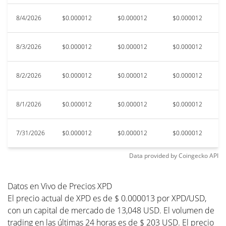
8/4/2026
$0.000012
$0.000012
$0.000012
$
8/3/2026
$0.000012
$0.000012
$0.000012
$
8/2/2026
$0.000012
$0.000012
$0.000012
$
8/1/2026
$0.000012
$0.000012
$0.000012
$
7/31/2026
$0.000012
$0.000012
$0.000012
$
Data provided by
Coingecko
API
Datos en Vivo de Precios XPD
El precio actual de XPD es de $ 0.000013 por XPD/USD,
con un capital de mercado de 13,048 USD. El volumen de
trading en las últimas 24 horas es de $ 203 USD. El precio