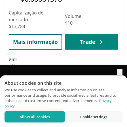
Capitalização de
Volume
mercado
$10
$13,784
Mais informação
Trade
9484
Molecule
MOLECULE
Impulsione o crescimento do seu portfólio com IA
About cookies on this site
$
0
2.60%
QuantPilot é uma plataforma completa de estratégias onde
We use cookies to collect and analyse information on site
performance and usage, to provide social media features and to
agentes autônomos criam, fazem backtest e otimizam suas
enhance and customise content and advertisements.
Privacy
Capitalização de
estratégias e conduzem pesquisas de mercado
Volume
policy
mercado
$8
$13,777
Allow all cookies
Cookie settings
Experimente grátis