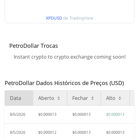
30 dias Baixa / 30 dias
$0.000012475166 /
$0.000013425746
Alta
XPDUSD
de TradingView
90 dias Baixa / 90 dias
$0.000011807728 /
$0.000013425746
Alta
PetroDollar Trocas
52 Semana Baixa / 52
$0.000011526272 /
Instant crypto to crypto exchange coming soon!
$0.000013425746
Semana Alta
Máxima de todos os
$0.00039285
tempos
96.67%
PetroDollar Dados Históricos de Preços (USD)
Mar 9, 2026 (5 meses atrás)
Data
Aberto
Fechar
Alto
B
$0.00001048
Baixa de todos os tempos
25.00%
Jun 10, 2026 (1 meses atrás)
8/6/2026
$0.000013
$0.000013
$0.000013
$
8/5/2026
$0.000012
$0.000013
$0.000013
$