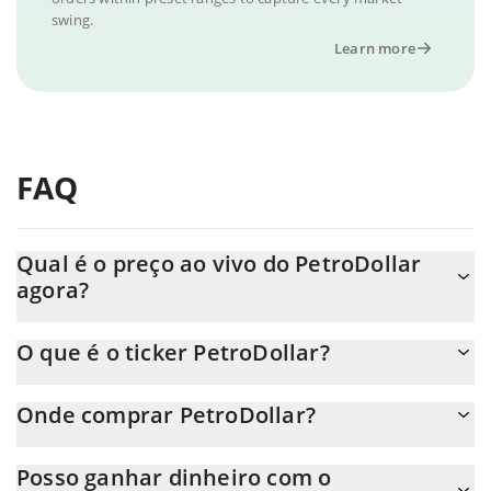
swing.
Learn more
FAQ
Qual é o preço ao vivo do PetroDollar
agora?
O preço real do PetroDollar ao USD agora é de $ 0.000013.
O que é o ticker PetroDollar?
O PetroDollar ticker é XPD
Onde comprar PetroDollar?
Você pode comprar PetroDollar em qualquer troca ou via
Posso ganhar dinheiro com o
transferência p2p. E a melhor maneira de trocar PetroDollar é