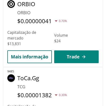
ORBIO
ORBIO
$
0.00000041
0.70%
Capitalização de
Volume
mercado
$24
$13,831
Mais informação
Trade
9485
ToCa.Gg
TCG
$
0.00001382
0.30%