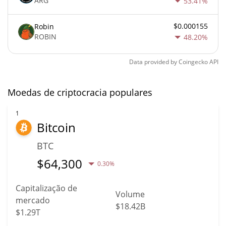
ARG
53.41%
$0.000155
Robin
ROBIN
48.20%
Data provided by
Coingecko
API
Moedas de criptocracia populares
1
Bitcoin
BTC
$
64,300
0.30%
Capitalização de
Volume
mercado
$18.42B
$1.29T