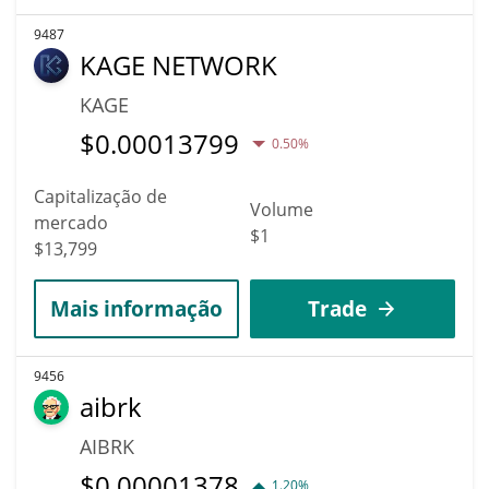
9487
KAGE NETWORK
KAGE
$
0.00013799
0.50%
Capitalização de
Volume
mercado
$1
$13,799
Mais informação
Trade
9456
aibrk
AIBRK
$
0.00001378
1.20%