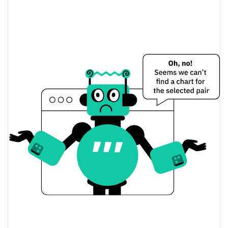
0.60%
Limite de mercado
PetroDollar Preço Ontem
$0.000013091237 /
Baixa / Alta de ontem
$0.000013266851
Abertura / Fecho de
$0.000013091237 /
$0.000013266851
Ontem
0.60%
A mudança de ontem
$201.98964
Volume de ontem
Histórico do preço do PetroDollar
$0.000011526272 /
7 dias Baixa / 7 dias Alta
$0.000013425746