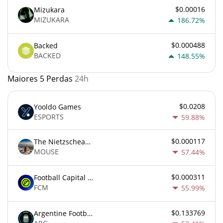
$0.00016
Mizukara
MIZUKARA
186.72%
$0.000488
Backed
BACKED
148.55%
Maiores 5 Perdas
24h
$0.0208
Yooldo Games
ESPORTS
59.88%
$0.000117
The Nietzschean Mouse
MOUSE
57.44%
$0.000311
Football Capital Markets
FCM
55.99%
$0.133769
Argentine Football Association Fan Token