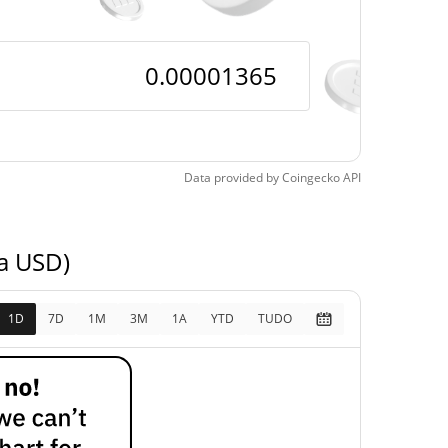
pos
0.82%
6, 2026 (11 dias atrás)
Data provided by
Coingecko
API
a USD)
1D
7D
1M
3M
1A
YTD
TUDO