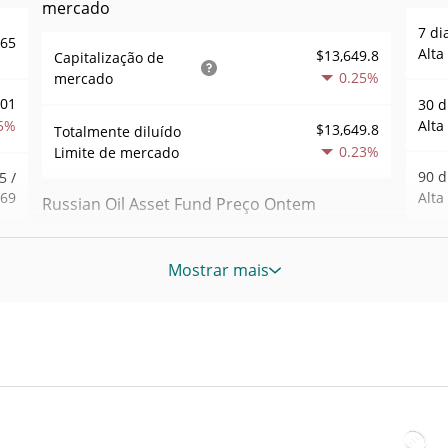
mercado
7 di
365
Alta
$13,649.8
Capitalização de
0.25%
mercado
001
30 d
5%
Alta
$13,649.8
Totalmente diluído
0.23%
Limite de mercado
90 d
5 /
369
Alta
Russian Oil Asset Fund Preço Ontem
.16
52 S
$0.000013680416 /
Baixa / Alta de ontem
Mostrar mais
9%
Sem
$0.000013683358
Máxi
Abertura / Fecho de
$0.000013680416 /
944
tem
$0.000013683358
Ontem
May 
atrás
1%
0.23%
A mudança de ontem
Baix
01