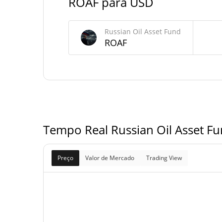
ROAF para USD
Fornecimento de Russian Oil Asset Fund
Russian Oil Asset Fund
ROAF
Fornecimento em
999,999,869 R
circulação
999,999,869 R
Fornecimento total
999,999,869 R
Fornecimento máximo
Tempo Real Russian Oil Asset F
Preço
Valor de Mercado
Trading View