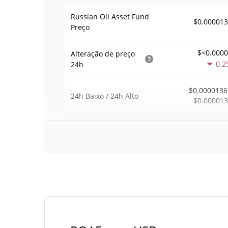
Russian Oil Asset Fund
$0.00001
Preço
$<0.000
Alteração de preço
0.2
24h
$0.0000136
24h Baixo / 24h Alto
$0.00001
$11
Volume
24h
45.4
Volume / Limite de
0.0008175
mercado
<0.00000
Dominio de mercado
#95
Posição de mercado