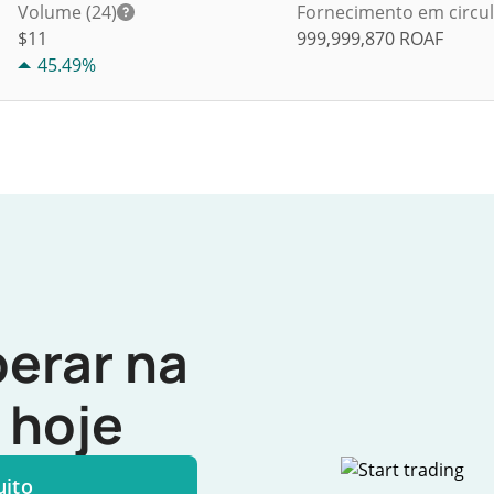
Volume (24)
Fornecimento em circu
$
11
999,999,870
ROAF
45.49%
erar na
hoje
uito