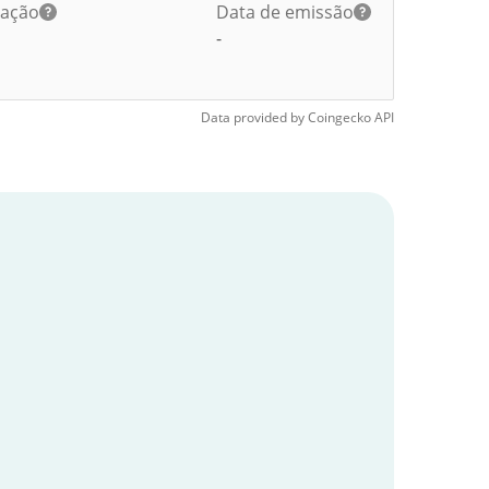
lação
Data de emissão
-
Data provided by
Coingecko
API