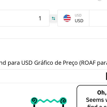
$2.8527086
Volume de ontem
tem
Jul 2
USD
USD
OAF
OAF
OAF
und para USD Gráfico de Preço (ROAF par