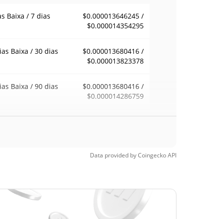
as Baixa / 7 dias
$0.000013646245 /
$0.000014354295
ias Baixa / 30 dias
$0.000013680416 /
$0.000013823378
ias Baixa / 90 dias
$0.000013680416 /
$0.000014286759
emana Baixa / 52
$0.000013680416 /
$0.000014406345
ana Alta
Data provided by
Coingecko
API
ma de todos os
$0.01558778
pos
99.91%
9, 2026 (2 meses
)
a de todos os
$0.00001354