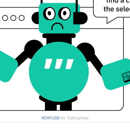
ROAFUSD
de TradingView