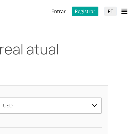
Entrar
Registrar
PT
real atual
USD