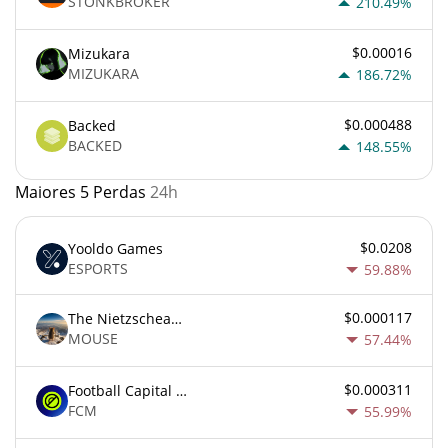
STONKBROKER
210.49%
$0.00016
Mizukara
MIZUKARA
186.72%
$0.000488
Backed
BACKED
148.55%
Maiores 5 Perdas
24h
$0.0208
Yooldo Games
ESPORTS
59.88%
$0.000117
The Nietzschean Mouse
MOUSE
57.44%
$0.000311
Football Capital Markets
FCM
55.99%