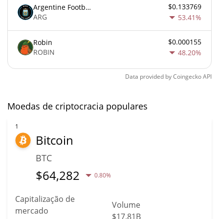
$0.133769
Argentine Football Association Fan Token
ARG
53.41%
$0.000155
Robin
ROBIN
48.20%
Data provided by
Coingecko
API
Moedas de criptocracia populares
1
Bitcoin
BTC
$
64,282
0.80%
Capitalização de
Volume
mercado
$17.81B