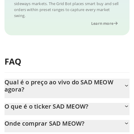
sideways markets. The Grid Bot places smart buy and sell
orders within preset ranges to capture every market
swing.
Learn more
FAQ
Qual é o preço ao vivo do SAD MEOW
agora?
O preço real do SAD MEOW ao USD agora é de $ 0.000055.
O que é o ticker SAD MEOW?
O SAD MEOW ticker é SADMEOW
Onde comprar SAD MEOW?