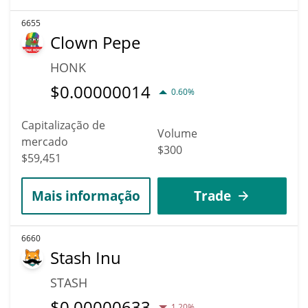
6655
Clown Pepe
HONK
$
0.00000014
0.60%
Capitalização de
Volume
mercado
$300
$59,451
Mais informação
Trade
6660
Stash Inu
STASH
$
0.00000633
1.20%