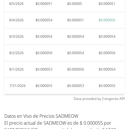
8/5/2026
$0.000051
$0.00005
$0.000051
$
8/4/2026
$0.000054
$0.000051
$0.000056
$0
8/3/2026
$0.000054
$0.000054
$0.000054
$
8/2/2026
$0.000056
$0.000054
$0.000056
$
8/1/2026
$0.000053
$0.000056
$0.000054
$
7/31/2026
$0.000055
$0.000053
$0.000055
$
Data provided by
Coingecko
API
Datos en Vivo de Precios SADMEOW
El precio actual de SADMEOW es de $ 0.000055 por