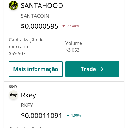
SANTAHOOD
SANTACOIN
$
0.0000595
23.40%
Capitalização de
Volume
mercado
$3,053
$59,507
Mais informação
Trade
6649
Rkey
RKEY
$
0.00011091
1.90%