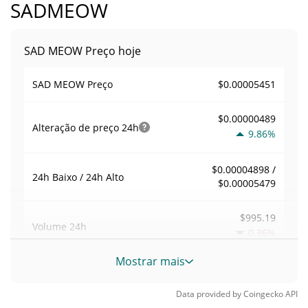
SADMEOW
SAD MEOW Preço hoje
$0.00005451
SAD MEOW Preço
$0.00000489
Alteração de preço
24h
9.86%
$0.00004898 /
24h Baixo / 24h Alto
$0.00005479
$995.19
Volume
24h
0.36%
Mostrar mais
Volume / Limite de
0.018250321
mercado
Data provided by
Coingecko
API