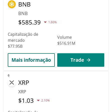
BNB
BNB
$
585.39
1.60%
Capitalização de
Volume
mercado
$516.91M
$77.95B
Mais informação
Trade
6
XRP
XRP
$
1.03
2.10%