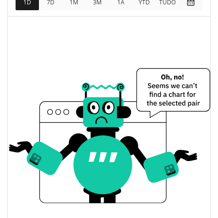
1D
7D
1M
3M
1A
YTD
TUDO
$54,530
Totalmente diluído
3.14%
Limite de mercado
SAD MEOW Preço Ontem
$0.000052775126 /
Baixa / Alta de ontem
$0.000052967749
Abertura / Fecho de
$0.000052775126 /
$0.000052967749
Ontem
3.10%
A mudança de ontem
$679.17783
Volume de ontem
Histórico do preço do SAD MEOW
$0.000047509966 /
7 dias Baixa / 7 dias Alta