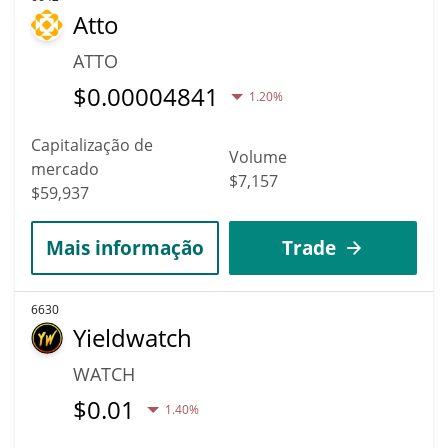
Atto
ATTO
$
0.00004841
1.20%
Capitalização de
Volume
mercado
$7,157
$59,937
Mais informação
Trade
6630
Yieldwatch
WATCH
$
0.01
1.40%