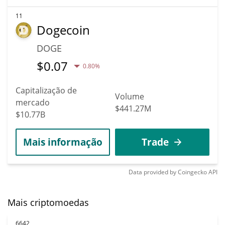
11
Dogecoin
DOGE
$
0.07
0.80%
Capitalização de
Volume
mercado
$441.27M
$10.77B
Mais informação
Trade
Data provided by
Coingecko
API
Mais criptomoedas
6642