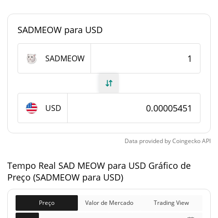
0.0000023999922%
Dominio de mercado
SADMEOW para USD
#6783
Posição de mercado
Fornecimento de SAD MEOW
SADMEOW
Fornecimento em
1,000,000,000 SADMEOW
circulação
USD
1,000,000,000 SADMEOW
Fornecimento total
1,000,000,000 SADMEOW
Fornecimento máximo
Data provided by
Coingecko
API
Tempo Real SAD MEOW para USD Gráfico de
SAD MEOW Capitalização de mercado
Preço (SADMEOW para USD)
$54,530
Capitalização de
9.89%
mercado
Preço
Valor de Mercado
Trading View