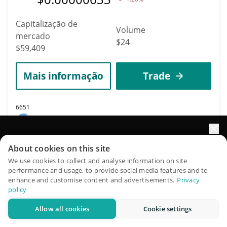
Capitalização de
Volume
mercado
$24
$59,409
Mais informação
Trade
6651
clawville World
CLAWVILLE
Impulsione o crescimento do seu portfólio com IA
About cookies on this site
$
0.00005938
13.80%
QuantPilot é uma plataforma completa de estratégias onde
We use cookies to collect and analyse information on site
performance and usage, to provide social media features and to
agentes autônomos criam, fazem backtest e otimizam suas
enhance and customise content and advertisements.
Privacy
Capitalização de
estratégias e conduzem pesquisas de mercado
Volume
policy
mercado
$2,390
$59,377
Allow all cookies
Cookie settings
Experimente grátis