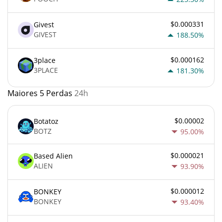
$0.000331
Givest
GIVEST
188.50%
$0.000162
3place
3PLACE
181.30%
Maiores 5 Perdas
24h
$0.00002
Botatoz
BOTZ
95.00%
$0.000021
Based Alien
ALIEN
93.90%
$0.000012
BONKEY
BONKEY
93.40%