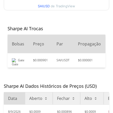
SAIUSD
de TradingView
90 dias Baixa / 90 dias
$0.00089227392 /
$0.00093096549
Alta
52 Semana Baixa / 52
$0.00089227392 /
Sharpe AI Trocas
$0.00094103599
Semana Alta
2
Bolsas
Preço
Par
Propagação
Máxima de todos os
V
$0.113212
tempos
99.20%
Jan 17, 2025 (1 anos atrás)
Gate
$0.000901
SAI/USDT
$0.000001
$5
$0.00076734
Baixa de todos os tempos
17.30%
Jul 18, 2026 (22 dias atrás)
Sharpe AI Dados Históricos de Preços (USD)
Data
Aberto
Fechar
Alto
Ba
8/9/2026
$0.0009
$0.000896
$0.0009
$0.