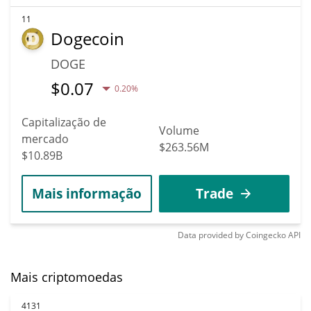
11
Dogecoin
DOGE
$
0.07
0.20%
Capitalização de
Volume
mercado
$263.56M
$10.89B
Mais informação
Trade
Data provided by
Coingecko
API
Mais criptomoedas
4131