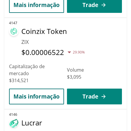
Mais informação
Trade
4147
Coinzix Token
ZIX
$
0.00006522
29.90%
Capitalização de
Volume
mercado
$3,095
$314,521
Mais informação
Trade
4146
Lucrar