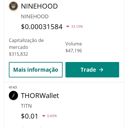
NINEHOOD
NINEHOOD
$
0.00031584
33.10%
Capitalização de
Volume
mercado
$47,196
$315,832
Mais informação
Trade
4143
THORWallet
TITN
$
0.01
0.60%