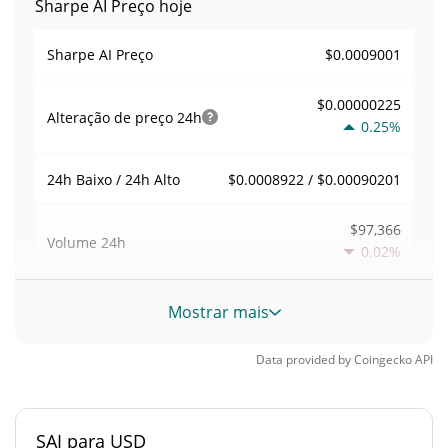
Sharpe AI Preço hoje
$0.0009001
Sharpe AI Preço
$0.00000225
Alteração de preço
24h
0.25%
$0.0008922 / $0.00090201
24h Baixo / 24h Alto
$97,366
Volume
24h
0.02%
Volume / Limite de
Mostrar mais
0.10817363
mercado
Data provided by
Coingecko
API
0.000039513317%
Dominio de mercado
#4213
Posição de mercado
SAI para USD