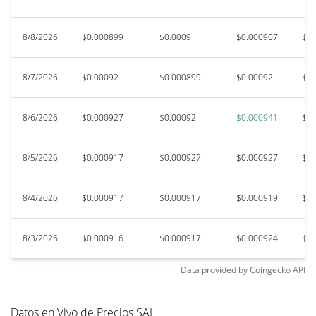
8/8/2026
$0.000899
$0.0009
$0.000907
$0.
8/7/2026
$0.00092
$0.000899
$0.00092
$0.
8/6/2026
$0.000927
$0.00092
$0.000941
$0.
8/5/2026
$0.000917
$0.000927
$0.000927
$0.
8/4/2026
$0.000917
$0.000917
$0.000919
$0.
8/3/2026
$0.000916
$0.000917
$0.000924
$0.
Data provided by
Coingecko
API
Datos en Vivo de Precios SAI