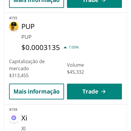
4155
PUP
PUP
$
0.0003135
7.00%
Capitalização de
Volume
mercado
$45,332
$313,455
Mais informação
Trade
4159
Xi
XI