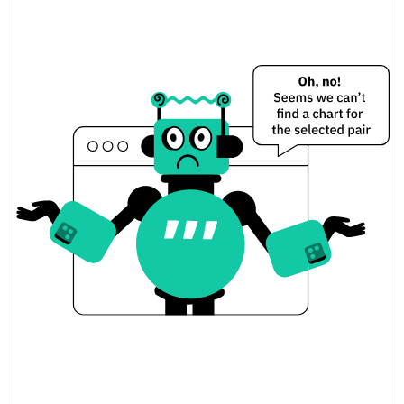
Sharpe AI Preço Ontem
$0.00089538171 /
Baixa / Alta de ontem
$0.00089553808
Abertura / Fecho de
$0.00089553808 /
$0.00089538171
Ontem
0.52%
A mudança de ontem
$74,402.792
Volume de ontem
Histórico do preço do Sharpe AI
$0.00089227392 /
7 dias Baixa / 7 dias Alta
$0.00094103599
30 dias Baixa / 30 dias
$0.00089227392 /
$0.00090419817
Alta