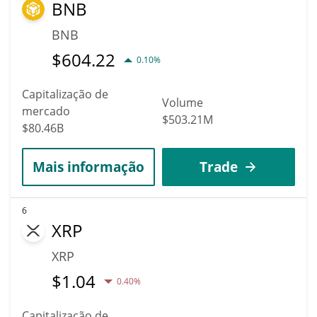
BNB
BNB
$
604.22
0.10%
Capitalização de
Volume
mercado
$503.21M
$80.46B
Mais informação
Trade
6
XRP
XRP
$
1.04
0.40%
Capitalização de