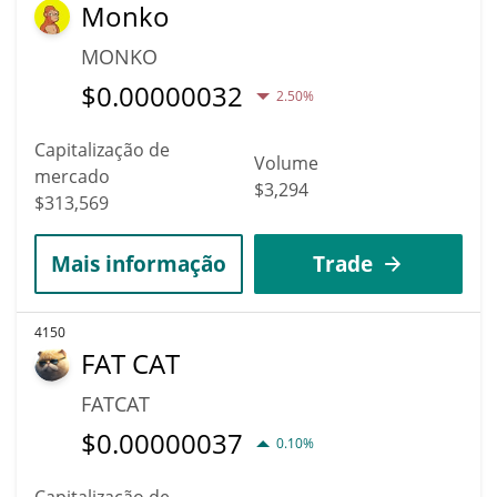
Monko
MONKO
$
0.00000032
2.50%
Capitalização de
Volume
mercado
$3,294
$313,569
Mais informação
Trade
4150
FAT CAT
FATCAT
$
0.00000037
0.10%
Capitalização de