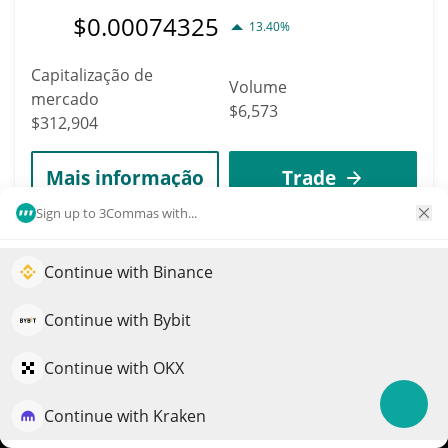
$
0.00074325
13.40%
Capitalização de
Volume
mercado
$6,573
$312,904
Mais informação
Trade
Sign up to 3Commas with...
4158
Hive AI
Continue with Binance
Impulsione o crescimento do seu portfólio com IA
BUZZ
QuantPilot é uma plataforma completa de estratégias onde
Continue with Bybit
$
0.00031262
3.70%
agentes autônomos criam, fazem backtest e otimizam suas
estratégias e conduzem pesquisas de mercado
Continue with OKX
Capitalização de
Volume
mercado
Continue with Kraken
Experimente grátis
$2,024
$312,608