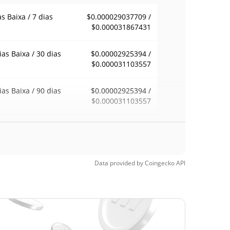
as Baixa / 7 dias
$0.000029037709 /
$0.000031867431
ias Baixa / 30 dias
$0.00002925394 /
$0.000031103557
ias Baixa / 90 dias
$0.00002925394 /
$0.000031103557
emana Baixa / 52
$0.000029037709 /
$0.000031615735
ana Alta
Data provided by
Coingecko
API
ma de todos os
$0.0149726
pos
99.79%
6, 2025 (1 anos
)
a de todos os
$0.00002794