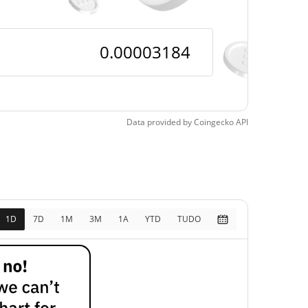
pos
13.97%
5, 2026 (13 dias atrás)
Data provided by
Coingecko
API
1D
7D
1M
3M
1A
YTD
TUDO