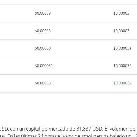
$0.00003
$0.00003
$0.00003
$0.00003
$0.00003
$0.000031
$0.000031
$0.000032
$0.000031
$0.000032
USD, con un capital de mercado de 31,837 USD. El volumen de t
al. En las últimas 24 horas el valor de smol pep ha bajado un +