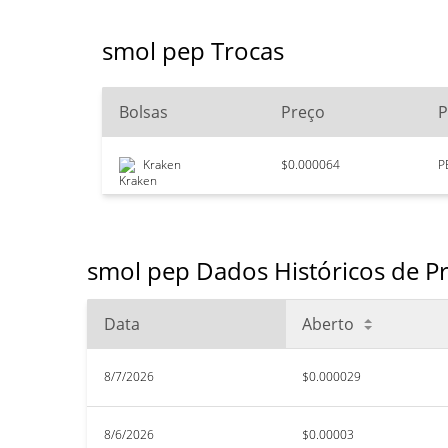
smol pep Trocas
Bolsas
Preço
P
Kraken
$0.000064
P
smol pep Dados Históricos de P
Data
Aberto
8/7/2026
$0.000029
8/6/2026
$0.00003