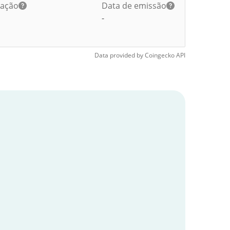
lação
Data de emissão
-
Data provided by
Coingecko
API