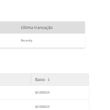
Ultima transação
Recently
Baixo
$0.000029
$0.000029