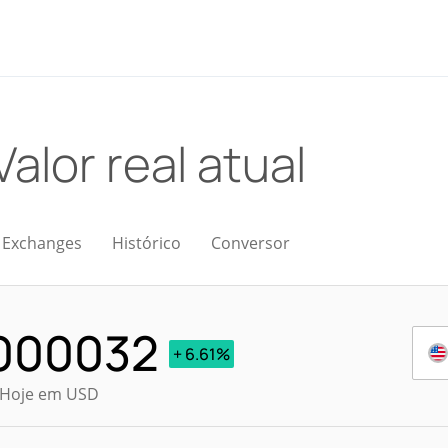
Valor real atual
Exchanges
Histórico
Conversor
000032
+ 6.61%
l Hoje em USD