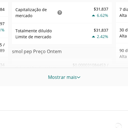
$31,837
184
7 di
Capitalização de
6.62%
Alta
mercado
197
1%
30 d
$31,837
Totalmente diluído
Alta
2.42%
Limite de mercado
5 /
189
90 d
smol pep Preço Ontem
Alta
.34
$0.000031084453 /
Baixa / Alta de ontem
$0.000031103557
6%
52 S
Mostrar mais
Sem
Abertura / Fecho de
$0.000031084453 /
233
$0.000031103557
Ontem
Máxi
tem
Feb 1
2.40%
A mudança de ontem
9%
atrás
08
$839.97565
Volume de ontem
Baix