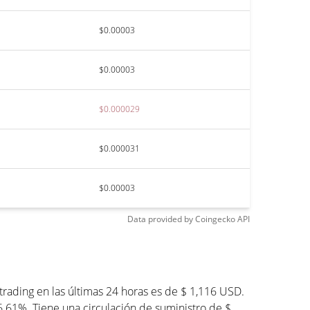
$0.00003
$0.00003
$0.000029
$0.000031
$0.00003
Data provided by
Coingecko
API
rading en las últimas 24 horas es de $ 1,116 USD.
6.61%. Tiene una circulación de suministro de $