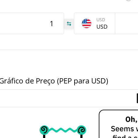
tem
Jul 2
USD
USD
PEP
PEP
PEP
ráfico de Preço (PEP para USD)