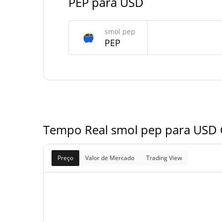
PEP para USD
Fornecimento de smol pep
smol pep
Fornecimento em
PEP
999,717,593.643 
circulação
999,717,593.643 
Fornecimento total
1,000,000,000 
Fornecimento máximo
Tempo Real smol pep para USD G
Preço
Valor de Mercado
Trading View