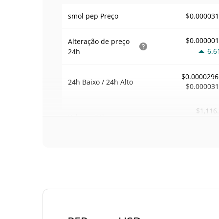
$0.00003
smol pep Preço
$0.00000
Alteração de preço
6.6
24h
$0.0000296
24h Baixo / 24h Alto
$0.00003
$1,116
Volume
24h
0.0
Volume / Limite de
0.035064
mercado
0.000001397621
Dominio de mercado
#78
Posição de mercado