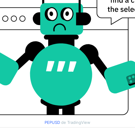
PEPUSD
de TradingView