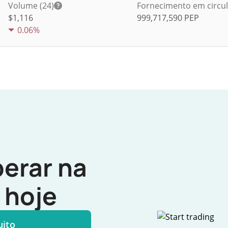
Volume (24)
Fornecimento em circu
$
1,116
999,717,590
PEP
0.06%
erar na
hoje
uito