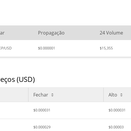
ar
Propagação
24 Volume
EP/USD
$0.000001
$15,355
reços (USD)
Fechar
Alto
$0.000031
$0.000031
$0.000029
$0.00003