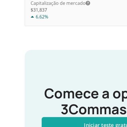
Capitalização de mercado
$31,837
6.62%
Comece a op
3Commas 
Iniciar teste grat