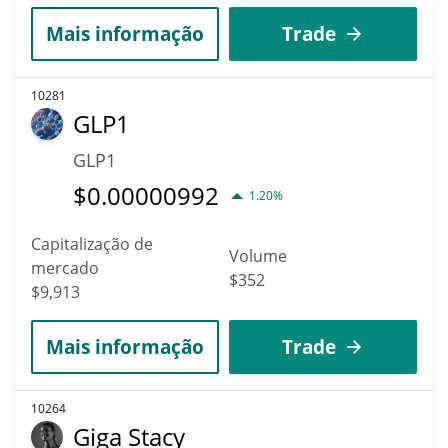
Mais informação
Trade
10281
GLP1
GLP1
$
0.00000992
1.20%
Capitalização de
Volume
mercado
$352
$9,913
Mais informação
Trade
10264
Giga Stacy