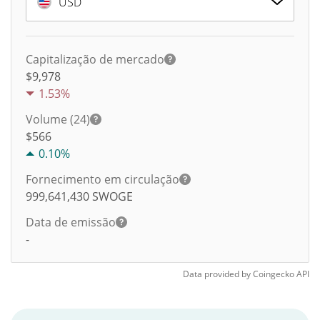
USD
Capitalização de mercado
$9,978
1.53%
Volume (24)
$
566
0.10%
Fornecimento em circulação
999,641,430
SWOGE
Data de emissão
-
Data provided by
Coingecko
API