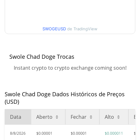
$0.000011465
30 dias Baixa / 30 dias
$0.0000099676305 /
$0.000011465
Alta
SWOGEUSD
de TradingView
90 dias Baixa / 90 dias
$0.0000099676305 /
$0.000011465
Alta
Swole Chad Doge Trocas
52 Semana Baixa / 52
$0.0000086768439 /
Instant crypto to crypto exchange coming soon!
$0.000011465
Semana Alta
Máxima de todos os
$0.0021127
tempos
99.53%
Swole Chad Doge Dados Históricos de Preços
Jul 20, 2025 (1 anos atrás)
(USD)
$0.00000715
Baixa de todos os tempos
Data
Aberto
Fechar
Alto
Ba
39.61%
Apr 2, 2026 (4 meses atrás)
8/8/2026
$0.00001
$0.00001
$0.000011
$0.