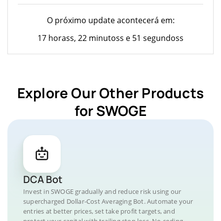
O próximo update acontecerá em:
17 horass, 22 minutoss e 51 segundoss
Explore Our Other Products
for SWOGE
DCA Bot
Invest in SWOGE gradually and reduce risk using our
supercharged Dollar-Cost Averaging Bot. Automate your
entries at better prices, set take profit targets, and
protect your capital with trailing stop loss. No coding