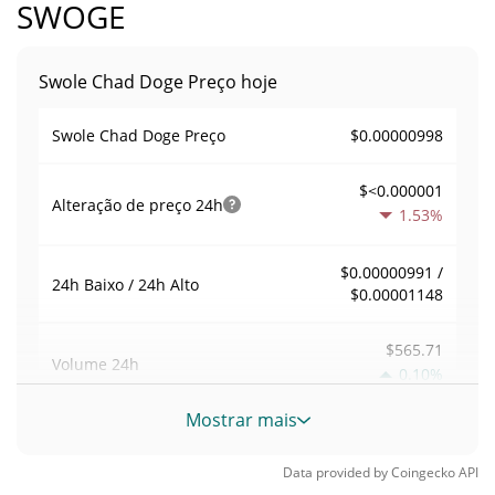
SWOGE
Swole Chad Doge Preço hoje
$0.00000998
Swole Chad Doge Preço
$<0.000001
Alteração de preço
24h
1.53%
$0.00000991 /
24h Baixo / 24h Alto
$0.00001148
$565.71
Volume
24h
0.10%
Mostrar mais
Volume / Limite de
0.056697549
mercado
Data provided by
Coingecko
API