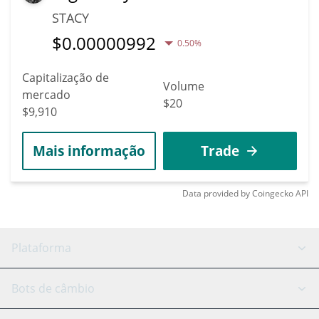
STACY
$
0.00000992
0.50%
Capitalização de
Volume
mercado
$20
$9,910
Mais informação
Trade
Data provided by
Coingecko
API
Plataforma
Bot GRID
Status do sistema
Bots de câmbio
Bots DCA
Backtesting