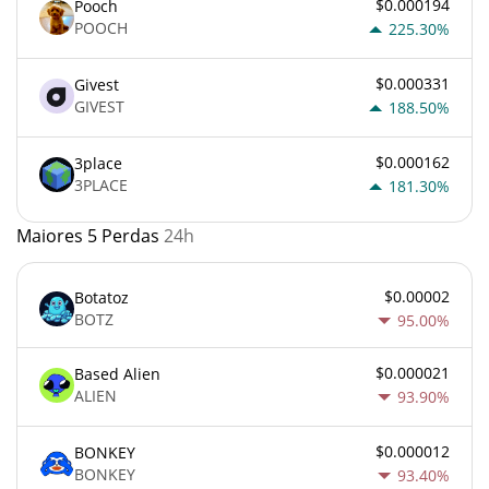
$0.000194
Pooch
POOCH
225.30%
$0.000331
Givest
GIVEST
188.50%
$0.000162
3place
3PLACE
181.30%
Maiores 5 Perdas
24h
$0.00002
Botatoz
BOTZ
95.00%
$0.000021
Based Alien
ALIEN
93.90%
$0.000012
BONKEY
BONKEY
93.40%