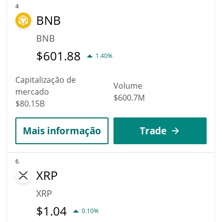
4
BNB
BNB
$
601.88
1.40%
Capitalização de
Volume
mercado
$600.7M
$80.15B
Mais informação
Trade
6
XRP
XRP
$
1.04
0.10%