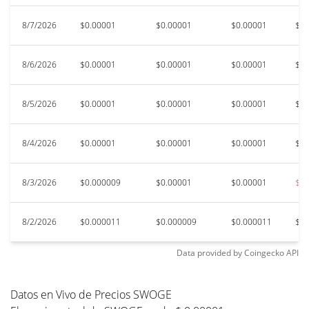
8/7/2026
$0.00001
$0.00001
$0.00001
$0.
8/6/2026
$0.00001
$0.00001
$0.00001
$0.
8/5/2026
$0.00001
$0.00001
$0.00001
$0.
8/4/2026
$0.00001
$0.00001
$0.00001
$0.
8/3/2026
$0.000009
$0.00001
$0.00001
$0.
8/2/2026
$0.000011
$0.000009
$0.000011
$0.
Data provided by
Coingecko
API
Datos en Vivo de Precios SWOGE