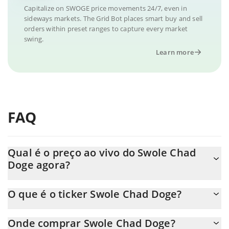
Capitalize on SWOGE price movements 24/7, even in
sideways markets. The Grid Bot places smart buy and sell
orders within preset ranges to capture every market
swing.
Learn more
FAQ
Qual é o preço ao vivo do Swole Chad
Doge agora?
O preço real do Swole Chad Doge ao USD agora é de $ 0.00001.
O que é o ticker Swole Chad Doge?
O Swole Chad Doge ticker é SWOGE
Onde comprar Swole Chad Doge?