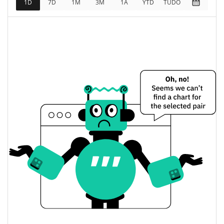
1D
7D
1M
3M
1A
YTD
TUDO
$9,977.68
Totalmente diluído
0.09%
Limite de mercado
Swole Chad Doge Preço Ontem
$0.0000099676305 /
Baixa / Alta de ontem
$0.000009977222
Abertura / Fecho de
$0.000009977222 /
$0.0000099676305
Ontem
0.08%
A mudança de ontem
$609.47849
Volume de ontem
Histórico do preço do Swole Chad Doge
$0.0000086768439 /
7 dias Baixa / 7 dias Alta