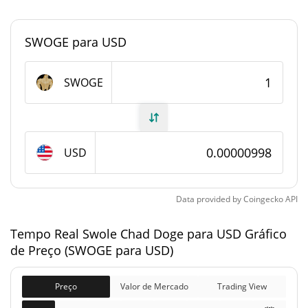
<0.000001%
Dominio de mercado
SWOGE para USD
#10256
Posição de mercado
Fornecimento de Swole Chad Doge
SWOGE
Fornecimento em
999,641,427.111 SWOGE
circulação
USD
999,641,427.111 SWOGE
Fornecimento total
1,000,000,000 SWOGE
Fornecimento máximo
Data provided by
Coingecko
API
Tempo Real Swole Chad Doge para USD Gráfico
Swole Chad Doge Capitalização de mercado
de Preço (SWOGE para USD)
$9,977.68
Capitalização de
1.53%
mercado
Preço
Valor de Mercado
Trading View