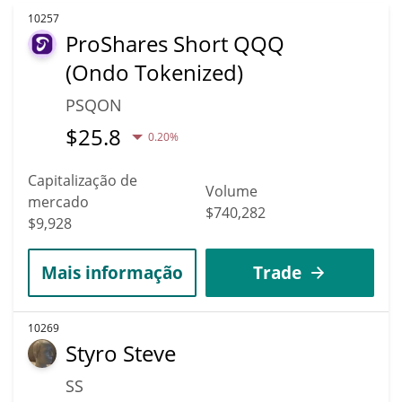
10257
ProShares Short QQQ
(Ondo Tokenized)
PSQON
$
25.8
0.20%
Capitalização de
Volume
mercado
$740,282
$9,928
Mais informação
Trade
10269
Styro Steve
SS