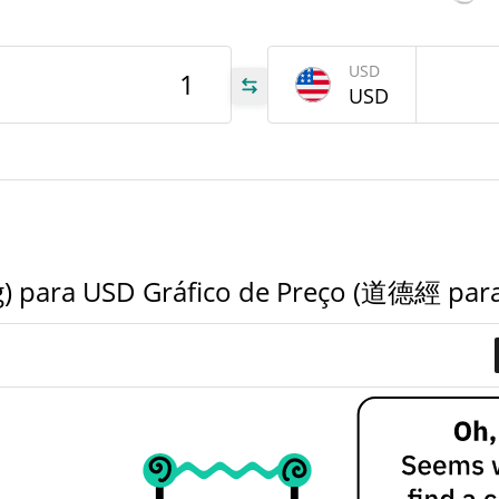
$14.766045
Volume de ontem
tem
Jul 3
USD
USD
德經
德經
德經
) para USD Gráfico de Preço (道德經 par