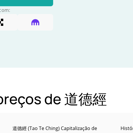
 com:
e preços de 道德經
道德經 (Tao Te Ching) Capitalização de
Histó