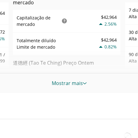
mercado
7 di
964
Alta
$42,964
Capitalização de
2.56%
mercado
072
30 d
6%
Alta
$42,964
Totalmente diluído
0.82%
Limite de mercado
90 d
1 /
099
Alta
道德經 (Tao Te Ching) Preço Ontem
.51
52 S
$0.00042568983 /
Baixa / Alta de ontem
Mostrar mais
9%
Sem
$0.00042662728
Máxi
Abertura / Fecho de
$0.00042662728 /
931
tem
$0.00042568983
Ontem
May 
atrás
4%
0.82%
A mudança de ontem
Baix
64