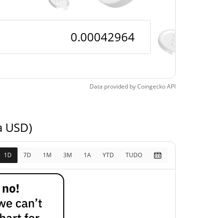
pos
14.53%
1, 2026 (7 dias atrás)
Data provided by
Coingecko
API
a USD)
1D
7D
1M
3M
1A
YTD
TUDO