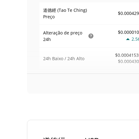
道德經 (Tao Te Ching)
$0.00042
Preço
$0.00001
Alteração de preço
2.5
24h
$0.0004153
24h Baixo / 24h Alto
$0.00043
$13
Volume
24h
68.7
Volume / Limite de
0.00031444
mercado
0.000001886089
Dominio de mercado
#72
Posição de mercado