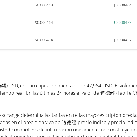
$0.000448
$0.000464
$0.000464
$0.000473
$0.000414
$0.000417
/USD, con un capital de mercado de 42,964 USD. El volumen de
empo real. En las últimas 24 horas el valor de 道德經 (Tao Te Ch
xchange determina las tarifas entre las mayores criptomonedas y
adas en el precio en vivo de 道德經 precio índice y precio índice 
usted con motivos de informacion unicamente, no constituye 