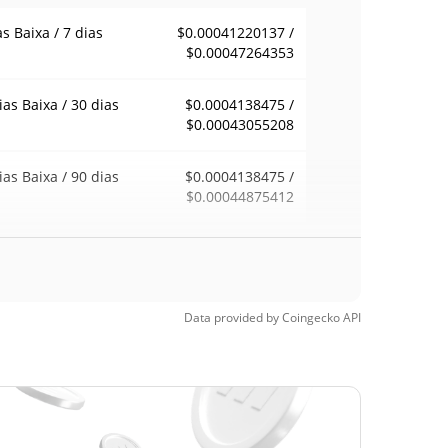
as Baixa / 7 dias
$0.00041220137 /
$0.00047264353
ias Baixa / 30 dias
$0.0004138475 /
$0.00043055208
ias Baixa / 90 dias
$0.0004138475 /
$0.00044875412
emana Baixa / 52
$0.00041220137 /
$0.00047264353
ana Alta
Data provided by
Coingecko
API
ma de todos os
$0.01297591
pos
96.69%
9, 2026 (3 meses
)
a de todos os
$0.00037513