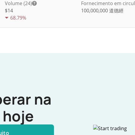
Volume (24)
Fornecimento em circu
$
14
100,000,000
道德經
68.79%
erar na
hoje
uito