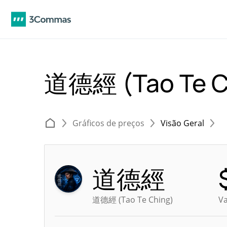
道德經 (Tao Te 
Gráficos de preços
Visão Geral
道德經
道德經 (Tao Te Ching)
Va