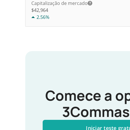
Capitalização de mercado
$42,964
2.56%
Comece a op
3Commas 
Iniciar teste grat