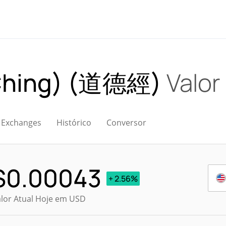
Ching) (道德經)
Valor
Exchanges
Histórico
Conversor
$
0.00043
+ 2.56%
lor Atual Hoje em USD