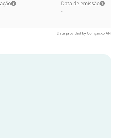
lação
Data de emissão
-
Data provided by
Coingecko
API