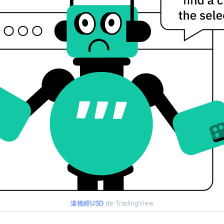
道德經USD
de TradingView