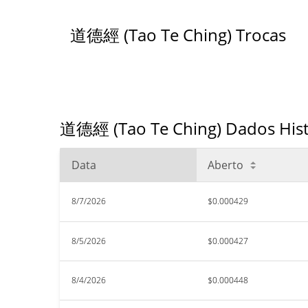
道德經 (Tao Te Ching) Trocas
道德經 (Tao Te Ching) Dados Histó
Data
Aberto
8/7/2026
$0.000429
8/5/2026
$0.000427
8/4/2026
$0.000448