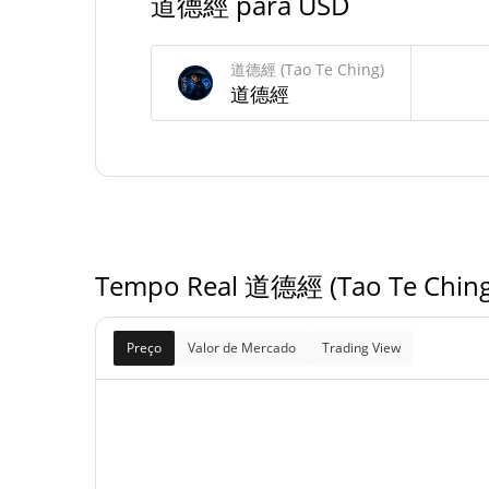
道德經 para USD
Fornecimento de 道德經 (Tao Te Ching)
道德經 (Tao Te Ching)
道德經
Fornecimento em
100,000,000 道
circulação
100,000,000 道
Fornecimento total
100,000,000 道
Fornecimento máximo
Tempo Real 道德經 (Tao Te Ching
Preço
Valor de Mercado
Trading View