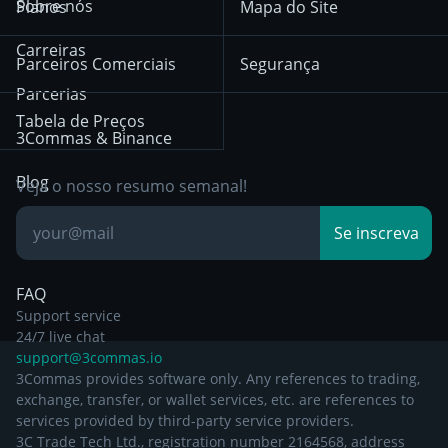
Sobre nós
Planos
Mapa do Site
December 18th 2025
Mean Reversion
Corretoras
HTX
BNB
Trading
Carreiras
Privacy Notice from
Parceiros Comerciais
Segurança
December 29th 2024
Bybit
Position Trading
Parcerias
Tabela de Preços
Other Legal
Day Trading
3Commas & Binance
Documentation
Breakout Trading
Blog
Veja o nosso resumo semanal!
Base de
Se inscreva
Conhecimento
FAQ
Support service
24/7 live chat
support@3commas.io
3Commas provides software only. Any references to trading,
exchange, transfer, or wallet services, etc. are references to
services provided by third-party service providers.
3C Trade Tech Ltd., registration number 2164568, address