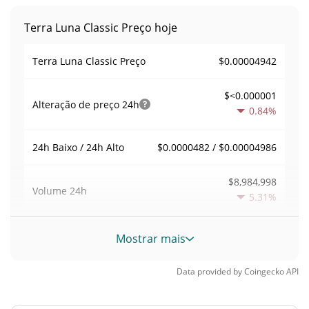
Terra Luna Classic Preço hoje
$0.00004942
Terra Luna Classic Preço
$<0.000001
Alteração de preço
24h
0.84%
$0.0000482 / $0.00004986
24h Baixo / 24h Alto
$8,984,998
Volume
24h
5.31%
Volume / Limite de
Mostrar mais
0.032915655
mercado
Data provided by
Coingecko
API
0.012014061%
Dominio de mercado