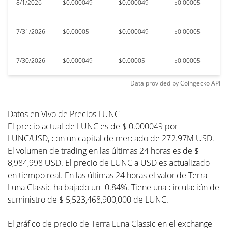
8/1/2026
$0.000049
$0.000049
$0.00005
$
7/31/2026
$0.00005
$0.000049
$0.00005
$
7/30/2026
$0.000049
$0.00005
$0.00005
$
Data provided by
Coingecko
API
Datos en Vivo de Precios LUNC
El precio actual de LUNC es de $ 0.000049 por
LUNC/USD, con un capital de mercado de 272.97M USD.
El volumen de trading en las últimas 24 horas es de $
8,984,998 USD. El precio de LUNC a USD es actualizado
en tiempo real. En las últimas 24 horas el valor de Terra
Luna Classic ha bajado un -0.84%. Tiene una circulación de
suministro de $ 5,523,468,900,000 de LUNC.
El gráfico de precio de Terra Luna Classic en el exchange