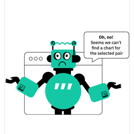
0.42%
Limite de mercado
Terra Luna Classic Preço Ontem
$0.000049595768 /
Baixa / Alta de ontem
$0.000049661641
Abertura / Fecho de
$0.000049661641 /
$0.000049595768
Ontem
0.42%
A mudança de ontem
$7,121,750
Volume de ontem
Histórico do preço do Terra Luna Classic
$0.000048446956 /
7 dias Baixa / 7 dias Alta
$0.000052182813