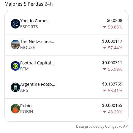
Maiores 5 Perdas
24h
$0.0208
Yooldo Games
ESPORTS
59.88%
$0.000117
The Nietzschean Mouse
MOUSE
57.44%
$0.000311
Football Capital Markets
FCM
55.99%
$0.133769
Argentine Football Association Fan Token
ARG
53.41%
$0.000155
Robin
ROBIN
48.20%
Data provided by
Coingecko
API