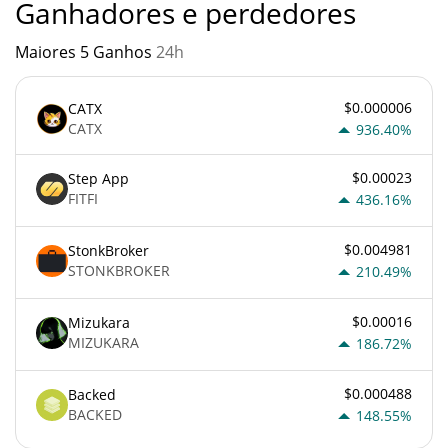
Ganhadores e perdedores
Maiores 5 Ganhos
24h
$0.000006
CATX
CATX
936.40%
$0.00023
Step App
FITFI
436.16%
$0.004981
StonkBroker
STONKBROKER
210.49%
$0.00016
Mizukara
MIZUKARA
186.72%
$0.000488
Backed
BACKED
148.55%