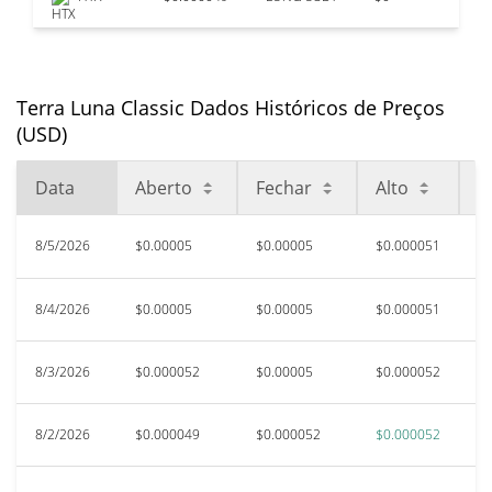
Terra Luna Classic Dados Históricos de Preços
(USD)
Data
Aberto
Fechar
Alto
B
8/5/2026
$0.00005
$0.00005
$0.000051
$0
8/4/2026
$0.00005
$0.00005
$0.000051
$0
8/3/2026
$0.000052
$0.00005
$0.000052
$
8/2/2026
$0.000049
$0.000052
$0.000052
$