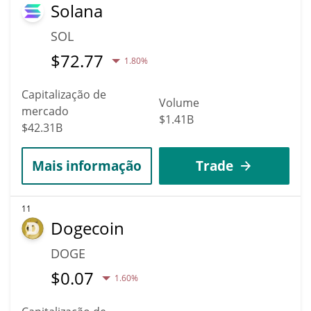
Solana
SOL
$
72.77
1.80%
Capitalização de
Volume
mercado
$1.41B
$42.31B
Mais informação
Trade
11
Dogecoin
DOGE
$
0.07
1.60%