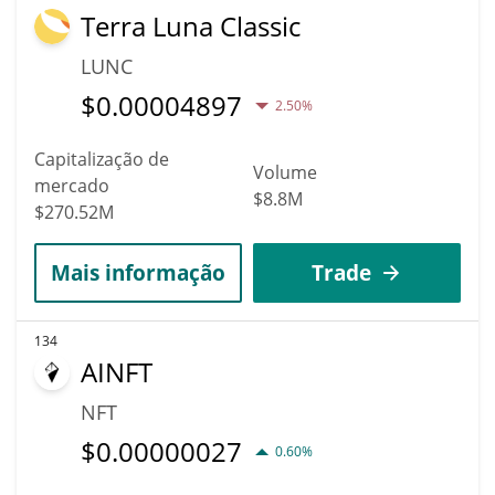
Terra Luna Classic
LUNC
$
0.00004897
2.50%
Capitalização de
Volume
mercado
$8.8M
$270.52M
Mais informação
Trade
134
AINFT
NFT
$
0.00000027
0.60%