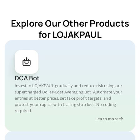
Explore Our Other Products
for LOJAKPAUL
DCA Bot
Invest in LOJAKPAUL gradually and reduce risk using our
supercharged Dollar-Cost Averaging Bot. Automate your
entries at better prices, set take profit targets, and
protect your capital with trailing stop loss. No coding
required.
Learn more