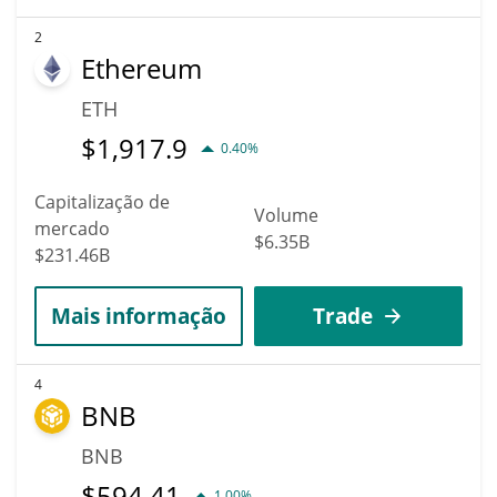
2
Ethereum
ETH
$
1,917.9
0.40%
Capitalização de
Volume
mercado
$6.35B
$231.46B
Mais informação
Trade
4
BNB
BNB
$
594.41
1.00%