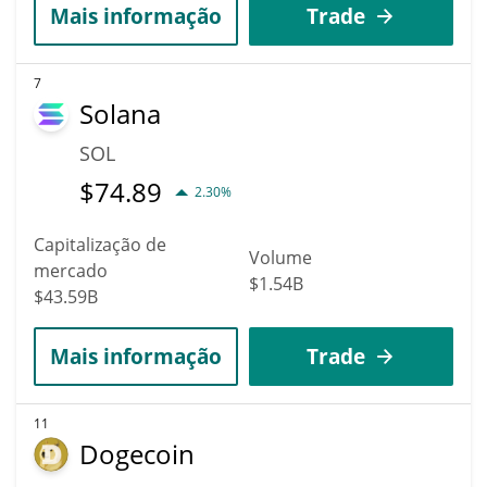
Mais informação
Trade
7
Solana
SOL
$
74.89
2.30%
Capitalização de
Volume
mercado
$1.54B
$43.59B
Mais informação
Trade
11
Dogecoin