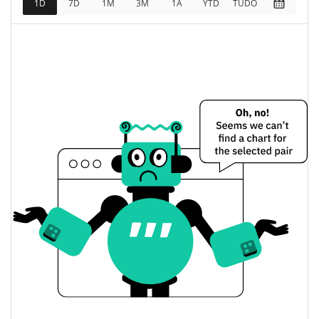
1D
7D
1M
3M
1A
YTD
TUDO
$6,763.7
Totalmente diluído
2.54%
Limite de mercado
The Top Influencer Preço Ontem
$0.0000069400848 /
Baixa / Alta de ontem
$0.0000069443501
Abertura / Fecho de
$0.0000069400848 /
$0.0000069443501
Ontem
2.48%
A mudança de ontem
$49.3551
Volume de ontem
Histórico do preço do The Top Influencer