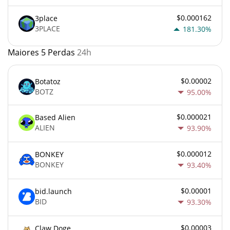
$0.000162
3place
3PLACE
181.30%
Maiores 5 Perdas
24h
$0.00002
Botatoz
BOTZ
95.00%
$0.000021
Based Alien
ALIEN
93.90%
$0.000012
BONKEY
BONKEY
93.40%
$0.00001
bid.launch
BID
93.30%
$0.00003
Claw Doge