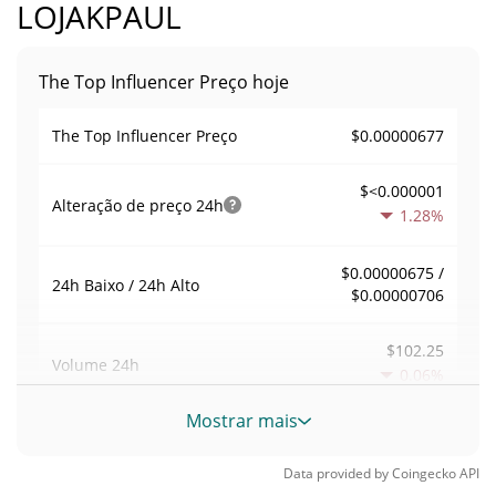
LOJAKPAUL
The Top Influencer Preço hoje
$0.00000677
The Top Influencer Preço
$<0.000001
Alteração de preço
24h
1.28%
$0.00000675 /
24h Baixo / 24h Alto
$0.00000706
$102.25
Volume
24h
0.06%
Mostrar mais
Volume / Limite de
0.015117465
mercado
Data provided by
Coingecko
API