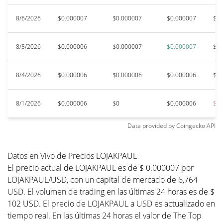
8/6/2026
$0.000007
$0.000007
$0.000007
$0.
8/5/2026
$0.000006
$0.000007
$0.000007
$0.
8/4/2026
$0.000006
$0.000006
$0.000006
$0.
8/1/2026
$0.000006
$0
$0.000006
$0.
Data provided by
Coingecko
API
Datos en Vivo de Precios LOJAKPAUL
El precio actual de LOJAKPAUL es de $ 0.000007 por
LOJAKPAUL/USD, con un capital de mercado de 6,764
USD. El volumen de trading en las últimas 24 horas es de $
102 USD. El precio de LOJAKPAUL a USD es actualizado en
tiempo real. En las últimas 24 horas el valor de The Top