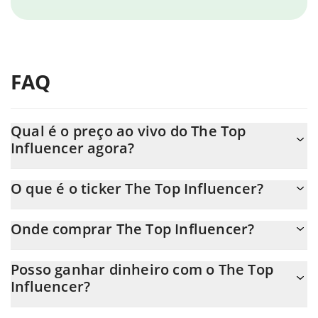
FAQ
Qual é o preço ao vivo do The Top
Influencer agora?
O preço real do The Top Influencer ao USD agora é de $
O que é o ticker The Top Influencer?
0.000007.
O The Top Influencer ticker é LOJAKPAUL
Onde comprar The Top Influencer?
Você pode comprar The Top Influencer em qualquer troca ou via
Posso ganhar dinheiro com o The Top
transferência p2p. E a melhor maneira de trocar The Top
Influencer?
Influencer é através de um bot de 3commas.
Você não deve esperar ficar rico com The Top Influencer ou com