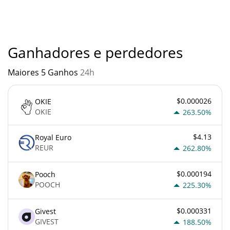
qualquer outra nova tecnologia. É sempre importante estar
atento quando algo soa muito bom para ser verdade ou vai
contra os princípios econômicos básicos.
Ganhadores e perdedores
Maiores 5 Ganhos
24h
$0.000026
OKIE
OKIE
263.50%
$4.13
Royal Euro
REUR
262.80%
$0.000194
Pooch
POOCH
225.30%
$0.000331
Givest
GIVEST
188.50%