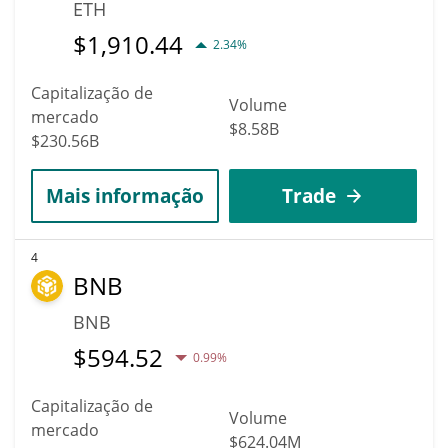
ETH
$
1,910.44
2.34%
Capitalização de
Volume
mercado
$8.58B
$230.56B
Mais informação
Trade
4
BNB
BNB
$
594.52
0.99%
Capitalização de
Volume
mercado
$624.04M