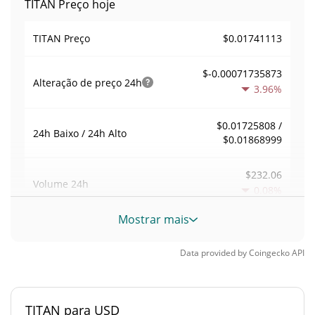
TITAN Preço hoje
$0.01741113
TITAN Preço
$-0.00071735873
Alteração de preço
24h
3.96%
$0.01725808 /
24h Baixo / 24h Alto
$0.01868999
$232.06
Volume
24h
0.08%
Mostrar mais
Volume / Limite de
0.00050479431
mercado
Data provided by
Coingecko
API
0.000020232995%
Dominio de mercado
TITAN para USD
#3680
Posição de mercado