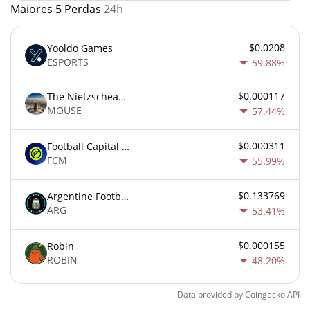
Maiores 5 Perdas
24h
$0.0208
Yooldo Games
ESPORTS
59.88%
$0.000117
The Nietzschean Mouse
MOUSE
57.44%
$0.000311
Football Capital Markets
FCM
55.99%
$0.133769
Argentine Football Association Fan Token
ARG
53.41%
$0.000155
Robin
ROBIN
48.20%
Data provided by
Coingecko
API