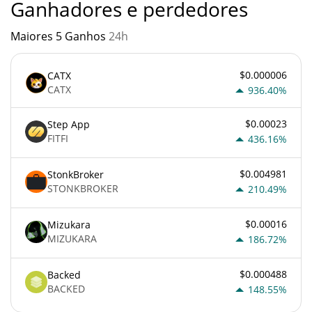
Ganhadores e perdedores
Maiores 5 Ganhos
24h
$0.000006
CATX
CATX
936.40%
$0.00023
Step App
FITFI
436.16%
$0.004981
StonkBroker
STONKBROKER
210.49%
$0.00016
Mizukara
MIZUKARA
186.72%
$0.000488
Backed
BACKED
148.55%