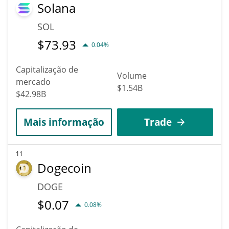
Solana
SOL
$
73.93
0.04%
Capitalização de
Volume
mercado
$1.54B
$42.98B
Mais informação
Trade
11
Dogecoin
DOGE
$
0.07
0.08%