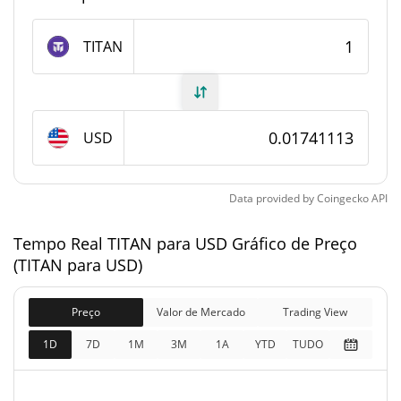
Fornecimento de TITAN
TITAN
Fornecimento em
26,400,000 TITAN
circulação
USD
40,000,000 TITAN
Fornecimento total
40,000,000 TITAN
Fornecimento máximo
Data provided by
Coingecko
API
Tempo Real TITAN para USD Gráfico de Preço
TITAN Capitalização de mercado
(TITAN para USD)
$459,712
Capitalização de
3.94%
mercado
Preço
Valor de Mercado
Trading View
1D
7D
1M
3M
1A
YTD
TUDO
$696,534
Totalmente diluído
1.70%
Limite de mercado