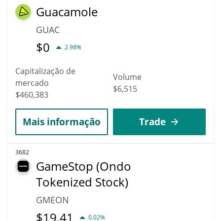
Guacamole
GUAC
$
0
2.98%
Capitalização de
Volume
mercado
$6,515
$460,383
Mais informação
Trade
3682
GameStop (Ondo
Tokenized Stock)
GMEON
$
19.41
0.02%