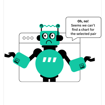
TITAN Preço Ontem
$0.017707419 /
Baixa / Alta de ontem
$0.017722037
Abertura / Fecho de
$0.017707419 /
$0.017722037
Ontem
1.71%
A mudança de ontem
$249.11634
Volume de ontem
Histórico do preço do TITAN
$0.015533324 /
7 dias Baixa / 7 dias Alta
$0.018553622
30 dias Baixa / 30 dias
$0.017707419 /