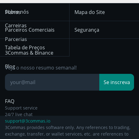
Trend Following
Sinais-Cripto
Terms of Use from
KuCoin
Solana
Sobre nós
Planos
Mapa do Site
December 18th 2025
Mean Reversion
Corretoras
HTX
BNB
Trading
Carreiras
Privacy Notice from
Parceiros Comerciais
Segurança
December 29th 2024
Bybit
Position Trading
Parcerias
Tabela de Preços
Other Legal
Day Trading
3Commas & Binance
Documentation
Breakout Trading
Blog
Veja o nosso resumo semanal!
Base de
Se inscreva
Conhecimento
FAQ
Support service
24/7 live chat
support@3commas.io
3Commas provides software only. Any references to trading,
exchange, transfer, or wallet services, etc. are references to