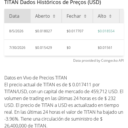
TITAN Dados Históricos de Preços (USD)
Data
Aberto
Fechar
Alto
B
8/5/2026
$0.018027
$0.017707
$0.018554
$
7/30/2026
$0.015429
$0
$0.01561
$0
Data provided by
Coingecko
API
Datos en Vivo de Precios TITAN
El precio actual de TITAN es de $ 0.017411 por
TITAN/USD, con un capital de mercado de 459,712 USD. El
volumen de trading en las últimas 24 horas es de $ 232
USD. El precio de TITAN a USD es actualizado en tiempo
real. En las últimas 24 horas el valor de TITAN ha bajado un
-3.96%. Tiene una circulación de suministro de $
26,400,000 de TITAN.