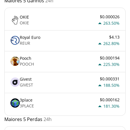
Maiores 5 Ganhos
24h
$0.000026
OKIE
OKIE
263.50%
$4.13
Royal Euro
REUR
262.80%
$0.000194
Pooch
POOCH
225.30%
$0.000331
Givest
GIVEST
188.50%
$0.000162
3place
3PLACE
181.30%
Maiores 5 Perdas
24h