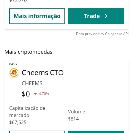
Mais informação
Trade
Data provided by
Coingecko
API
Mais criptomoedas
6497
Cheems CTO
CHEEMS
$
0
4.70%
Capitalização de
Volume
mercado
$814
$67,525