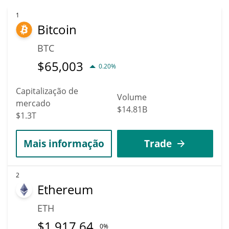
1
Bitcoin
BTC
$
65,003
0.20%
Capitalização de
Volume
mercado
$14.81B
$1.3T
Mais informação
Trade
2
Ethereum
ETH
$
1,917.64
0%