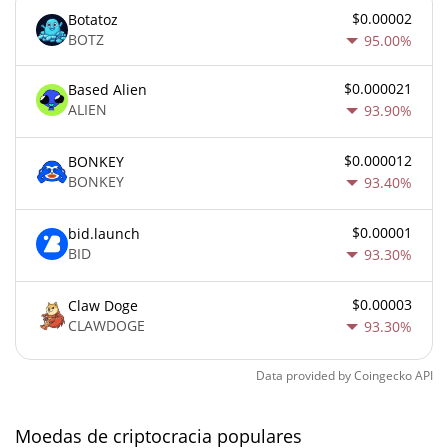
$0.00002
Botatoz
BOTZ
95.00%
$0.000021
Based Alien
ALIEN
93.90%
$0.000012
BONKEY
BONKEY
93.40%
$0.00001
bid.launch
BID
93.30%
$0.00003
Claw Doge
CLAWDOGE
93.30%
Data provided by
Coingecko
API
Moedas de criptocracia populares