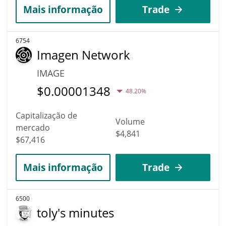
Mais informação
Trade
6754
Imagen Network
IMAGE
$
0.00001348
48.20%
Capitalização de
Volume
mercado
$4,841
$67,416
Mais informação
Trade
6500
toly's minutes