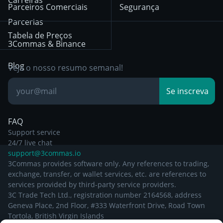
Privacy Notice from
Parceiros Comerciais
Segurança
December 29th 2024
Bybit
Position Trading
Parcerias
Tabela de Preços
Other Legal
Day Trading
3Commas & Binance
Documentation
Breakout Trading
Blog
Veja o nosso resumo semanal!
Base de
Se inscreva
Conhecimento
FAQ
Support service
24/7 live chat
support@3commas.io
3Commas provides software only. Any references to trading,
exchange, transfer, or wallet services, etc. are references to
services provided by third-party service providers.
3C Trade Tech Ltd., registration number 2164568, address
Geneva Place, 2nd Floor, #333 Waterfront Drive, Road Town
Tortola, British Virgin Islands