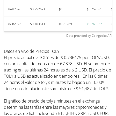
8/4/2026
$0.752691
$0
$0.752881
$0.
8/3/2026
$0.763511
$0.752691
$0.763532
$0.
Data provided by
Coingecko
API
Datos en Vivo de Precios TOLY
El precio actual de TOLY es de $ 0.736475 por TOLY/USD,
con un capital de mercado de 67,378 USD. El volumen de
trading en las últimas 24 horas es de $ 2 USD. El precio de
TOLY a USD es actualizado en tiempo real. En las últimas
24 horas el valor de toly's minutes ha bajado un +0.00%.
Tiene una circulación de suministro de $ 91,487 de TOLY.
El gráfico de precio de toly's minutes en el exchange
determina las tarifas entre las mayores criptomonedas y
las divisas de fiat. Incluyendo BTC ,ETH y XRP a USD, EUR,