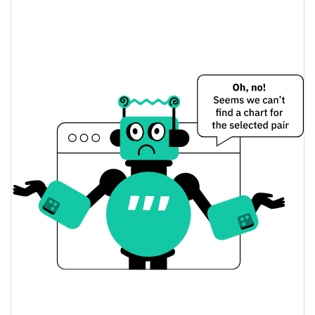
toly's minutes Preço Ontem
$0.73647866 /
Baixa / Alta de ontem
$0.73650362
Abertura / Fecho de
$0.73647866 /
$0.73650362
Ontem
$1.8334209
Volume de ontem
Histórico do preço do toly's minutes
$0.73641028 /
7 dias Baixa / 7 dias Alta
$0.76332889
30 dias Baixa / 30 dias
$0.73641028 /
$0.73668695
Alta