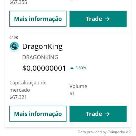
$67,355
Mais informação
Trade
6498
DragonKing
DRAGONKING
$
0.00000001
3.80%
Capitalização de
Volume
mercado
$1
$67,321
Mais informação
Trade
Data provided by
Coingecko
API