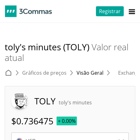
Registrar
toly's minutes (TOLY)
Valor real
atual
Gráficos de preços
Visão Geral
Exchang
TOLY
toly's minutes
$
0.736475
+ 0.00%