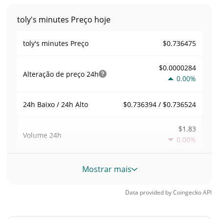
toly's minutes Preço hoje
$0.736475
toly's minutes Preço
$0.0000284
Alteração de preço
24h
0.00%
$0.736394 / $0.736524
24h Baixo / 24h Alto
$1.83
Volume
24h
0.00%
Volume / Limite de
Mostrar mais
0.000027160201
mercado
Data provided by
Coingecko
API
0.0000029578468%
Dominio de mercado