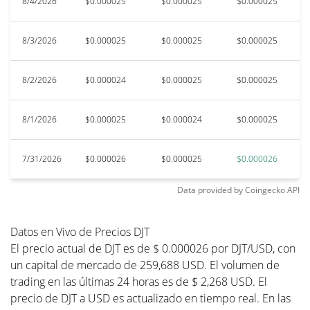
8/4/2026
$0.000025
$0.000025
$0.000025
$
8/3/2026
$0.000025
$0.000025
$0.000025
$
8/2/2026
$0.000024
$0.000025
$0.000025
$
8/1/2026
$0.000025
$0.000024
$0.000025
$
7/31/2026
$0.000026
$0.000025
$0.000026
$
Data provided by
Coingecko
API
Datos en Vivo de Precios DJT
El precio actual de DJT es de $ 0.000026 por DJT/USD, con
un capital de mercado de 259,688 USD. El volumen de
trading en las últimas 24 horas es de $ 2,268 USD. El
precio de DJT a USD es actualizado en tiempo real. En las