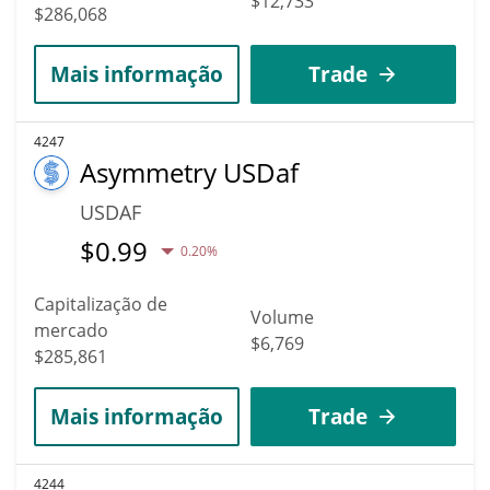
$12,733
$286,068
Mais informação
Trade
4247
Asymmetry USDaf
USDAF
$
0.99
0.20%
Capitalização de
Volume
mercado
$6,769
$285,861
Mais informação
Trade
4244