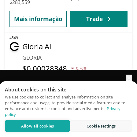
$283,559
Mais informação
Trade
4549
Gloria AI
GLORIA
$
0.00028348
0.70%
Capitalização de
Impulsione o crescimento do seu portfólio com IA
Volume
About cookies on this site
mercado
$33
QuantPilot é uma plataforma completa de estratégias onde
We use cookies to collect and analyse information on site
$283,534
performance and usage, to provide social media features and to
agentes autônomos criam, fazem backtest e otimizam suas
enhance and customise content and advertisements.
Privacy
estratégias e conduzem pesquisas de mercado
Mais informação
Trade
policy
Allow all cookies
Cookie settings
Experimente grátis
4257