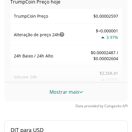
TrumpCoin Preço hoje
$0.00002597
TrumpCoin Preço
$<0.000001
Alteração de preço
24h
3.97%
$0.00002487 /
24h Baixo / 24h Alto
$0.00002604
$2,268.41
Volume
24h
0.00%
Mostrar mais
Volume / Limite de
0.008735136
mercado
Data provided by
Coingecko
API
0.000011429473%
Dominio de mercado
DJT para USD
#4367
Posição de mercado