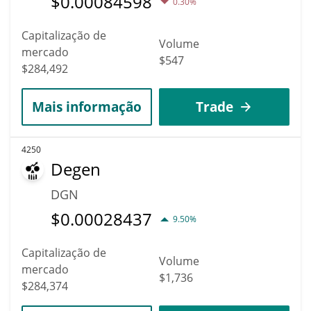
$
0.00084598
0.30%
Capitalização de
Volume
mercado
$547
$284,492
Mais informação
Trade
4250
Degen
DGN
$
0.00028437
9.50%
Capitalização de
Volume
mercado
$1,736
$284,374