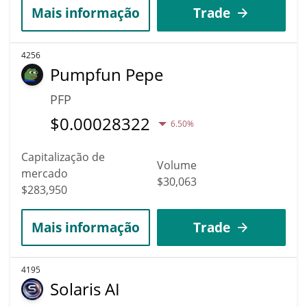
Mais informação
Trade
4256
Pumpfun Pepe
PFP
$
0.00028322
6.50%
Capitalização de
Volume
mercado
$30,063
$283,950
Mais informação
Trade
4195
Solaris AI