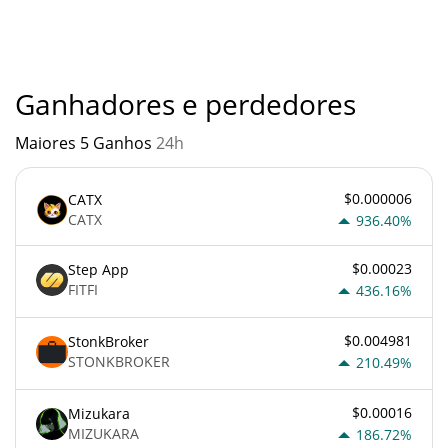
qualquer outra nova tecnologia. É sempre importante estar
atento quando algo soa muito bom para ser verdade ou vai
contra os princípios econômicos básicos.
Ganhadores e perdedores
Maiores 5 Ganhos
24h
$0.000006
CATX
CATX
936.40%
$0.00023
Step App
FITFI
436.16%
$0.004981
StonkBroker
STONKBROKER
210.49%
$0.00016
Mizukara
MIZUKARA
186.72%