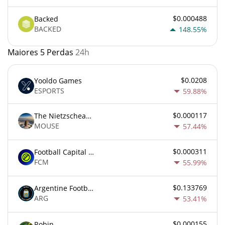
$0.000488
Backed
BACKED
148.55%
Maiores 5 Perdas
24h
$0.0208
Yooldo Games
ESPORTS
59.88%
$0.000117
The Nietzschean Mouse
MOUSE
57.44%
$0.000311
Football Capital Markets
FCM
55.99%
$0.133769
Argentine Football Association Fan Token
ARG
53.41%
$0.000155
Robin