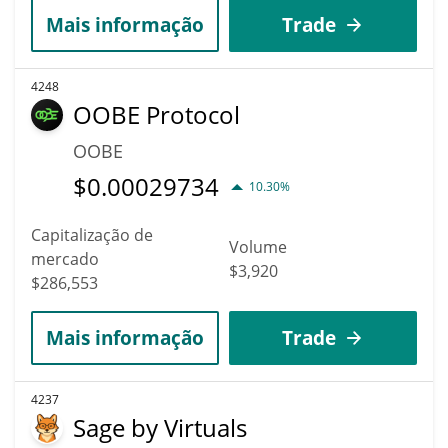
Mais informação
Trade
4248
OOBE Protocol
OOBE
$
0.00029734
10.30%
Capitalização de
Volume
mercado
$3,920
$286,553
Mais informação
Trade
4237
Sage by Virtuals