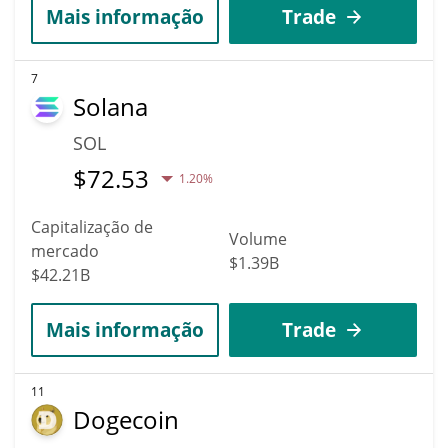
Mais informação
Trade
7
Solana
SOL
$
72.53
1.20%
Capitalização de
Volume
mercado
$1.39B
$42.21B
Mais informação
Trade
11
Dogecoin