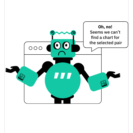
TrumpCoin Preço Ontem
$0.000024911368 /
Baixa / Alta de ontem
$0.000024911428
Abertura / Fecho de
$0.000024911428 /
$0.000024911368
Ontem
4.25%
A mudança de ontem
$2,055.5021
Volume de ontem
Histórico do preço do TrumpCoin
$0.000024076594 /
7 dias Baixa / 7 dias Alta
$0.000026128213
30 dias Baixa / 30 dias
$0.000024662385 /