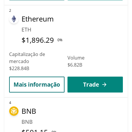
2
Ethereum
ETH
$
1,896.29
0%
Capitalização de
Volume
mercado
$6.82B
$228.84B
Mais informação
Trade
4
BNB
BNB