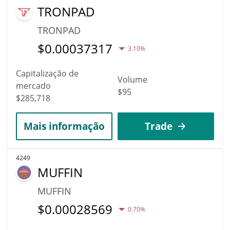
TRONPAD
TRONPAD
$
0.00037317
3.10%
Capitalização de
Volume
mercado
$95
$285,718
Mais informação
Trade
4249
MUFFIN
MUFFIN
$
0.00028569
0.70%