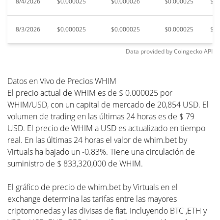
8/4/2026
$0.000025
$0.000026
$0.000025
$0.
8/3/2026
$0.000025
$0.000025
$0.000025
$0.
Data provided by
Coingecko
API
Datos en Vivo de Precios WHIM
El precio actual de WHIM es de $ 0.000025 por
WHIM/USD, con un capital de mercado de 20,854 USD. El
volumen de trading en las últimas 24 horas es de $ 79
USD. El precio de WHIM a USD es actualizado en tiempo
real. En las últimas 24 horas el valor de whim.bet by
Virtuals ha bajado un -0.83%. Tiene una circulación de
suministro de $ 833,320,000 de WHIM.
El gráfico de precio de whim.bet by Virtuals en el
exchange determina las tarifas entre las mayores
criptomonedas y las divisas de fiat. Incluyendo BTC ,ETH y