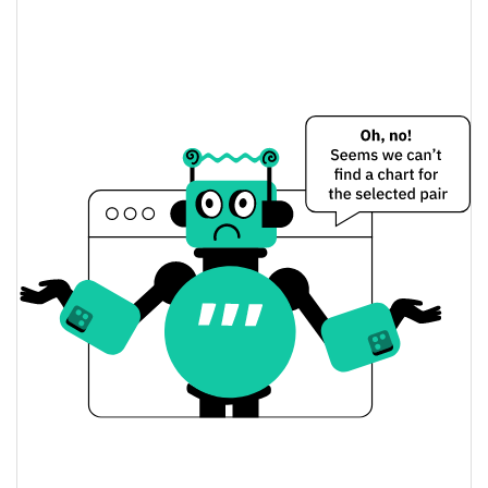
Totalmente diluído
0.13%
Limite de mercado
whim.bet by Virtuals Preço Ontem
$0.000025047688 /
Baixa / Alta de ontem
$0.00002506527
Abertura / Fecho de
$0.000025047688 /
$0.00002506527
Ontem
0.15%
A mudança de ontem
$79.143406
Volume de ontem
Histórico do preço do whim.bet by Virtuals
$0.00002450406 /
7 dias Baixa / 7 dias Alta
$0.00002557217