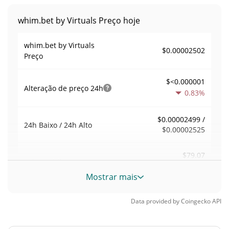
whim.bet by Virtuals Preço hoje
whim.bet by Virtuals
$0.00002502
Preço
$<0.000001
Alteração de preço
24h
0.83%
$0.00002499 /
24h Baixo / 24h Alto
$0.00002525
$79.07
Volume
24h
0.07%
Mostrar mais
Volume / Limite de
0.0037915987
Data provided by
Coingecko
API
mercado