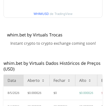
30 dias Baixa / 30 dias
$0.00002450406 /
WHIMUSD
de TradingView
$0.00002557217
Alta
90 dias Baixa / 90 dias
$0.00002450406 /
$0.00002557217
Alta
whim.bet by Virtuals Trocas
Instant crypto to crypto exchange coming soon!
52 Semana Baixa / 52
$0.00002450406 /
$0.00002557217
Semana Alta
Máxima de todos os
$0.00279417
whim.bet by Virtuals Dados Históricos de Preços
tempos
99.10%
(USD)
May 27, 2025 (1 anos atrás)
Data
Aberto
Fechar
Alto
Ba
$0.0000245
Baixa de todos os tempos
2.12%
Aug 7, 2026 (1 dias atrás)
8/5/2026
$0.000026
$0
$0.000026
$0.