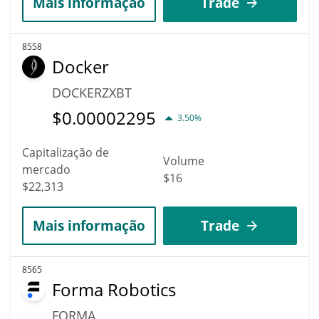
Mais informação
Trade
8558
Docker
DOCKERZXBT
$
0.00002295
3.50%
Capitalização de
Volume
mercado
$16
$22,313
Mais informação
Trade
8565
Forma Robotics
FORMA