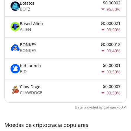
$0.00002
Botatoz
BOTZ
95.00%
$0.000021
Based Alien
ALIEN
93.90%
$0.000012
BONKEY
BONKEY
93.40%
$0.00001
bid.launch
BID
93.30%
$0.00003
Claw Doge
CLAWDOGE
93.30%
Data provided by
Coingecko
API
Moedas de criptocracia populares