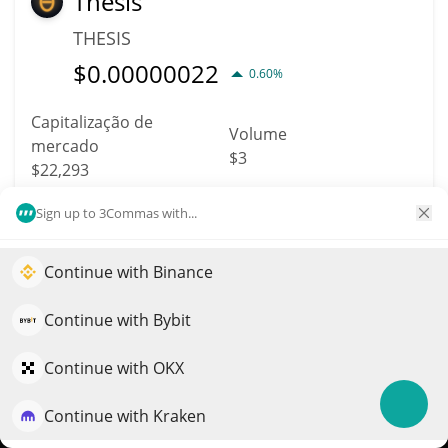
Thesis
THESIS
$
0.00000022
0.60%
Capitalização de
Volume
mercado
$3
$22,293
Sign up to 3Commas with...
Mais informação
Trade
Continue with Binance
Impulsione o crescimento do seu portfólio com IA
8572
Checkr
QuantPilot é uma plataforma completa de estratégias onde
Continue with Bybit
agentes autônomos criam, fazem backtest e otimizam suas
$CHECKR
estratégias e conduzem pesquisas de mercado
Continue with OKX
$
0.00000065
1.20%
Continue with Kraken
Experimente grátis
Capitalização de
Volume