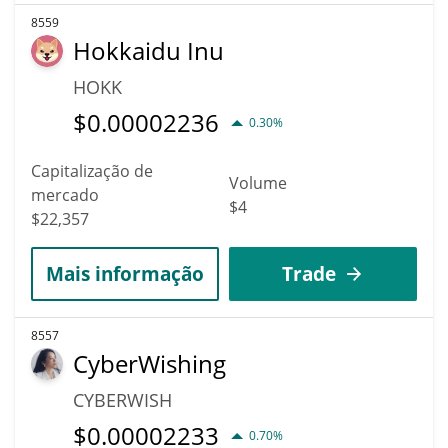
8559
Hokkaidu Inu
HOKK
$
0.00002236
0.30%
Capitalização de
Volume
mercado
$4
$22,357
Mais informação
Trade
8557
CyberWishing
CYBERWISH
$
0.00002233
0.70%