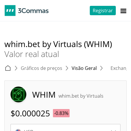
Registrar
whim.bet by Virtuals (WHIM)
Valor real atual
Gráficos de preços
Visão Geral
Exchang
WHIM
whim.bet by Virtuals
$
0.000025
-0.83%