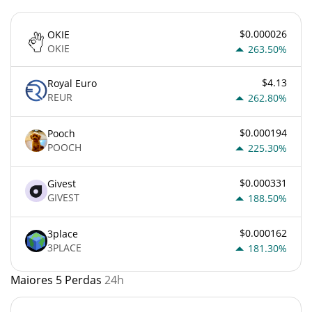
$0.000026
OKIE
OKIE
263.50%
$4.13
Royal Euro
REUR
262.80%
$0.000194
Pooch
POOCH
225.30%
$0.000331
Givest
GIVEST
188.50%
$0.000162
3place
3PLACE
181.30%
Maiores 5 Perdas
24h