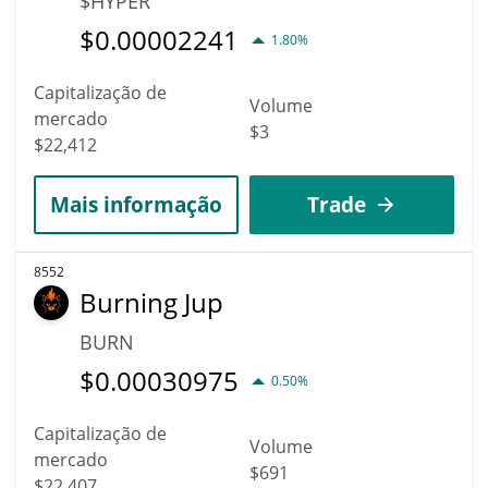
$HYPER
$
0.00002241
1.80%
Capitalização de
Volume
mercado
$3
$22,412
Mais informação
Trade
8552
Burning Jup
BURN
$
0.00030975
0.50%
Capitalização de
Volume
mercado
$691
$22,407