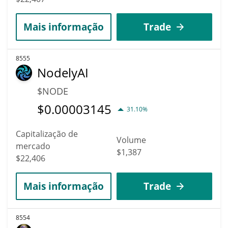
Mais informação
Trade
8555
NodelyAI
$NODE
$
0.00003145
31.10%
Capitalização de
Volume
mercado
$1,387
$22,406
Mais informação
Trade
8554