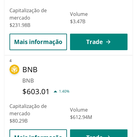
Capitalização de
Volume
mercado
$3.47B
$231.98B
Mais informação
Trade
4
BNB
BNB
$
603.01
1.40%
Capitalização de
Volume
mercado
$612.94M
$80.29B