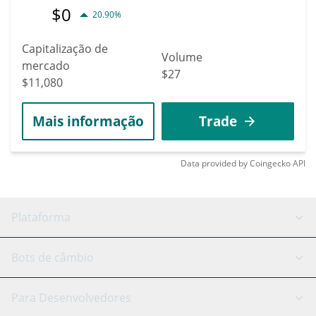
$
0
20.90%
Capitalização de
Volume
mercado
$27
$11,080
Mais informação
Trade
Data provided by
Coingecko
API
Plataforma
Bot GRID
Status do sistema
Bots de câmbio
Bots DCA
Backtesting
Binance
BitMEX
Para Desenvolvedores