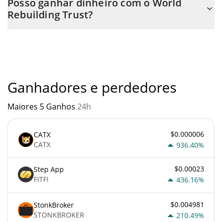
Posso ganhar dinheiro com o World
ou via transferência p2p. E a melhor maneira de trocar World
Rebuilding Trust?
Rebuilding Trust é através de um bot de 3commas.
Você não deve esperar ficar rico com World Rebuilding Trust ou
com qualquer outra nova tecnologia. É sempre importante estar
atento quando algo soa muito bom para ser verdade ou vai
contra os princípios econômicos básicos.
Ganhadores e perdedores
Maiores 5 Ganhos
24h
$0.000006
CATX
CATX
936.40%
$0.00023
Step App
FITFI
436.16%
$0.004981
StonkBroker
STONKBROKER
210.49%