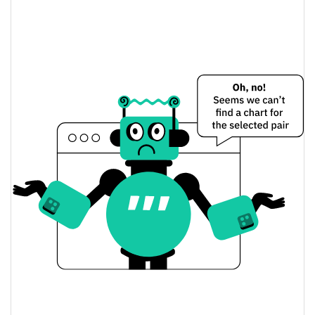
Totalmente diluído
0.01%
Limite de mercado
World Rebuilding Trust Preço Ontem
$0.000011085206 /
Baixa / Alta de ontem
$0.000011085742
Abertura / Fecho de
$0.000011085206 /
$0.000011085742
Ontem
0.05%
A mudança de ontem
$1.2894328
Volume de ontem
Histórico do preço do World Rebuilding Trust
$0.000011082186 /
7 dias Baixa / 7 dias Alta
$0.000011480059