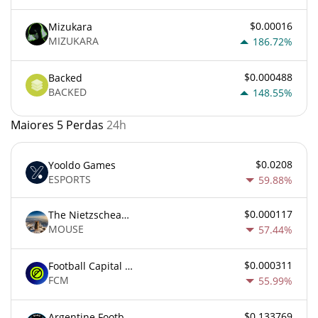
$0.00016
Mizukara
MIZUKARA
186.72%
$0.000488
Backed
BACKED
148.55%
Maiores 5 Perdas
24h
$0.0208
Yooldo Games
ESPORTS
59.88%
$0.000117
The Nietzschean Mouse
MOUSE
57.44%
$0.000311
Football Capital Markets
FCM
55.99%
$0.133769
Argentine Football Association Fan Token