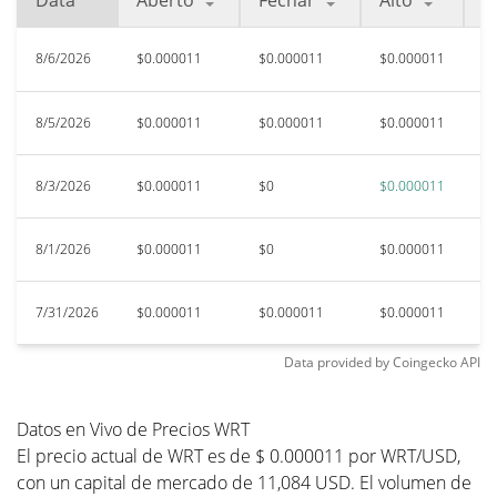
Data
Aberto
Fechar
Alto
B
8/6/2026
$0.000011
$0.000011
$0.000011
$
8/5/2026
$0.000011
$0.000011
$0.000011
$
8/3/2026
$0.000011
$0
$0.000011
$
8/1/2026
$0.000011
$0
$0.000011
$
7/31/2026
$0.000011
$0.000011
$0.000011
$
Data provided by
Coingecko
API
Datos en Vivo de Precios WRT
El precio actual de WRT es de $ 0.000011 por WRT/USD,
con un capital de mercado de 11,084 USD. El volumen de