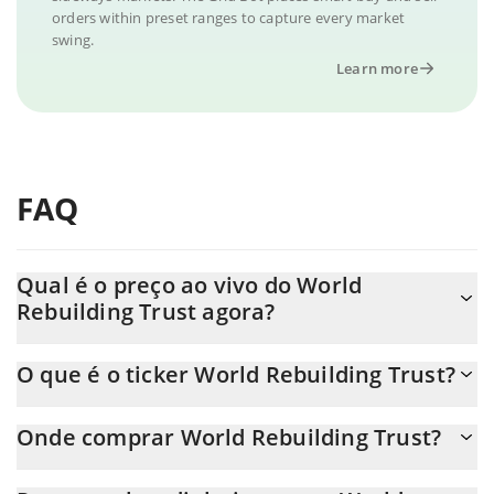
orders within preset ranges to capture every market
swing.
Learn more
FAQ
Qual é o preço ao vivo do World
Rebuilding Trust agora?
O preço real do World Rebuilding Trust ao USD agora é de $
O que é o ticker World Rebuilding Trust?
0.000011.
O World Rebuilding Trust ticker é WRT
Onde comprar World Rebuilding Trust?
Você pode comprar World Rebuilding Trust em qualquer troca