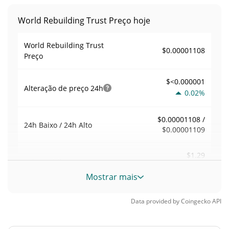
World Rebuilding Trust Preço hoje
World Rebuilding Trust
$0.00001108
Preço
$<0.000001
Alteração de preço
24h
0.02%
$0.00001108 /
24h Baixo / 24h Alto
$0.00001109
$1.29
Volume
24h
0.00%
Mostrar mais
Volume / Limite de
0.00011638251
Data provided by
Coingecko
API
mercado