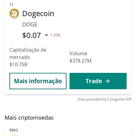
11
Dogecoin
DOGE
$
0.07
1.20%
Capitalização de
Volume
mercado
$378.27M
$10.75B
Mais informação
Trade
Data provided by
Coingecko
API
Mais criptomoedas
9963