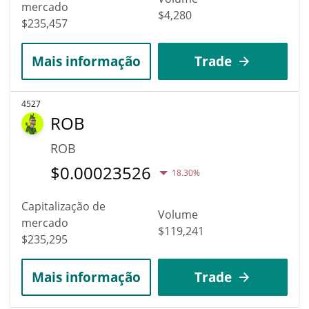
mercado
$4,280
$235,457
Mais informação
Trade
4527
ROB
ROB
$
0.00023526
18.30%
Capitalização de
Volume
mercado
$119,241
$235,295
Mais informação
Trade