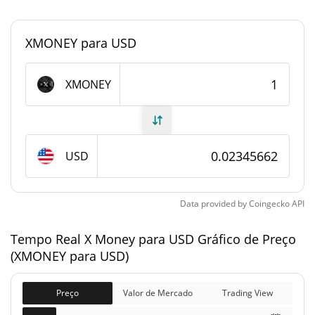
0.000010296887%
Dominio de mercado
XMONEY para USD
#4514
Posição de mercado
Fornecimento de X Money
XMONEY
Fornecimento em
10,000,000 XMONEY
circulação
USD
10,000,000 XMONEY
Fornecimento total
10,000,000 XMONEY
Fornecimento máximo
Data provided by
Coingecko
API
Tempo Real X Money para USD Gráfico de Preço
X Money Capitalização de mercado
(XMONEY para USD)
$234,557
Capitalização de
3.72%
mercado
Preço
Valor de Mercado
Trading View