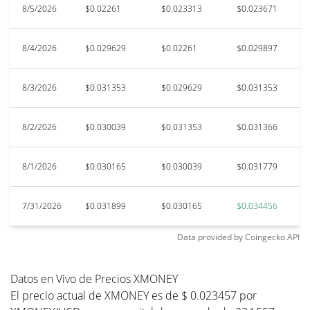
8/5/2026
$0.02261
$0.023313
$0.023671
$
8/4/2026
$0.029629
$0.02261
$0.029897
$
8/3/2026
$0.031353
$0.029629
$0.031353
$
8/2/2026
$0.030039
$0.031353
$0.031366
$
8/1/2026
$0.030165
$0.030039
$0.031779
$
7/31/2026
$0.031899
$0.030165
$0.034456
$
Data provided by
Coingecko
API
Datos en Vivo de Precios XMONEY
El precio actual de XMONEY es de $ 0.023457 por