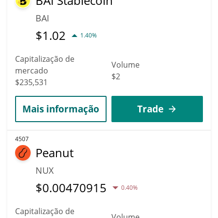
BAI Stablecoin
BAI
$
1.02
1.40%
Capitalização de
Volume
mercado
$2
$235,531
Mais informação
Trade
4507
Peanut
NUX
$
0.00470915
0.40%
Capitalização de
Volume