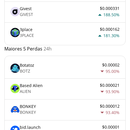
$0.000331
Givest
GIVEST
188.50%
$0.000162
3place
3PLACE
181.30%
Maiores 5 Perdas
24h
$0.00002
Botatoz
BOTZ
95.00%
$0.000021
Based Alien
ALIEN
93.90%
$0.000012
BONKEY
BONKEY
93.40%
$0.00001
bid.launch