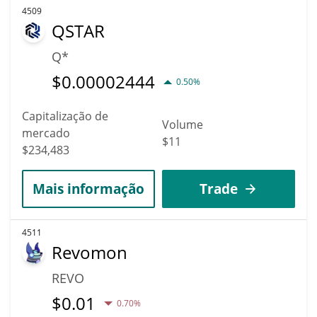
4509
QSTAR
Q*
$
0.00002444
0.50%
Capitalização de
Volume
mercado
$11
$234,483
Mais informação
Trade
4511
Revomon
REVO
$
0.01
0.70%