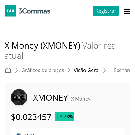
Registrar
X Money (XMONEY)
Valor real
atual
Gráficos de preços
Visão Geral
Exchang
XMONEY
X Money
$
0.023457
+ 3.73%