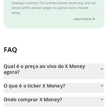
sideways markets. The Grid Bot places smart buy and sell
orders within preset ranges to capture every market
swing.
Learn more
FAQ
Qual é o preço ao vivo do X Money
agora?
O preço real do X Money ao USD agora é de $ 0.023457.
O que é o ticker X Money?
O X Money ticker é XMONEY
Onde comprar X Money?