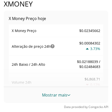
XMONEY
X Money Preço hoje
$0.02345662
X Money Preço
$0.00084302
Alteração de preço
24h
3.73%
$0.02188039 /
24h Baixo / 24h Alto
$0.02484683
$6,868.71
Volume
24h
0.12%
Mostrar mais
Volume / Limite de
0.029283756
mercado
Data provided by
Coingecko
API