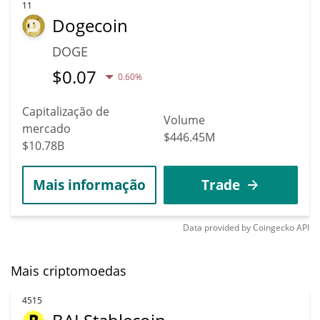
11
Dogecoin
DOGE
$
0.07
0.60%
Capitalização de
Volume
mercado
$446.45M
$10.78B
Mais informação
Trade
Data provided by
Coingecko
API
Mais criptomoedas
4515