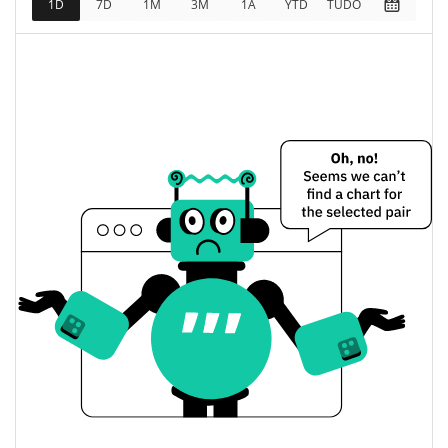
1D
7D
1M
3M
1A
YTD
TUDO
$234,557
Totalmente diluído
1.57%
Limite de mercado
X Money Preço Ontem
$0.023816669 /
Baixa / Alta de ontem
$0.023844464
Abertura / Fecho de
$0.023816669 /
$0.023844464
Ontem
1.57%
A mudança de ontem
$4,004.7539
Volume de ontem
Histórico do preço do X Money
$0.02194586 /
7 dias Baixa / 7 dias Alta