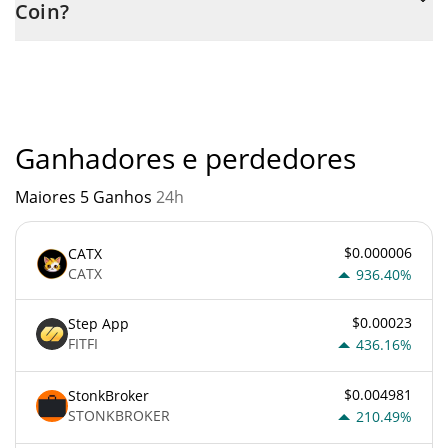
Coin?
através de um bot de 3commas.
Você não deve esperar ficar rico com ZARO Coin ou com
qualquer outra nova tecnologia. É sempre importante estar
atento quando algo soa muito bom para ser verdade ou vai
contra os princípios econômicos básicos.
Ganhadores e perdedores
Maiores 5 Ganhos
24h
$0.000006
CATX
CATX
936.40%
$0.00023
Step App
FITFI
436.16%
$0.004981
StonkBroker
STONKBROKER
210.49%