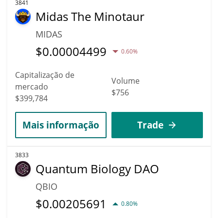
3841
Midas The Minotaur
MIDAS
$
0.00004499
0.60%
Capitalização de
Volume
mercado
$756
$399,784
Mais informação
Trade
3833
Quantum Biology DAO
QBIO
$
0.00205691
0.80%