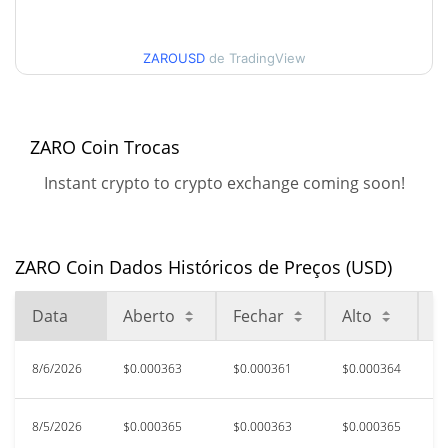
30 dias Baixa / 30 dias
$0.00036093085 /
$0.00036397659
Alta
ZAROUSD
de TradingView
90 dias Baixa / 90 dias
$0.00036093085 /
$0.00036566318
Alta
ZARO Coin Trocas
52 Semana Baixa / 52
$0.00036077647 /
Instant crypto to crypto exchange coming soon!
$0.00037193129
Semana Alta
Máxima de todos os
$0.00162395
tempos
77.76%
ZARO Coin Dados Históricos de Preços (USD)
Oct 31, 2025 (9 meses atrás)
Data
Aberto
Fechar
Alto
B
$0.00002301
Baixa de todos os tempos
1469.29%
Dec 11, 2025 (7 meses atrás)
8/6/2026
$0.000363
$0.000361
$0.000364
$
8/5/2026
$0.000365
$0.000363
$0.000365
$