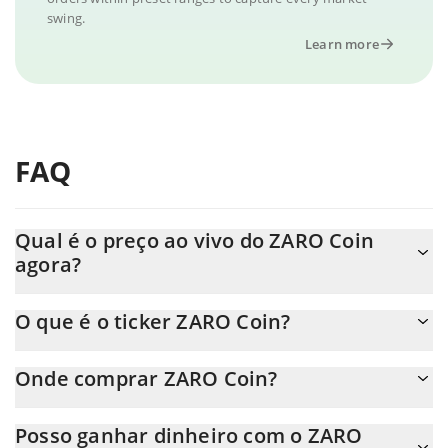
swing.
Learn more
FAQ
Qual é o preço ao vivo do ZARO Coin
agora?
O preço real do ZARO Coin ao USD agora é de $ 0.000361.
O que é o ticker ZARO Coin?
O ZARO Coin ticker é ZARO
Onde comprar ZARO Coin?
Você pode comprar ZARO Coin em qualquer troca ou via
Posso ganhar dinheiro com o ZARO
transferência p2p. E a melhor maneira de trocar ZARO Coin é