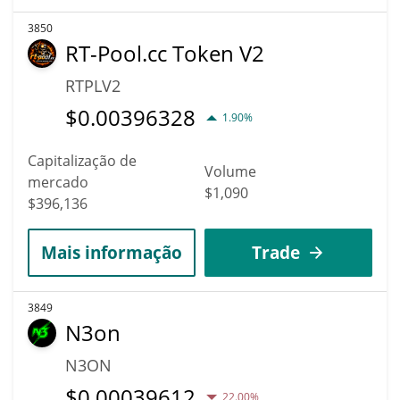
3850
RT-Pool.cc Token V2
RTPLV2
$
0.00396328
1.90%
Capitalização de
Volume
mercado
$1,090
$396,136
Mais informação
Trade
3849
N3on
N3ON
$
0.00039612
22.00%