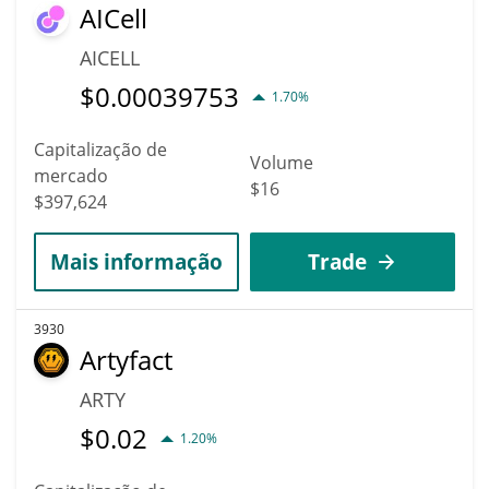
AICell
AICELL
$
0.00039753
1.70%
Capitalização de
Volume
mercado
$16
$397,624
Mais informação
Trade
3930
Artyfact
ARTY
$
0.02
1.20%