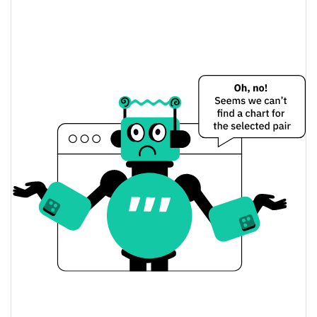
0.09%
Limite de mercado
ZARO Coin Preço Ontem
$0.00036139975 /
Baixa / Alta de ontem
$0.00036151126
Abertura / Fecho de
$0.00036139975 /
$0.00036151126
Ontem
0.09%
A mudança de ontem
$43.886408
Volume de ontem
Histórico do preço do ZARO Coin
$0.00036077647 /
7 dias Baixa / 7 dias Alta
$0.00037193129