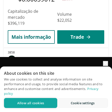
Capitalização de
Volume
mercado
$22,052
$396,119
Mais informação
Trade
3858
The White Bull
LEVI
Impulsione o crescimento do seu portfólio com IA
About cookies on this site
$
0.00039753
9.20%
QuantPilot é uma plataforma completa de estratégias onde
We use cookies to collect and analyse information on site
performance and usage, to provide social media features and to
agentes autônomos criam, fazem backtest e otimizam suas
enhance and customise content and advertisements.
Privacy
Capitalização de
estratégias e conduzem pesquisas de mercado
Volume
policy
mercado
$133,876
$396,059
Allow all cookies
Cookie settings
Experimente grátis