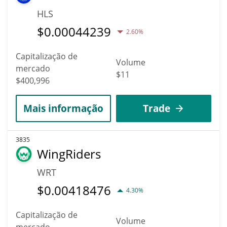
HLS
$
0.00044239
2.60%
Capitalização de
Volume
mercado
$11
$400,996
Mais informação
Trade
3835
WingRiders
WRT
$
0.00418476
4.30%
Capitalização de
Volume
mercado