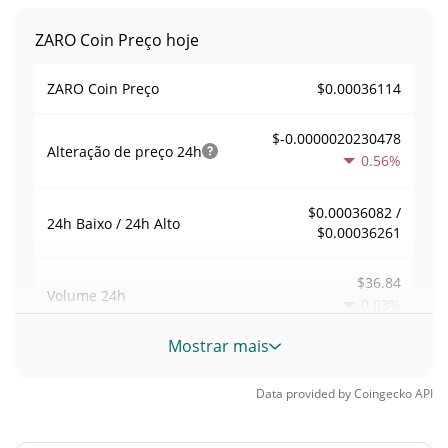
ZARO Coin Preço hoje
$0.00036114
ZARO Coin Preço
$-0.0000020230478
Alteração de preço
24h
0.56%
$0.00036082 /
24h Baixo / 24h Alto
$0.00036261
$36.84
Volume
24h
0.03%
Mostrar mais
Volume / Limite de
0.00010201256
mercado
Data provided by
Coingecko
API
0.00001589426%
Dominio de mercado