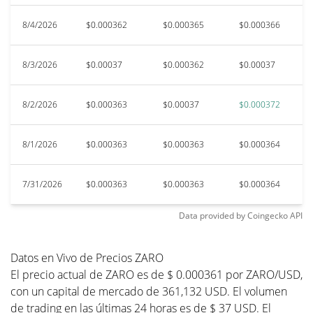
8/4/2026
$0.000362
$0.000365
$0.000366
$
8/3/2026
$0.00037
$0.000362
$0.00037
$
8/2/2026
$0.000363
$0.00037
$0.000372
$
8/1/2026
$0.000363
$0.000363
$0.000364
$
7/31/2026
$0.000363
$0.000363
$0.000364
$
Data provided by
Coingecko
API
Datos en Vivo de Precios ZARO
El precio actual de ZARO es de $ 0.000361 por ZARO/USD,
con un capital de mercado de 361,132 USD. El volumen
de trading en las últimas 24 horas es de $ 37 USD. El