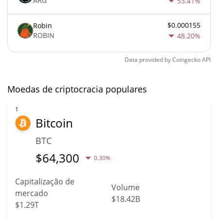
ARG
53.41%
$0.000155
Robin
ROBIN
48.20%
Data provided by
Coingecko
API
Moedas de criptocracia populares
1
Bitcoin
BTC
$
64,300
0.30%
Capitalização de
Volume
mercado
$18.42B
$1.29T