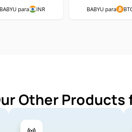
BABYU para
INR
BABYU para
BT
Our Other Products 