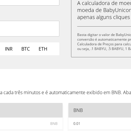
A calculadora de mo
moeda de BabyUnicor
apenas alguns cliques
Basta digitar o valor de BabyUni
conversão é automaticamente p
Calculadora de Preços para cal
INR
BTC
ETH
ou seja, .1 BABYU, .5 BABYU, 1
a cada três minutos e é automaticamente exibido em BNB. Aba
BNB
BNB
0.01