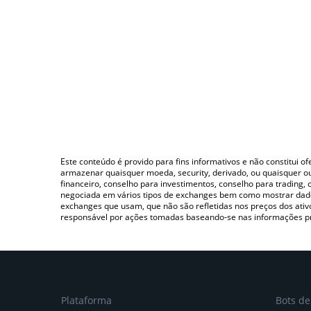
Este conteúdo é provido para fins informativos e não constitui 
armazenar quaisquer moeda, security, derivado, ou quaisquer o
financeiro, conselho para investimentos, conselho para trading
negociada em vários tipos de exchanges bem como mostrar dado
exchanges que usam, que não são refletidas nos preços dos ati
responsável por ações tomadas baseando-se nas informações p
Plataforma
Bots d