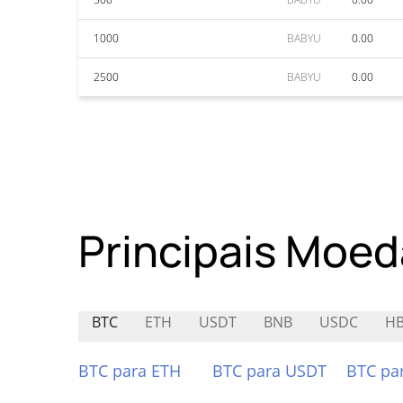
1000
BABYU
0.00
2500
BABYU
0.00
Principais Moed
BTC
ETH
USDT
BNB
USDC
HB
BTC para ETH
BTC para USDT
BTC pa