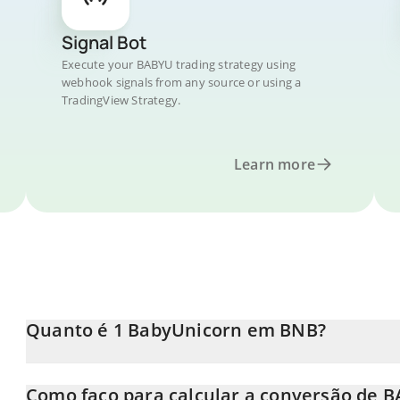
Signal Bot
Execute your BABYU trading strategy using
webhook signals from any source or using a
TradingView Strategy.
Learn more
Quanto é 1 BabyUnicorn em BNB?
O preço do BabyUnicorn em BNB está em constante mudança.
Como faço para calcular a conversão de 