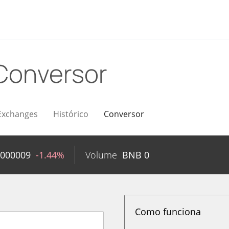
Conversor
Exchanges
Histórico
Conversor
0000009
-1.44%
Volume
BNB
0
Como funciona