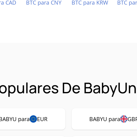
ra CAD
BTC para CNY
BTC para KRW
BTC pa
opulares De BabyUn
BABYU para
EUR
BABYU para
GB