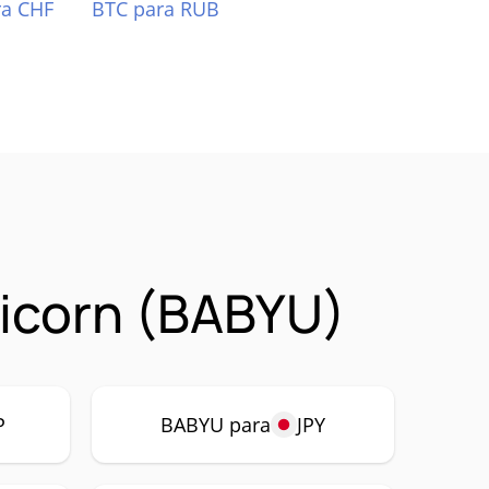
ra CHF
BTC para RUB
icorn (BABYU)
P
BABYU para
JPY