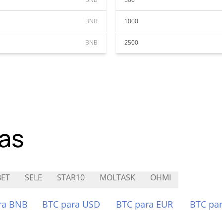
BNB
1000
BNB
2500
as
ET
SELE
STAR10
MOLTASK
OHMI
ra BNB
BTC para USD
BTC para EUR
BTC pa