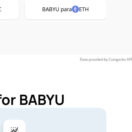
C
BABYU para
ETH
Data provided by
Coingecko
API
for BABYU