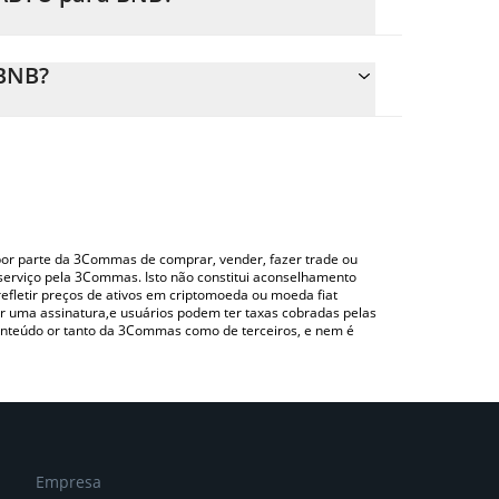
e o preço de conversão do BABYU para BNB
 correspondente e converterá automaticamente o
 BNB?
ndo uma plataforma de troca Crypto Exchange ou
cima para verificar o último preço de BabyUnicorn
o por parte da 3Commas de comprar, vender, fazer trade ou
serviço pela 3Commas. Isto não constitui aconselhamento
efletir preços de ativos em criptomoeda ou moeda fiat
 uma assinatura,e usuários podem ter taxas cobradas pelas
conteúdo or tanto da 3Commas como de terceiros, e nem é
Empresa