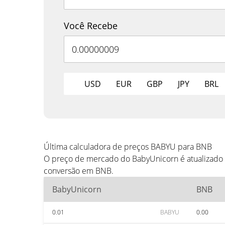
Você Recebe
USD
EUR
GBP
JPY
BRL
Última calculadora de preços BABYU para BNB
O preço de mercado do BabyUnicorn é atualizado 
conversão em BNB.
BabyUnicorn
BNB
0.01
BABYU
0.00