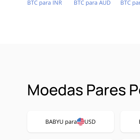
BTC para INR
BTC para AUD
BTC pa
Moedas Pares P
BABYU para
USD