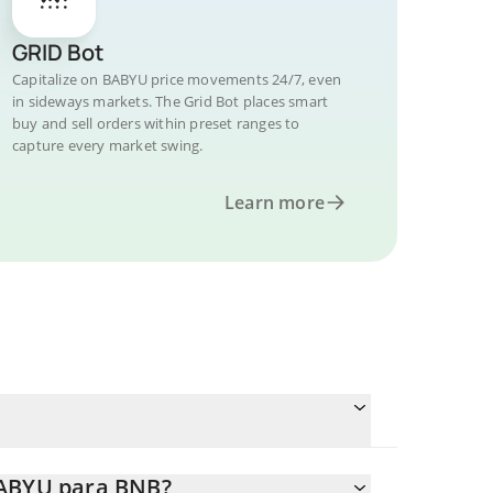
GRID Bot
Capitalize on BABYU price movements 24/7, even
in sideways markets. The Grid Bot places smart
buy and sell orders within preset ranges to
capture every market swing.
Learn more
BABYU para BNB?