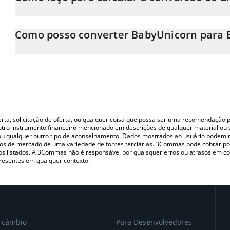
Neste momento, 1 BabyUnicorn equivale a 8.6763e-8 BNB
A Calculadora BabyUnicorn 3Commas permite calcular facilment
simplesmente inserindo a quantidade de BabyUnicorn no campo
Como posso converter BabyUnicorn para
valor em BNB (BNB).
A maneira mais comum de converter o BABYU para BNB é utiliza
Você também pode usar nossa tabela de preços de BabyUnicorn a
P2P (pessoa a pessoa) como LocalBitcoins, etc.
nas principais moedas fiat e criptográficas.
oferta, solicitação de oferta, ou qualquer coisa que possa ser uma recomendaçã
utro instrumento financeiro mencionado em descrições de qualquer material ou 
, ou qualquer outro tipo de aconselhamento. Dados mostrados ao usuário podem r
s de mercado de uma variedade de fontes terciárias. 3Commas pode cobrar por
vos listados. A 3Commas não é responsável por quaisquer erros ou atrasos em 
resentes em qualquer contexto.
e câmbio
Para Desenvolvedores