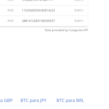
BNB
11525650334.82014223
BABYU
BNB
28814125837.05035557
BABYU
Data provided by
Coingecko
API
ra GBP
BTC para JPY
BTC para BRL