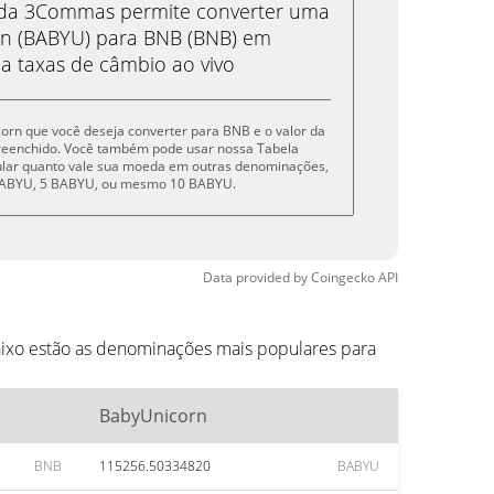
eda 3Commas permite converter uma
n (BABYU) para BNB (BNB) em
 a taxas de câmbio ao vivo
corn que você deseja converter para BNB e o valor da
reenchido. Você também pode usar nossa Tabela
cular quanto vale sua moeda em outras denominações,
 BABYU, 5 BABYU, ou mesmo 10 BABYU.
Data provided by
Coingecko
API
ixo estão as denominações mais populares para
BabyUnicorn
BNB
115256.50334820
BABYU