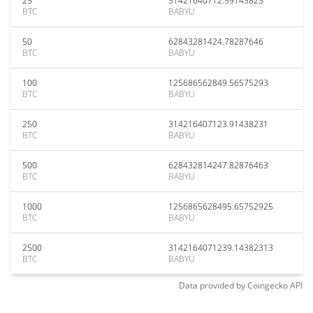
25
31421640712.39143823
BTC
BABYU
50
62843281424.78287646
BTC
BABYU
100
125686562849.56575293
BTC
BABYU
250
314216407123.91438231
BTC
BABYU
500
628432814247.82876463
BTC
BABYU
1000
1256865628495.65752925
BTC
BABYU
2500
3142164071239.14382313
BTC
BABYU
Data provided by
Coingecko
API