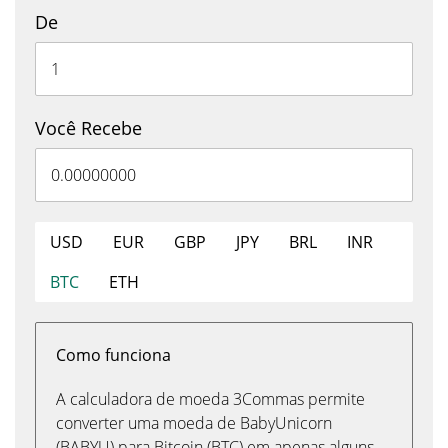
De
Você Recebe
USD
EUR
GBP
JPY
BRL
INR
BTC
ETH
Como funciona
A calculadora de moeda 3Commas permite
converter uma moeda de BabyUnicorn
(BABYU) para Bitcoin (BTC) em apenas alguns