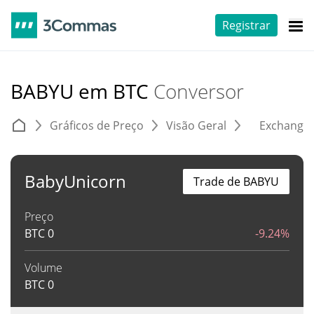
Registrar
BABYU em BTC
Conversor
Gráficos de Preço
Visão Geral
Exchange
BabyUnicorn
Trade de BABYU
Preço
BTC
0
-9.24%
Volume
BTC
0