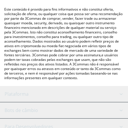
(pessoa a pessoa) como LocalBitcoins, etc.
Você também pode usar nossa tabela de preços de
Este conteúdo é provido para fins informativos e não constitui oferta,
BabyUnicorn acima para verificar o último preço de BabyUnicorn
solicitação de oferta, ou qualquer coisa que possa ser uma recomendação
por parte da 3Commas de comprar, vender, fazer trade ou armazenar
nas principais moedas fiat e criptográficas.
quaisquer moeda, security, derivado, ou quaisquer outro instrumento
financeiro mencionado em descrições de qualquer material ou serviço
pela 3Commas. Isto não constitui aconselhamento financeiro, conselho
para investimentos, conselho para trading, ou qualquer outro tipo de
aconselhamento. Dados mostrados ao usuário podem refletir preços de
ativos em criptomoeda ou moeda fiat negociada em vários tipos de
exchanges bem como mostrar dados de mercado de uma variedade de
fontes terciárias. 3Commas pode cobrar por uma assinatura,e usuários
podem ter taxas cobradas pelas exchanges que usam, que não são
refletidas nos preços dos ativos listados. A 3Commas não é responsável
por quaisquer erros ou atrasos em conteúdo or tanto da 3Commas como
de terceiros, e nem é responsável por ações tomadas baseando-se nas
informações presentes em qualquer contexto.
Plataforma
Bot GRID
Status do sistema
Bots de câmbio
Bots DCA
Backtesting
Binance
BitMEX
Para Desenvolvedores