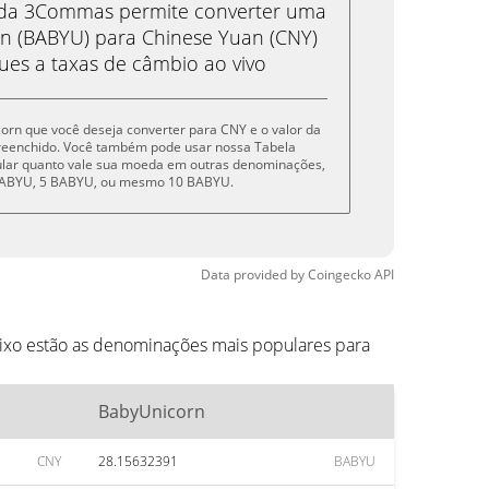
eda 3Commas permite converter uma
 (BABYU) para Chinese Yuan (CNY)
ues a taxas de câmbio ao vivo
corn que você deseja converter para CNY e o valor da
reenchido. Você também pode usar nossa Tabela
cular quanto vale sua moeda em outras denominações,
 BABYU, 5 BABYU, ou mesmo 10 BABYU.
Data provided by
Coingecko
API
ixo estão as denominações mais populares para
BabyUnicorn
CNY
28.15632391
BABYU