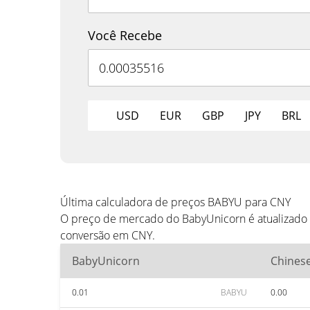
Você Recebe
USD
EUR
GBP
JPY
BRL
Última calculadora de preços BABYU para CNY
O preço de mercado do BabyUnicorn é atualizado 
conversão em CNY.
BabyUnicorn
Chines
0.01
BABYU
0.00