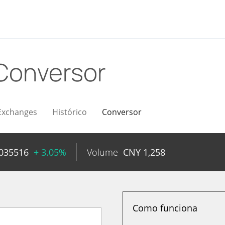
Conversor
Exchanges
Histórico
Conversor
035516
+ 3.05%
Volume
CNY
1,258
Como funciona