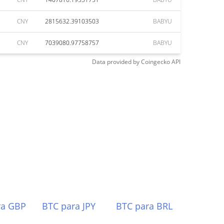
CNY
2815632.39103503
BABYU
CNY
7039080.97758757
BABYU
Data provided by
Coingecko
API
ra GBP
BTC para JPY
BTC para BRL