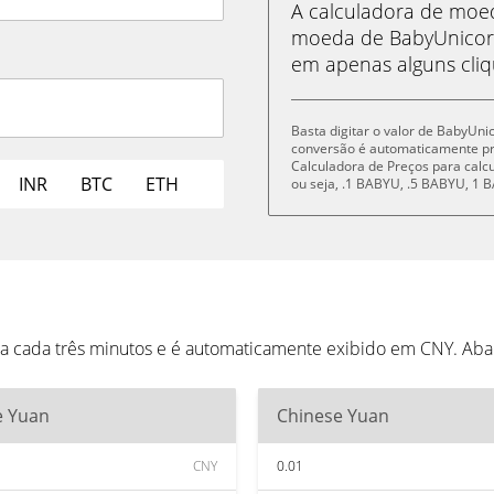
A calculadora de mo
moeda de BabyUnicorn
em apenas alguns cliq
Basta digitar o valor de BabyUni
conversão é automaticamente p
Calculadora de Preços para cal
INR
BTC
ETH
ou seja, .1 BABYU, .5 BABYU, 1
a cada três minutos e é automaticamente exibido em CNY. Aba
e Yuan
Chinese Yuan
CNY
0.01