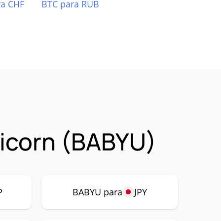
ra CHF
BTC para RUB
icorn (BABYU)
P
BABYU para
JPY