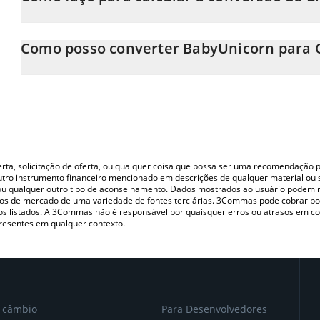
Neste momento, 1 BabyUnicorn equivale a 0.00035516 CNY
A Calculadora BabyUnicorn 3Commas permite calcular facilment
simplesmente inserindo a quantidade de BabyUnicorn no campo
Como posso converter BabyUnicorn para 
valor em Chinese Yuan (CNY).
A maneira mais comum de converter o BABYU para CNY é utiliza
Você também pode usar nossa tabela de preços de BabyUnicorn a
P2P (pessoa a pessoa) como LocalBitcoins, etc.
nas principais moedas fiat e criptográficas.
oferta, solicitação de oferta, ou qualquer coisa que possa ser uma recomendaçã
utro instrumento financeiro mencionado em descrições de qualquer material ou 
, ou qualquer outro tipo de aconselhamento. Dados mostrados ao usuário podem r
s de mercado de uma variedade de fontes terciárias. 3Commas pode cobrar por
vos listados. A 3Commas não é responsável por quaisquer erros ou atrasos em 
resentes em qualquer contexto.
e câmbio
Para Desenvolvedores