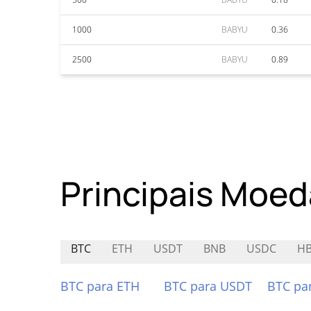
1000
BABYU
0.36
2500
BABYU
0.89
Principais Moed
BTC
ETH
USDT
BNB
USDC
HB
BTC para ETH
BTC para USDT
BTC pa