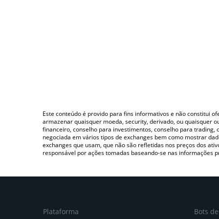
Este conteúdo é provido para fins informativos e não constitui 
armazenar quaisquer moeda, security, derivado, ou quaisquer o
financeiro, conselho para investimentos, conselho para trading
negociada em vários tipos de exchanges bem como mostrar dado
exchanges que usam, que não são refletidas nos preços dos ati
responsável por ações tomadas baseando-se nas informações p
Plataforma
Bots d