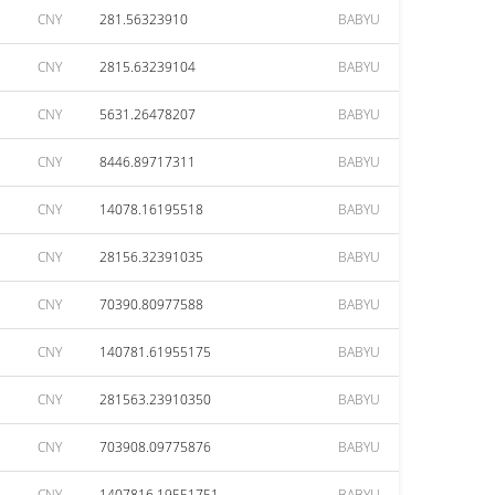
CNY
281.56323910
BABYU
CNY
2815.63239104
BABYU
CNY
5631.26478207
BABYU
CNY
8446.89717311
BABYU
CNY
14078.16195518
BABYU
CNY
28156.32391035
BABYU
CNY
70390.80977588
BABYU
CNY
140781.61955175
BABYU
CNY
281563.23910350
BABYU
CNY
703908.09775876
BABYU
CNY
1407816.19551751
BABYU