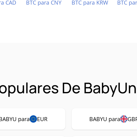
ra CAD
BTC para CNY
BTC para KRW
BTC pa
opulares De BabyUn
BABYU para
EUR
BABYU para
GB