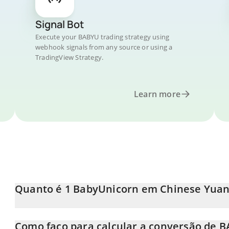
Signal Bot
Execute your BABYU trading strategy using
webhook signals from any source or using a
TradingView Strategy.
Learn more
Quanto é 1 BabyUnicorn em Chinese Yuan
O preço do BabyUnicorn em CNY está em constante mudança.
Como faço para calcular a conversão de 