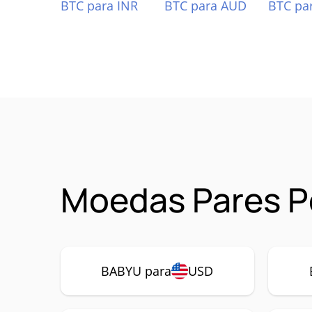
BTC para INR
BTC para AUD
BTC pa
Moedas Pares P
BABYU para
USD