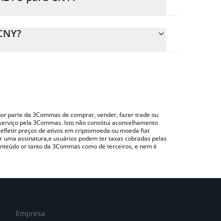
e o preço de conversão do BABYU para CNY
 correspondente e converterá automaticamente o
CNY?
ndo uma plataforma de troca Crypto Exchange ou
cima para verificar o último preço de BabyUnicorn
o por parte da 3Commas de comprar, vender, fazer trade ou
serviço pela 3Commas. Isto não constitui aconselhamento
efletir preços de ativos em criptomoeda ou moeda fiat
 uma assinatura,e usuários podem ter taxas cobradas pelas
conteúdo or tanto da 3Commas como de terceiros, e nem é
Empresa