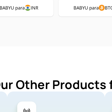
BABYU para
INR
BABYU para
BT
Our Other Products 