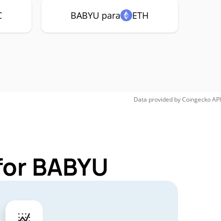
C
BABYU para
ETH
Data provided by
Coingecko
API
for BABYU