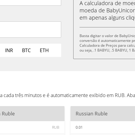
A calculadora de mo
moeda de BabyUnicorn
em apenas alguns cliq
Basta digitar o valor de BabyUni
conversão é automaticamente p
Calculadora de Preços para cal
INR
BTC
ETH
ou seja, .1 BABYU, .5 BABYU, 1
a cada três minutos e é automaticamente exibido em RUB. Aba
n Ruble
Russian Ruble
RUB
0.01