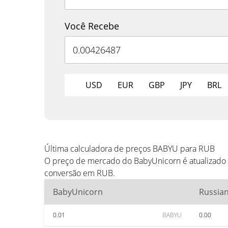
Você Recebe
USD
EUR
GBP
JPY
BRL
Última calculadora de preços BABYU para RUB
O preço de mercado do BabyUnicorn é atualizado 
conversão em RUB.
BabyUnicorn
Russia
0.01
BABYU
0.00