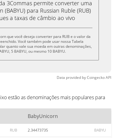
eda 3Commas permite converter uma
 (BABYU) para Russian Ruble (RUB)
ues a taxas de câmbio ao vivo
corn que você deseja converter para RUB e o valor da
reenchido. Você também pode usar nossa Tabela
cular quanto vale sua moeda em outras denominações,
 BABYU, 5 BABYU, ou mesmo 10 BABYU.
Data provided by
Coingecko
API
ixo estão as denominações mais populares para
BabyUnicorn
RUB
2.34473735
BABYU