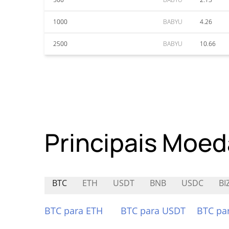
1000
BABYU
4.26
2500
BABYU
10.66
Principais Moed
BTC
ETH
USDT
BNB
USDC
BI
BTC para ETH
BTC para USDT
BTC pa