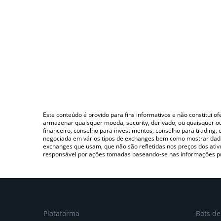
Este conteúdo é provido para fins informativos e não constitui 
armazenar quaisquer moeda, security, derivado, ou quaisquer o
financeiro, conselho para investimentos, conselho para trading
negociada em vários tipos de exchanges bem como mostrar dado
exchanges que usam, que não são refletidas nos preços dos ati
responsável por ações tomadas baseando-se nas informações p
Plataforma
Bots d