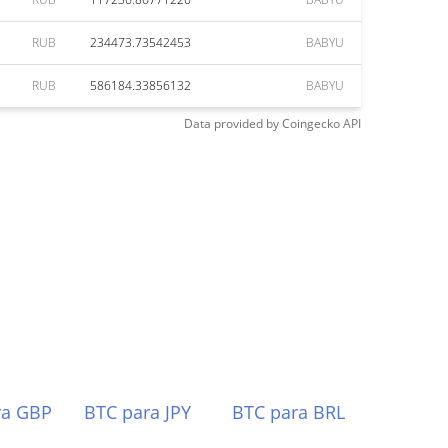
RUB
234473.73542453
BABYU
RUB
586184.33856132
BABYU
Data provided by
Coingecko
API
ra GBP
BTC para JPY
BTC para BRL