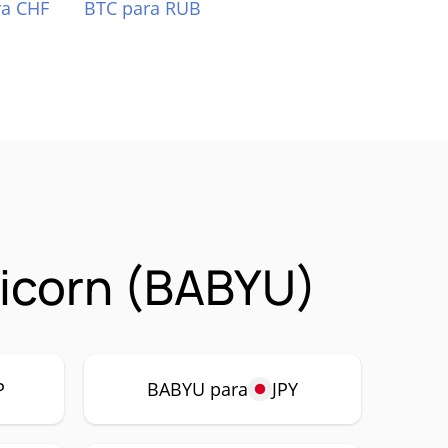
ra CHF
BTC para RUB
icorn (BABYU)
P
BABYU para
JPY