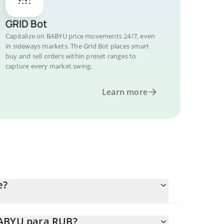
GRID Bot
Capitalize on BABYU price movements 24/7, even
in sideways markets. The Grid Bot places smart
buy and sell orders within preset ranges to
capture every market swing.
Learn more
e?
BABYU para RUB?