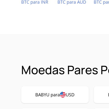
BTC para INR
BTC para AUD
BTC pa
Moedas Pares P
BABYU para
USD