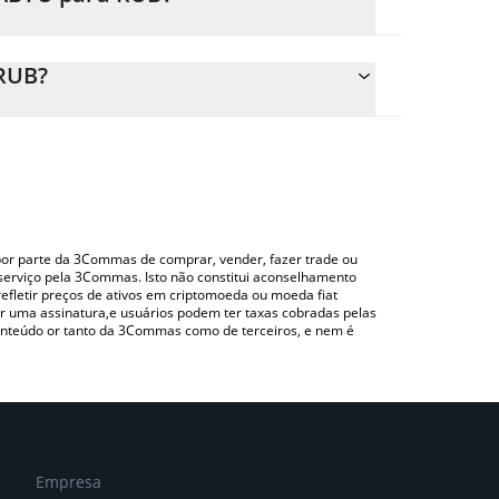
e o preço de conversão do BABYU para RUB
 correspondente e converterá automaticamente o
RUB?
ndo uma plataforma de troca Crypto Exchange ou
cima para verificar o último preço de BabyUnicorn
o por parte da 3Commas de comprar, vender, fazer trade ou
serviço pela 3Commas. Isto não constitui aconselhamento
efletir preços de ativos em criptomoeda ou moeda fiat
 uma assinatura,e usuários podem ter taxas cobradas pelas
conteúdo or tanto da 3Commas como de terceiros, e nem é
Empresa