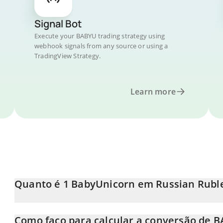
Signal Bot
Execute your BABYU trading strategy using
webhook signals from any source or using a
TradingView Strategy.
Learn more
Quanto é 1 BabyUnicorn em Russian Rubl
O preço do BabyUnicorn em RUB está em constante mudança.
Como faço para calcular a conversão de 