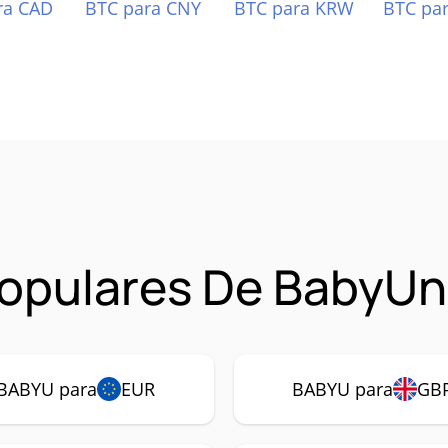
ra CAD
BTC para CNY
BTC para KRW
BTC pa
opulares De BabyUn
BABYU para
EUR
BABYU para
GB