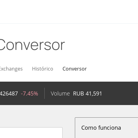
Conversor
Exchanges
Histórico
Conversor
0426487
-7.45%
Volume
RUB
41,591
Como funciona