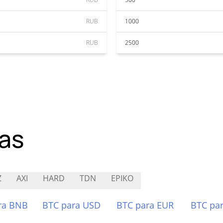
RUB
1000
RUB
2500
as
Z
AXI
HARD
TDN
EPIKO
ra BNB
BTC para USD
BTC para EUR
BTC pa