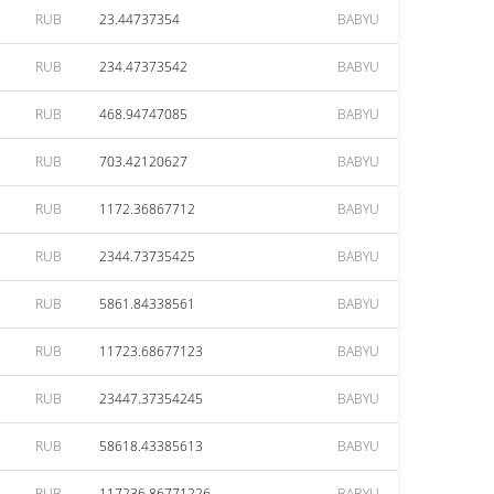
RUB
23.44737354
BABYU
RUB
234.47373542
BABYU
RUB
468.94747085
BABYU
RUB
703.42120627
BABYU
RUB
1172.36867712
BABYU
RUB
2344.73735425
BABYU
RUB
5861.84338561
BABYU
RUB
11723.68677123
BABYU
RUB
23447.37354245
BABYU
RUB
58618.43385613
BABYU
RUB
117236.86771226
BABYU