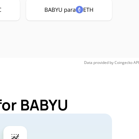
C
BABYU para
ETH
Data provided by
Coingecko
API
for BABYU