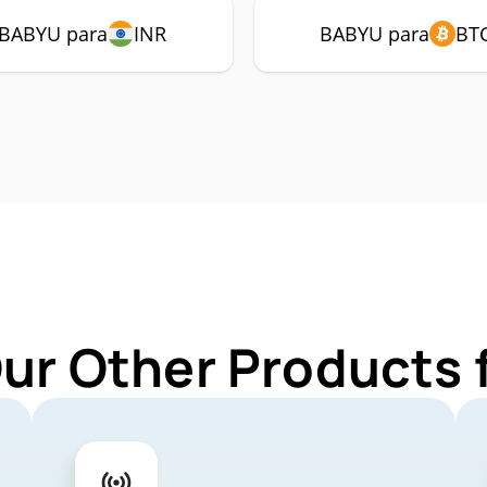
BABYU para
INR
BABYU para
BT
Our Other Products 