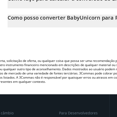
Neste momento, 1 BabyUnicorn equivale a 0.00426487 RUB
A Calculadora BabyUnicorn 3Commas permite calcular facilment
simplesmente inserindo a quantidade de BabyUnicorn no campo
Como posso converter BabyUnicorn para 
valor em Russian Ruble (RUB).
A maneira mais comum de converter o BABYU para RUB é utiliza
Você também pode usar nossa tabela de preços de BabyUnicorn a
P2P (pessoa a pessoa) como LocalBitcoins, etc.
nas principais moedas fiat e criptográficas.
oferta, solicitação de oferta, ou qualquer coisa que possa ser uma recomendaçã
utro instrumento financeiro mencionado em descrições de qualquer material ou 
, ou qualquer outro tipo de aconselhamento. Dados mostrados ao usuário podem r
s de mercado de uma variedade de fontes terciárias. 3Commas pode cobrar por
vos listados. A 3Commas não é responsável por quaisquer erros ou atrasos em 
resentes em qualquer contexto.
e câmbio
Para Desenvolvedores