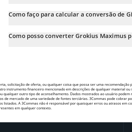
O preço do Grokius Maximus em INR está em constante mudanç
Como faço para calcular a conversão de 
Neste momento, 1 Grokius Maximus equivale a 0.00740002 INR
A Calculadora Grokius Maximus 3Commas permite calcular facil
simplesmente inserindo a quantidade de Grokius Maximus no c
Como posso converter Grokius Maximus p
automaticamente o valor em Indian Rupee (INR).
A maneira mais comum de converter o GROKIUS para INR é utili
Você também pode usar nossa tabela de preços de Grokius Maxim
P2P (pessoa a pessoa) como LocalBitcoins, etc.
Maximus nas principais moedas fiat e criptográficas.
oferta, solicitação de oferta, ou qualquer coisa que possa ser uma recomendaçã
utro instrumento financeiro mencionado em descrições de qualquer material ou 
, ou qualquer outro tipo de aconselhamento. Dados mostrados ao usuário podem r
s de mercado de uma variedade de fontes terciárias. 3Commas pode cobrar por
vos listados. A 3Commas não é responsável por quaisquer erros ou atrasos em 
resentes em qualquer contexto.