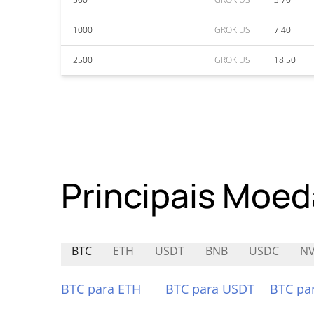
1000
GROKIUS
7.40
2500
GROKIUS
18.50
Principais Moed
BTC
ETH
USDT
BNB
USDC
NV
BTC para ETH
BTC para USDT
BTC pa