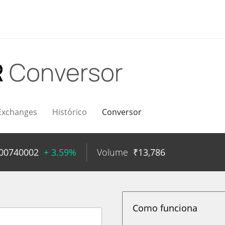
R
Conversor
Exchanges
Histórico
Conversor
.00740002
+ 3.59%
Volume
₹
13,786
Como funciona