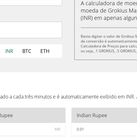
A calculadora de mo
moeda de Grokius Ma
(INR) em apenas algun
Basta digitar o valor de Grokius
da conversão é automaticament
Calculadora de Preços para cal
INR
BTC
ETH
ou seja, .1 GROKIUS, .5 GROKIU
ado a cada três minutos e é automaticamente exibido em INR.
 Rupee
Indian Rupee
INR
0.01