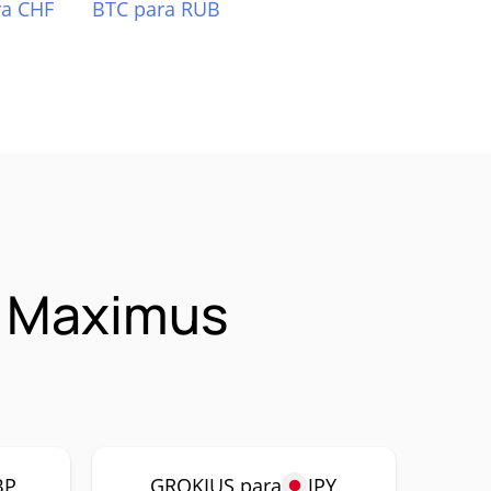
ra CHF
BTC para RUB
s Maximus
BP
GROKIUS para
JPY