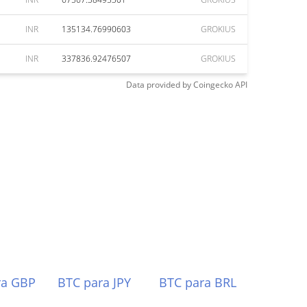
INR
135134.76990603
GROKIUS
INR
337836.92476507
GROKIUS
Data provided by
Coingecko
API
ra GBP
BTC para JPY
BTC para BRL