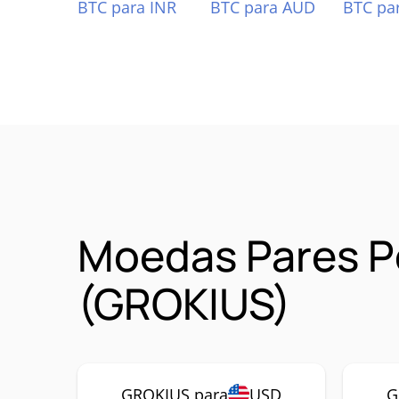
BTC para INR
BTC para AUD
BTC pa
Moedas Pares P
(GROKIUS)
GROKIUS para
USD
G