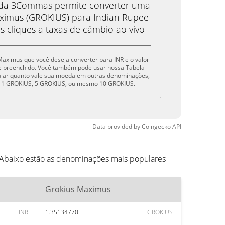
eda 3Commas permite converter uma
ximus (GROKIUS) para Indian Rupee
s cliques a taxas de câmbio ao vivo
 Maximus que você deseja converter para INR e o valor
e preenchido. Você também pode usar nossa Tabela
cular quanto vale sua moeda em outras denominações,
S, 1 GROKIUS, 5 GROKIUS, ou mesmo 10 GROKIUS.
Data provided by
Coingecko
API
 Abaixo estão as denominações mais populares
Grokius Maximus
INR
1.35134770
GROKIUS