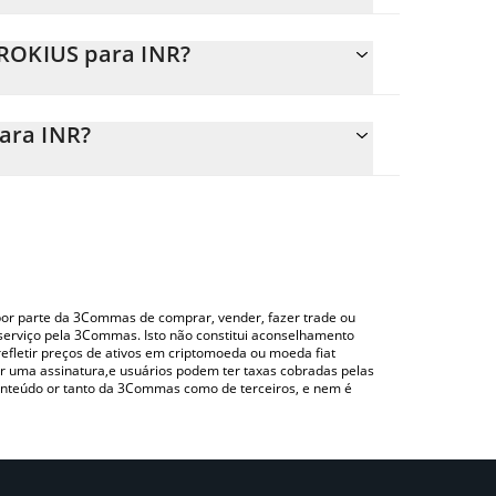
a.
GROKIUS para INR?
mente o preço de conversão do GROKIUS para INR
ampo correspondente e converterá
ara INR?
zando uma plataforma de troca Crypto Exchange ou
us acima para verificar o último preço de Grokius
o por parte da 3Commas de comprar, vender, fazer trade ou
serviço pela 3Commas. Isto não constitui aconselhamento
efletir preços de ativos em criptomoeda ou moeda fiat
 uma assinatura,e usuários podem ter taxas cobradas pelas
conteúdo or tanto da 3Commas como de terceiros, e nem é