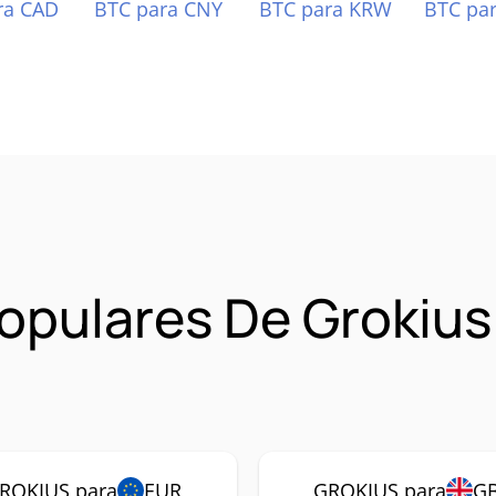
ra CAD
BTC para CNY
BTC para KRW
BTC pa
opulares De Grokiu
ROKIUS para
EUR
GROKIUS para
G