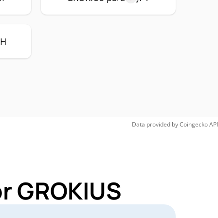
TH
Data provided by
Coingecko
API
for GROKIUS