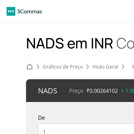
NADS em INR
Co
Gráficos de Preço
Visão Geral
NADS
Preço
₹
0.00264102
+ 1.
De