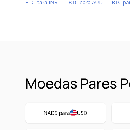
BTC para INR
BTC para AUD
BTC pa
Moedas Pares P
NADS para
USD