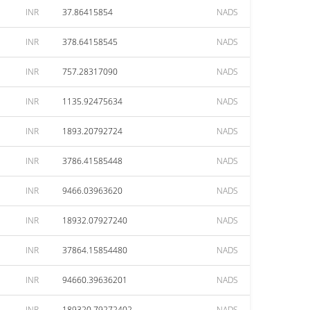
INR
37.86415854
NADS
INR
378.64158545
NADS
INR
757.28317090
NADS
INR
1135.92475634
NADS
INR
1893.20792724
NADS
INR
3786.41585448
NADS
INR
9466.03963620
NADS
INR
18932.07927240
NADS
INR
37864.15854480
NADS
INR
94660.39636201
NADS
INR
189320.79272402
NADS