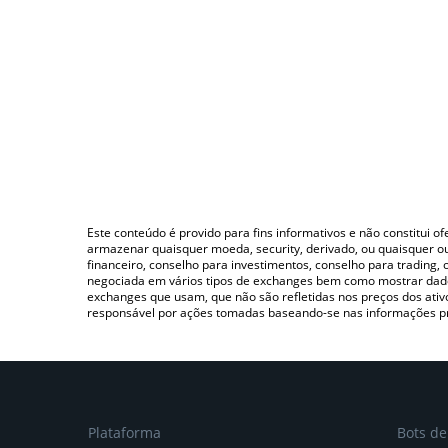
Este conteúdo é provido para fins informativos e não constitui 
armazenar quaisquer moeda, security, derivado, ou quaisquer o
financeiro, conselho para investimentos, conselho para trading
negociada em vários tipos de exchanges bem como mostrar dado
exchanges que usam, que não são refletidas nos preços dos ati
responsável por ações tomadas baseando-se nas informações p
Plataforma
Bots d