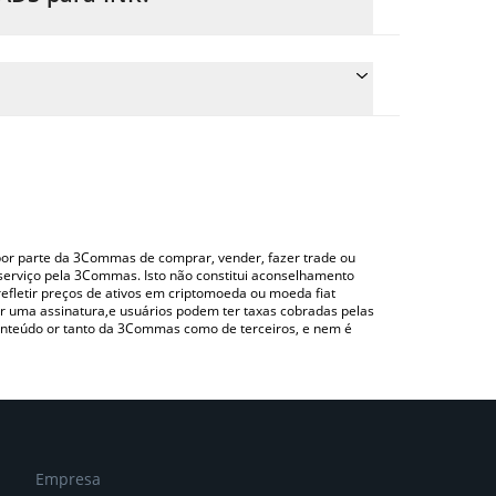
eço de conversão do NADS para INR simplesmente
nverterá automaticamente o valor em Indian Rupee
do uma plataforma de troca Crypto Exchange ou P2P
ra verificar o último preço de NADS nas principais
o por parte da 3Commas de comprar, vender, fazer trade ou
serviço pela 3Commas. Isto não constitui aconselhamento
efletir preços de ativos em criptomoeda ou moeda fiat
 uma assinatura,e usuários podem ter taxas cobradas pelas
conteúdo or tanto da 3Commas como de terceiros, e nem é
Empresa