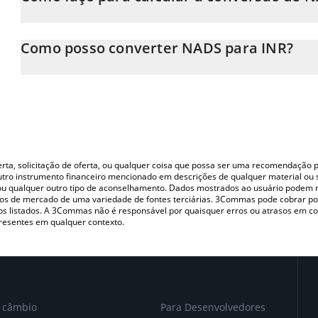
Neste momento, 1 NADS equivale a 0.00264102 INR
A Calculadora NADS 3Commas permite calcular facilmente o pr
inserindo a quantidade de NADS no campo correspondente e co
Como posso converter NADS para INR?
(INR).
A maneira mais comum de converter o NADS para INR é utilizan
Você também pode usar nossa tabela de preços de NADS acima pa
(pessoa a pessoa) como LocalBitcoins, etc.
moedas fiat e criptográficas.
oferta, solicitação de oferta, ou qualquer coisa que possa ser uma recomendaçã
utro instrumento financeiro mencionado em descrições de qualquer material ou 
, ou qualquer outro tipo de aconselhamento. Dados mostrados ao usuário podem r
s de mercado de uma variedade de fontes terciárias. 3Commas pode cobrar por
vos listados. A 3Commas não é responsável por quaisquer erros ou atrasos em 
resentes em qualquer contexto.
e câmbio
Para Desenvolvedores