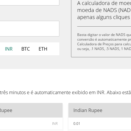
A calculadora de mo
moeda de NADS (NADS)
apenas alguns cliques
Basta digitar o valor de NADS qu
conversão é automaticamente p
Calculadora de Preços para cal
INR
BTC
ETH
ou seja, .1 NADS, .5 NADS, 1 N
três minutos e é automaticamente exibido em INR. Abaixo est
 Rupee
Indian Rupee
INR
0.01