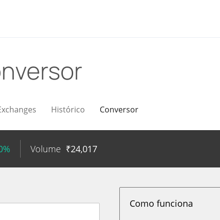
nversor
Exchanges
Histórico
Conversor
00%
Volume
₹
24,017
Como funciona