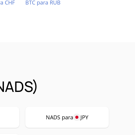
ra CHF
BTC para RUB
(NADS)
P
NADS para
JPY