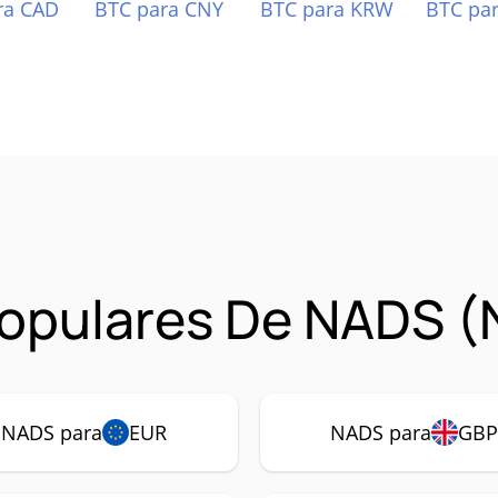
ra CAD
BTC para CNY
BTC para KRW
BTC pa
opulares De NADS 
NADS para
EUR
NADS para
GB