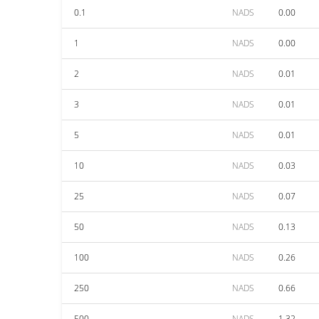
0.1
NADS
0.00
1
NADS
0.00
2
NADS
0.01
3
NADS
0.01
5
NADS
0.01
10
NADS
0.03
25
NADS
0.07
50
NADS
0.13
100
NADS
0.26
250
NADS
0.66
500
NADS
1.32