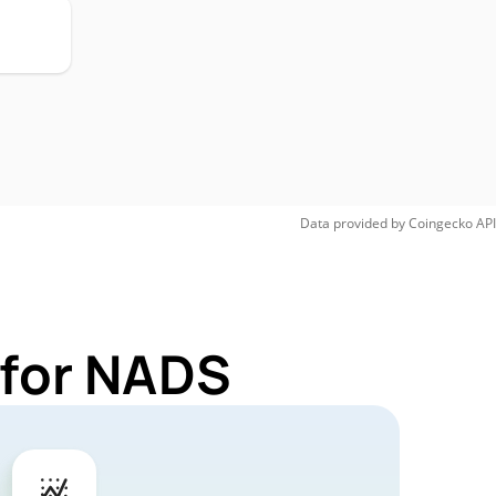
Data provided by
Coingecko
API
 for NADS