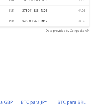
INR
378641.58544805
NADS
INR
946603.96362012
NADS
Data provided by
Coingecko
API
ra GBP
BTC para JPY
BTC para BRL