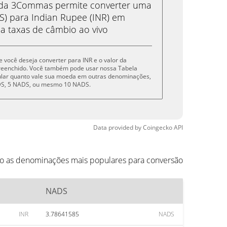
eda 3Commas permite converter uma
 para Indian Rupee (INR) em
 a taxas de câmbio ao vivo
e você deseja converter para INR e o valor da
reenchido. Você também pode usar nossa Tabela
cular quanto vale sua moeda em outras denominações,
ADS, 5 NADS, ou mesmo 10 NADS.
Data provided by
Coingecko
API
ão as denominações mais populares para conversão
NADS
INR
3.78641585
NADS