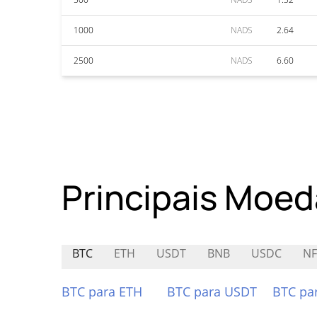
1000
NADS
2.64
2500
NADS
6.60
Principais Moed
BTC
ETH
USDT
BNB
USDC
NF
BTC para ETH
BTC para USDT
BTC pa