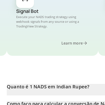
Signal Bot
Execute your NADS trading strategy using
webhook signals from any source or using a
TradingView Strategy.
Learn more
Quanto é 1 NADS em Indian Rupee?
O preço do NADS em INR está em constante mudança.
Como faço para calcular a conversão de 