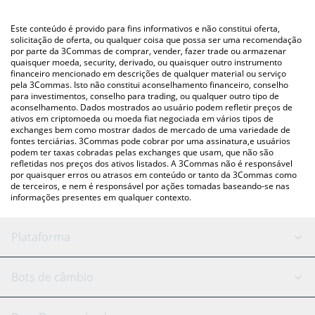
utilizando uma plataforma de troca Crypto Exchange ou P2P
Você também pode usar nossa tabela de preços de Orta Chain
(pessoa a pessoa) como LocalBitcoins, etc.
acima para verificar o último preço de Orta Chain nas principais
Este conteúdo é provido para fins informativos e não constitui oferta,
moedas fiat e criptográficas.
solicitação de oferta, ou qualquer coisa que possa ser uma recomendação
por parte da 3Commas de comprar, vender, fazer trade ou armazenar
quaisquer moeda, security, derivado, ou quaisquer outro instrumento
financeiro mencionado em descrições de qualquer material ou serviço
pela 3Commas. Isto não constitui aconselhamento financeiro, conselho
para investimentos, conselho para trading, ou qualquer outro tipo de
aconselhamento. Dados mostrados ao usuário podem refletir preços de
ativos em criptomoeda ou moeda fiat negociada em vários tipos de
exchanges bem como mostrar dados de mercado de uma variedade de
fontes terciárias. 3Commas pode cobrar por uma assinatura,e usuários
podem ter taxas cobradas pelas exchanges que usam, que não são
refletidas nos preços dos ativos listados. A 3Commas não é responsável
por quaisquer erros ou atrasos em conteúdo or tanto da 3Commas como
de terceiros, e nem é responsável por ações tomadas baseando-se nas
informações presentes em qualquer contexto.
Plataforma
Bot GRID
Status do sistema
Bots de câmbio
Bots DCA
Backtesting