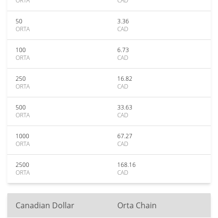
ORTA
CAD
50
3.36
ORTA
CAD
100
6.73
ORTA
CAD
250
16.82
ORTA
CAD
500
33.63
ORTA
CAD
1000
67.27
ORTA
CAD
2500
168.16
ORTA
CAD
Canadian Dollar
Orta Chain