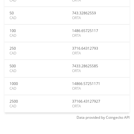
CAD
ORTA
50
743.32862559
CAD
ORTA
100
1486.65725117
CAD
ORTA
250
3716.64312793
CAD
ORTA
500
7433.28625585
CAD
ORTA
1000
14866.57251171
CAD
ORTA
2500
37166.43127927
CAD
ORTA
Data provided by
Coingecko
API