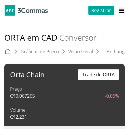
Registrar
ORTA em CAD
Conversor
Gráficos de Preço
Visão Geral
Exchange
Orta Chain
Trade de ORTA
Preço
C$
0.067265
-0.05%
Volume
C$
2,231