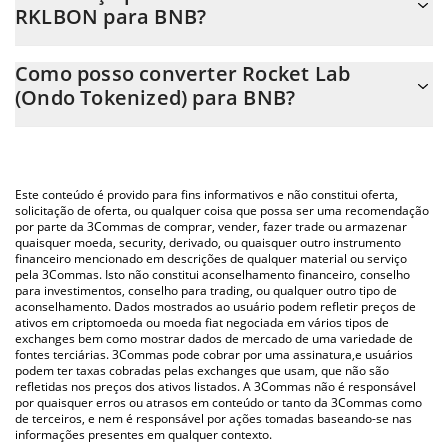
RKLBON para BNB?
Neste momento, 1 Rocket Lab (Ondo Tokenized) equivale a
A Calculadora Rocket Lab (Ondo Tokenized) 3Commas permite
0.12671615 BNB
Como posso converter Rocket Lab
calcular facilmente o preço de conversão do RKLBON para BNB
(Ondo Tokenized) para BNB?
simplesmente inserindo a quantidade de Rocket Lab (Ondo
Tokenized) no campo correspondente e converterá
A maneira mais comum de converter o RKLBON para BNB é
automaticamente o valor em BNB (BNB).
utilizando uma plataforma de troca Crypto Exchange ou P2P
(pessoa a pessoa) como LocalBitcoins, etc.
Você também pode usar nossa tabela de preços de Rocket Lab
Este conteúdo é provido para fins informativos e não constitui oferta,
(Ondo Tokenized) acima para verificar o último preço de Rocket
solicitação de oferta, ou qualquer coisa que possa ser uma recomendação
por parte da 3Commas de comprar, vender, fazer trade ou armazenar
Lab (Ondo Tokenized) nas principais moedas fiat e criptográficas.
quaisquer moeda, security, derivado, ou quaisquer outro instrumento
financeiro mencionado em descrições de qualquer material ou serviço
pela 3Commas. Isto não constitui aconselhamento financeiro, conselho
para investimentos, conselho para trading, ou qualquer outro tipo de
aconselhamento. Dados mostrados ao usuário podem refletir preços de
ativos em criptomoeda ou moeda fiat negociada em vários tipos de
exchanges bem como mostrar dados de mercado de uma variedade de
fontes terciárias. 3Commas pode cobrar por uma assinatura,e usuários
podem ter taxas cobradas pelas exchanges que usam, que não são
refletidas nos preços dos ativos listados. A 3Commas não é responsável
por quaisquer erros ou atrasos em conteúdo or tanto da 3Commas como
de terceiros, e nem é responsável por ações tomadas baseando-se nas
informações presentes em qualquer contexto.