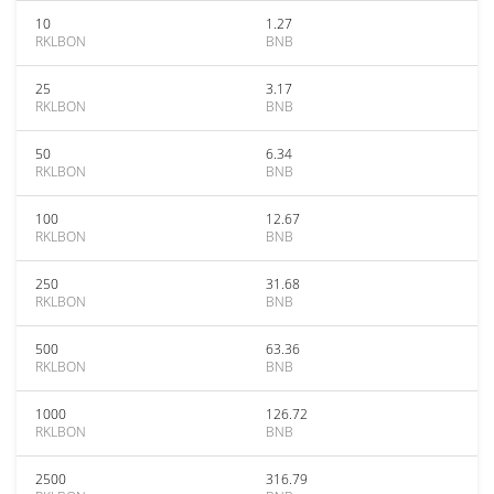
10
1.27
RKLBON
BNB
25
3.17
RKLBON
BNB
50
6.34
RKLBON
BNB
100
12.67
RKLBON
BNB
250
31.68
RKLBON
BNB
500
63.36
RKLBON
BNB
1000
126.72
RKLBON
BNB
2500
316.79