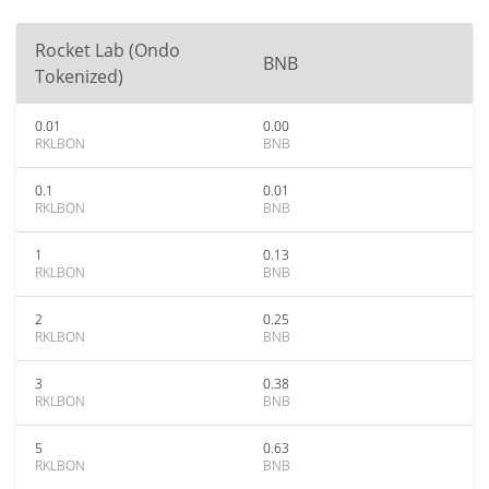
Rocket Lab (Ondo
BNB
Tokenized)
0.01
0.00
RKLBON
BNB
0.1
0.01
RKLBON
BNB
1
0.13
RKLBON
BNB
2
0.25
RKLBON
BNB
3
0.38
RKLBON
BNB
5
0.63
RKLBON
BNB