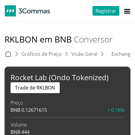
Registrar
RKLBON em BNB
Conversor
Gráficos de Preço
Visão Geral
Exchange
Rocket Lab (Ondo Tokenized)
Trade de RKLBON
Preço
BNB
0.12671615
+ 0.16%
Volume
BNB
444