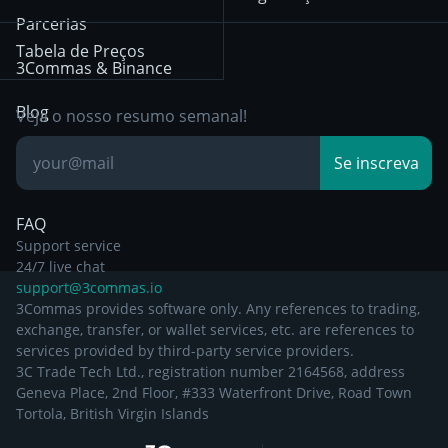
December 29th 2024
Bybit
Position Trading
Parcerias
Tabela de Preços
Other Legal
Day Trading
3Commas & Binance
Documentation
Breakout Trading
Blog
Veja o nosso resumo semanal!
Base de
Se inscreva
Conhecimento
FAQ
Support service
24/7 live chat
support@3commas.io
3Commas provides software only. Any references to trading,
exchange, transfer, or wallet services, etc. are references to
services provided by third-party service providers.
3C Trade Tech Ltd., registration number 2164568, address
Geneva Place, 2nd Floor, #333 Waterfront Drive, Road Town
Tortola, British Virgin Islands