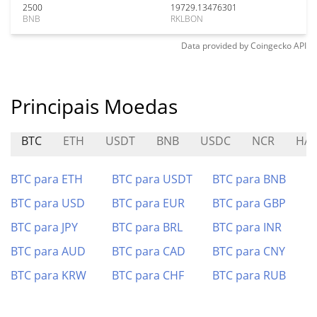
2500
19729.13476301
BNB
RKLBON
Data provided by
Coingecko
API
Principais Moedas
BTC
ETH
USDT
BNB
USDC
NCR
HAS
BTC para ETH
BTC para USDT
BTC para BNB
BTC para USD
BTC para EUR
BTC para GBP
BTC para JPY
BTC para BRL
BTC para INR
BTC para AUD
BTC para CAD
BTC para CNY
BTC para KRW
BTC para CHF
BTC para RUB