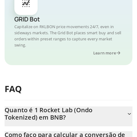
GRID Bot
Capitalize on RKLBON price movements 24/7, even in
sideways markets. The Grid Bot places smart buy and sell
orders within preset ranges to capture every market
swing.
Learn more
FAQ
Quanto é 1 Rocket Lab (Ondo
Tokenized) em BNB?
O preço do Rocket Lab (Ondo Tokenized) em BNB está em
Como faço para calcular a conversão de
constante mudança.