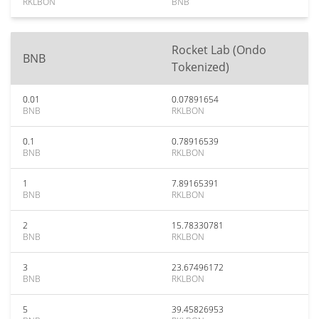
RKLBON
BNB
Rocket Lab (Ondo
BNB
Tokenized)
0.01
0.07891654
BNB
RKLBON
0.1
0.78916539
BNB
RKLBON
1
7.89165391
BNB
RKLBON
2
15.78330781
BNB
RKLBON
3
23.67496172
BNB
RKLBON
5
39.45826953