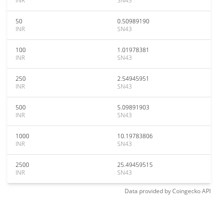
INR
SN43
50
0.50989190
INR
SN43
100
1.01978381
INR
SN43
250
2.54945951
INR
SN43
500
5.09891903
INR
SN43
1000
10.19783806
INR
SN43
2500
25.49459515
INR
SN43
Data provided by
Coingecko
API