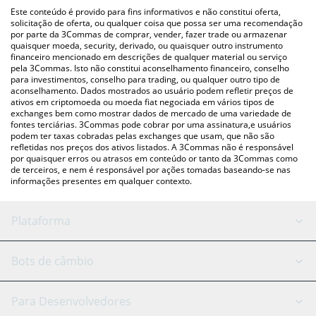
(pessoa a pessoa) como LocalBitcoins, etc.
acima para verificar o último preço de Graphite nas principais
Este conteúdo é provido para fins informativos e não constitui oferta,
moedas fiat e criptográficas.
solicitação de oferta, ou qualquer coisa que possa ser uma recomendação
por parte da 3Commas de comprar, vender, fazer trade ou armazenar
quaisquer moeda, security, derivado, ou quaisquer outro instrumento
financeiro mencionado em descrições de qualquer material ou serviço
pela 3Commas. Isto não constitui aconselhamento financeiro, conselho
para investimentos, conselho para trading, ou qualquer outro tipo de
aconselhamento. Dados mostrados ao usuário podem refletir preços de
ativos em criptomoeda ou moeda fiat negociada em vários tipos de
exchanges bem como mostrar dados de mercado de uma variedade de
fontes terciárias. 3Commas pode cobrar por uma assinatura,e usuários
podem ter taxas cobradas pelas exchanges que usam, que não são
refletidas nos preços dos ativos listados. A 3Commas não é responsável
por quaisquer erros ou atrasos em conteúdo or tanto da 3Commas como
de terceiros, e nem é responsável por ações tomadas baseando-se nas
informações presentes em qualquer contexto.
Plataforma
Bot GRID
Status do sistema
Bots de câmbio
Bots DCA
Backtesting
Binance
BitMEX
Para Desenvolvedores