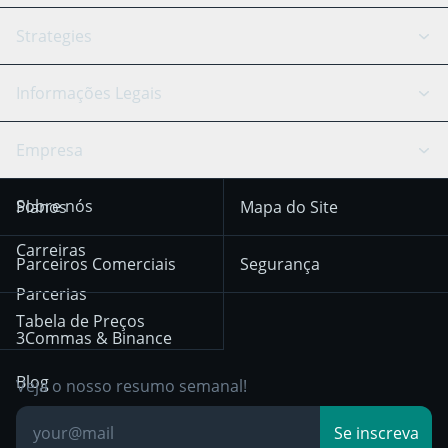
Signal Bot
Assistente de IA
Bitstamp
Kraken
API Reference
Strategies
Câmbio Inteligente
Trading Journal
Bitfinex
Tether
Chat de API
Scalping
Informações Legais
TradingView
Stocks
Coinbase
Ethereum
Swing Trading
Arbitrage Bot
Prediction market
Cookie notice
Empresa
OKX
Dogecoin
Trend Following
Sinais-Cripto
Terms of Use from
KuCoin
Solana
Sobre nós
Planos
Mapa do Site
December 18th 2025
Mean Reversion
Corretoras
HTX
BNB
Trading
Carreiras
Privacy Notice from
Parceiros Comerciais
Segurança
December 29th 2024
Bybit
Position Trading
Parcerias
Tabela de Preços
Other Legal
Day Trading
3Commas & Binance
Documentation
Breakout Trading
Blog
Veja o nosso resumo semanal!
Base de
Se inscreva