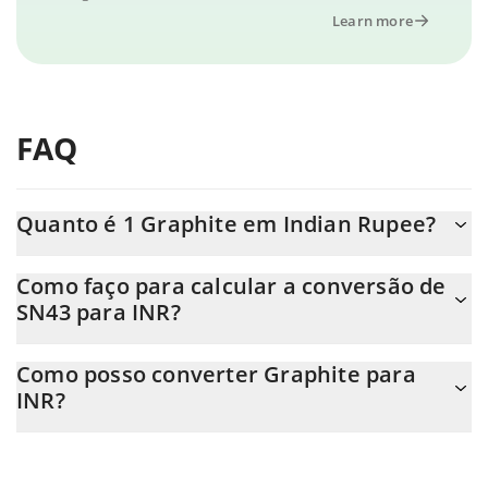
Learn more
FAQ
Quanto é 1 Graphite em Indian Rupee?
O preço do Graphite em INR está em constante mudança.
Como faço para calcular a conversão de
SN43 para INR?
Neste momento, 1 Graphite equivale a 98.06 INR
A Calculadora Graphite 3Commas permite calcular facilmente o
Como posso converter Graphite para
preço de conversão do SN43 para INR simplesmente inserindo a
INR?
quantidade de Graphite no campo correspondente e converterá
automaticamente o valor em Indian Rupee (INR).
A maneira mais comum de converter o SN43 para INR é
utilizando uma plataforma de troca Crypto Exchange ou P2P
Você também pode usar nossa tabela de preços de Graphite