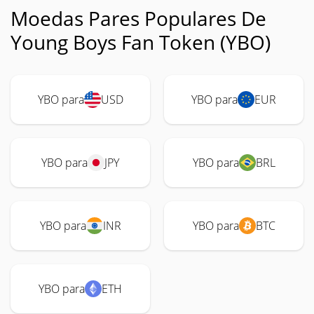
Moedas Pares Populares De
Young Boys Fan Token (YBO)
YBO para
USD
YBO para
EUR
YBO para
JPY
YBO para
BRL
YBO para
INR
YBO para
BTC
YBO para
ETH