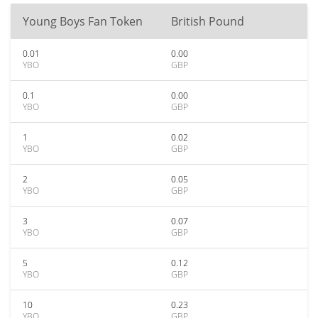
Young Boys Fan Token
British Pound
0.01
0.00
YBO
GBP
0.1
0.00
YBO
GBP
1
0.02
YBO
GBP
2
0.05
YBO
GBP
3
0.07
YBO
GBP
5
0.12
YBO
GBP
10
0.23
YBO
GBP