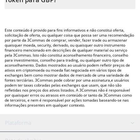
simplesmente inserindo a quantidade de Young Boys Fan Token
no campo correspondente e converterá automaticamente o
A maneira mais comum de converter o YBO para GBP é
valor em British Pound (GBP).
utilizando uma plataforma de troca Crypto Exchange ou P2P
(pessoa a pessoa) como LocalBitcoins, etc.
Você também pode usar nossa tabela de preços de Young Boys
Este conteúdo é provido para fins informativos e não constitui oferta,
Fan Token acima para verificar o último preço de Young Boys Fan
solicitação de oferta, ou qualquer coisa que possa ser uma recomendação
por parte da 3Commas de comprar, vender, fazer trade ou armazenar
Token nas principais moedas fiat e criptográficas.
quaisquer moeda, security, derivado, ou quaisquer outro instrumento
financeiro mencionado em descrições de qualquer material ou serviço
pela 3Commas. Isto não constitui aconselhamento financeiro, conselho
para investimentos, conselho para trading, ou qualquer outro tipo de
aconselhamento. Dados mostrados ao usuário podem refletir preços de
ativos em criptomoeda ou moeda fiat negociada em vários tipos de
exchanges bem como mostrar dados de mercado de uma variedade de
fontes terciárias. 3Commas pode cobrar por uma assinatura,e usuários
podem ter taxas cobradas pelas exchanges que usam, que não são
refletidas nos preços dos ativos listados. A 3Commas não é responsável
por quaisquer erros ou atrasos em conteúdo or tanto da 3Commas como
de terceiros, e nem é responsável por ações tomadas baseando-se nas
informações presentes em qualquer contexto.
Plataforma