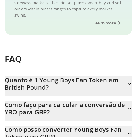
sideways markets. The Grid Bot places smart buy and sell
orders within preset ranges to capture every market
swing.
Learn more
FAQ
Quanto é 1 Young Boys Fan Token em
British Pound?
O preço do Young Boys Fan Token em GBP está em constante
Como faço para calcular a conversão de
mudança.
YBO para GBP?
Neste momento, 1 Young Boys Fan Token equivale a
A Calculadora Young Boys Fan Token 3Commas permite calcular
0.02312185 GBP
Como posso converter Young Boys Fan
facilmente o preço de conversão do YBO para GBP
Token para GBP?