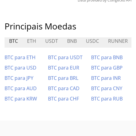
Data provided by
Coingecko
API
Principais Moedas
BTC
ETH
USDT
BNB
USDC
RUNNER
BTC para ETH
BTC para USDT
BTC para BNB
BTC para USD
BTC para EUR
BTC para GBP
BTC para JPY
BTC para BRL
BTC para INR
BTC para AUD
BTC para CAD
BTC para CNY
BTC para KRW
BTC para CHF
BTC para RUB