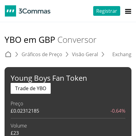
Registrar
YBO em GBP
Conversor
Gráficos de Preço
Visão Geral
Exchange
Young Boys Fan Token
Trade de YBO
Preço
£
0.02312185
-0.64%
Volume
£
23