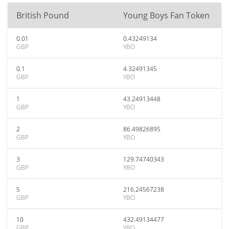
British Pound
Young Boys Fan Token
0.01
0.43249134
GBP
YBO
0.1
4.32491345
GBP
YBO
1
43.24913448
GBP
YBO
2
86.49826895
GBP
YBO
3
129.74740343
GBP
YBO
5
216.24567238
GBP
YBO
10
432.49134477
GBP
YBO