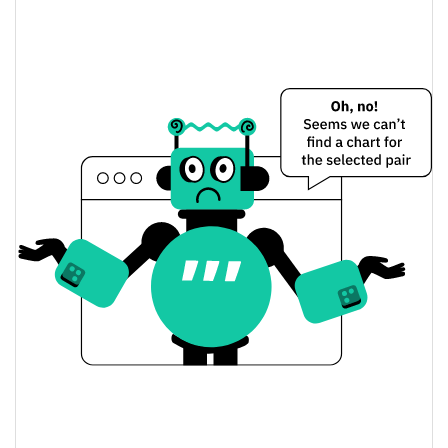
Precio de ayer de Aliens
$10,495815 / $10,752875
Mínimo/máximo de ayer
$10,495815 / $10,752875
Apertura/cierre de ayer
1.18%
Cambio de ayer
$1,7138755
Volumen de ayer
Historial de precios de Aliens
$9,4881619 / $11,133708
Mínimo/máximo en 7 días
Mínimo/máximo en 30
$10,495815 / $10,858416
días
Mínimo/máximo en 90