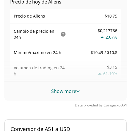
Precio de hoy de Aliens
$10,75
Precio de Aliens
$0,217766
Cambio de precio en
2.07%
24h
$10,49 / $10,8
Mínimo/máximo en 24 h
$3,15
Volumen de trading en
24
61.10%
h
Volumen/capitalización de
Show more
0,00005745554
mercado
Data provided by
Coingecko
API
Dominancia en el
0,0000024067789%
mercado
Conversor de A51 a USD