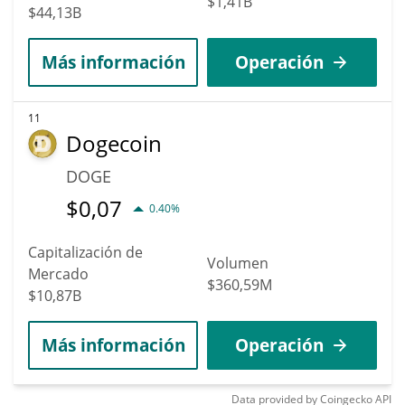
$1,41B
$44,13B
Más información
Operación
11
Dogecoin
DOGE
$
0,07
0.40%
Capitalización de
Volumen
Mercado
$360,59M
$10,87B
Más información
Operación
Data provided by
Coingecko
API