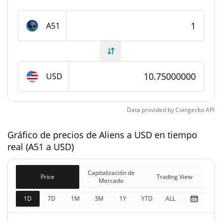
#6820
Rango en el mercado
Suministro de Aliens
A51
5100 A51
Suministro circulante
5100 A51
Suministro total
USD
5100 A51
Suministro máximo
Data provided by
Coingecko
API
Capitalización de mercado de Aliens
Gráfico de precios de Aliens a USD en tiempo
real (A51 a USD)
$54.825
Capitalización de
2.08%
Mercado
Capitalización de
Price
Trading View
Mercado
Capitalización de
$54.825
mercado
1D
7D
1M
3M
1Y
YTD
ALL
1.18%
completamente diluida