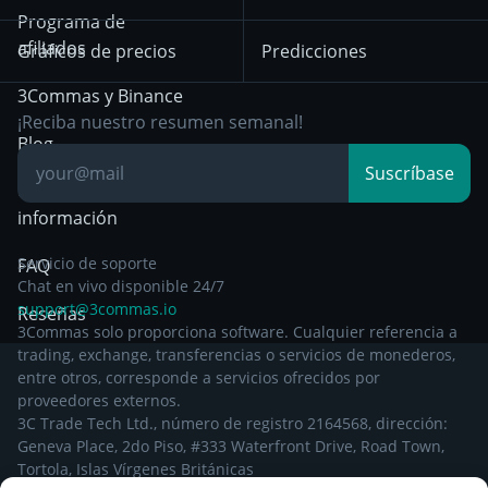
Aviso de privacidad a
Bybit
Position Trading
Programa de
partir del 29 de
afiliados
Gráficos de precios
Predicciones
diciembre de 2024
Day Trading
3Commas y Binance
Otra documentación
Breakout Trading
¡Reciba nuestro resumen semanal!
legal
Blog
Suscríbase
Centro de
información
Servicio de soporte
FAQ
Chat en vivo disponible 24/7
support@3commas.io
Reseñas
3Commas solo proporciona software. Cualquier referencia a
trading, exchange, transferencias o servicios de monederos,
entre otros, corresponde a servicios ofrecidos por
proveedores externos.
3C Trade Tech Ltd., número de registro 2164568, dirección:
Geneva Place, 2do Piso, #333 Waterfront Drive, Road Town,
Tortola, Islas Vírgenes Británicas