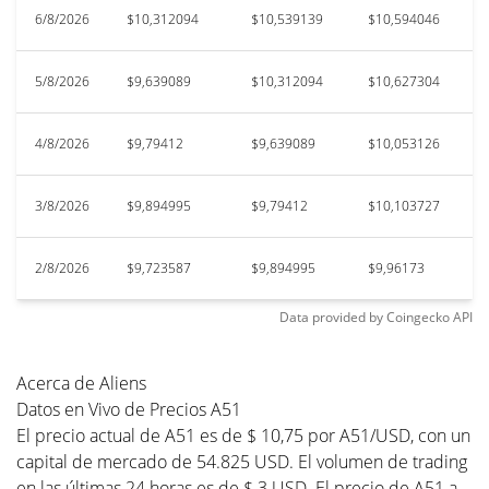
6/8/2026
$10,312094
$10,539139
$10,594046
$
5/8/2026
$9,639089
$10,312094
$10,627304
$
4/8/2026
$9,79412
$9,639089
$10,053126
$
3/8/2026
$9,894995
$9,79412
$10,103727
$
2/8/2026
$9,723587
$9,894995
$9,96173
$
Data provided by
Coingecko
API
Acerca de Aliens
Datos en Vivo de Precios A51
El precio actual de A51 es de $ 10,75 por A51/USD, con un
capital de mercado de 54.825 USD. El volumen de trading
en las últimas 24 horas es de $ 3 USD. El precio de A51 a