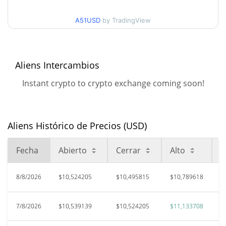
$9,6274186 / $11,133708
días
A51USD
by TradingView
Mínimo/máximo en 52
$9,4881619 / $11,133708
semanas
Aliens Intercambios
$26,28
Máximo histórico
59.11%
Instant crypto to crypto exchange coming soon!
jul. 6, 2026 (1 months ago)
$6,46
All Time Low
66.45%
jul. 26, 2026 (14 days ago)
Aliens Histórico de Precios (USD)
Fecha
Abierto
Cerrar
Alto
B
8/8/2026
$10,524205
$10,495815
$10,789618
$
7/8/2026
$10,539139
$10,524205
$11,133708
$