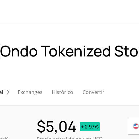
 (Ondo Tokenized St
al
Exchanges
Histórico
Convertir
$
5,04
+ 2.97%