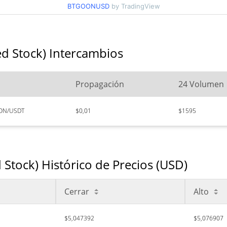
BTGOONUSD
by TradingView
d Stock) Intercambios
Propagación
24 Volumen
ON/USDT
$0,01
$1595
Stock) Histórico de Precios (USD)
Cerrar
Alto
$5,047392
$5,076907