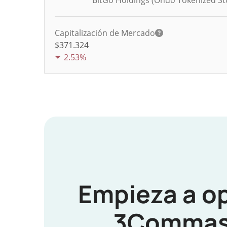
BitGo Holdings (Ondo Tokenized St
Capitalización de Mercado
$371.324
2.53%
Empieza a o
3Commas