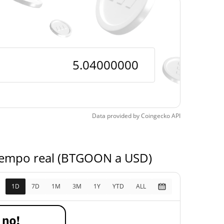
$4,63
Time Low
8.85%
5, 2026 (2 months ago)
Data provided by
Coingecko
API
tiempo real (BTGOON a USD)
1D
7D
1M
3M
1Y
YTD
ALL