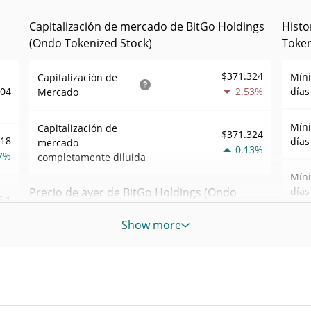
Capitalización de mercado de BitGo Holdings
Histo
(Ondo Tokenized Stock)
Token
$371.324
Mín
Capitalización de
,04
2.53%
días
Mercado
Mín
Capitalización de
$371.324
418
días
mercado
0.13%
7%
completamente diluida
Mín
Precio de ayer de BitGo Holdings (Ondo
días
5,1
Tokenized Stock)
Show more
Mín
sem
918
Mínimo/máximo de
$5,0242741 /
$5,0473918
3%
ayer
Máxi
feb. 
$5,0473918 /
Apertura/cierre de ayer
948
ago)
$5,0242741