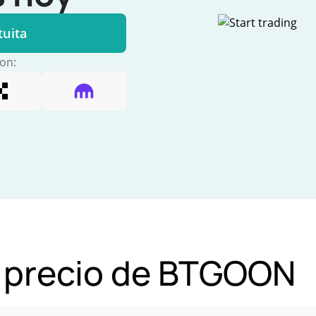
tuita
con:
l precio de BTGOON