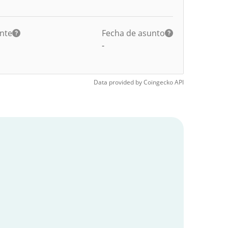
ante
Fecha de asunto
-
Data provided by
Coingecko
API