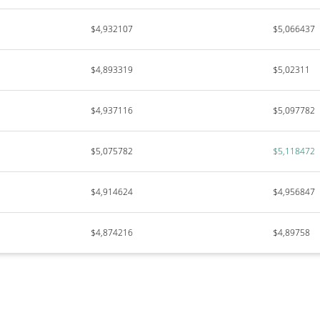
$4,932107
$5,066437
$4,893319
$5,02311
$4,937116
$5,097782
$5,075782
$5,118472
$4,914624
$4,956847
$4,874216
$4,89758