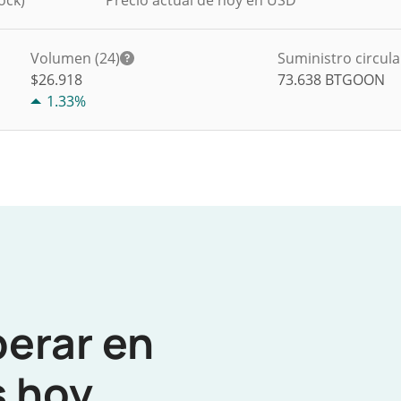
ock)
Precio actual de hoy en USD
Volumen (24)
Suministro circul
$
26.918
73.638
BTGOON
1.33%
perar en
 hoy