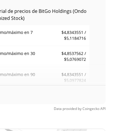
rial de precios de BitGo Holdings (Ondo
ized Stock)
imo/máximo en 7
$4,8343551 /
$5,1184716
imo/máximo en 30
$4,8537562 /
$5,0769072
imo/máximo en 90
$4,8343551 /
$5,0977824
imo/máximo en 52
$4,8343551 /
$5,1184716
anas
Data provided by
Coingecko
API
mo histórico
$44,54
21, 2026 (5 months
88.68%