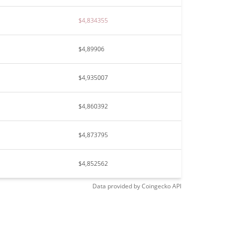
$4,834355
$4,89906
$4,935007
$4,860392
$4,873795
$4,852562
Data provided by
Coingecko
API