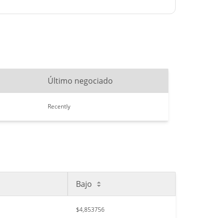
Último negociado
Recently
Bajo
$4,853756