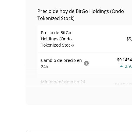
Precio de hoy de BitGo Holdings (Ondo
Tokenized Stock)
Precio de BitGo
$5
Holdings (Ondo
Tokenized Stock)
$0,145
Cambio de precio en
2.9
24h
Mínimo/máximo en 24
$4,85 / $
h
$26.
Volumen de trading en
1.3
24 h
Volumen/capitalización
0,072491
de mercado