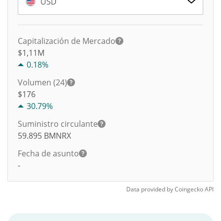
USD
Capitalización de Mercado
$1,11M
0.18%
Volumen (24)
$
176
30.79%
Suministro circulante
59.895
BMNRX
Fecha de asunto
-
Data provided by
Coingecko
API