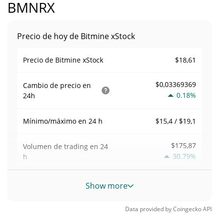
BMNRX
Precio de hoy de Bitmine xStock
$18,61
Precio de Bitmine xStock
$0,03369369
Cambio de precio en
0.18%
24h
$15,4 / $19,1
Mínimo/máximo en 24 h
$175,87
Volumen de trading en
24
30.79%
h
Volumen/capitalización de
Show more
0,0001577615
mercado
Data provided by
Coingecko
API
Dominancia en el