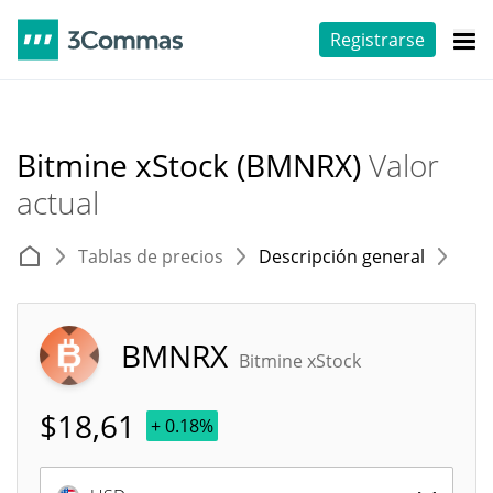
Registrarse
Bitmine xStock (BMNRX)
Valor
actual
Tablas de precios
Descripción general
E
BMNRX
Bitmine xStock
$
18,61
+ 0.18%