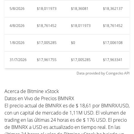
5/8/2026
$18,011973
$18,36081
$18,362137
4/8/2026
$18,761452
$18,011973
$18,761452
1/8/2026
$17,005285
$0
$17,006108
31/7/2026
$17,961755
$17,005285
$17,963341
Data provided by
Coingecko
API
Acerca de Bitmine xStock
Datos en Vivo de Precios BMNRX
El precio actual de BMNRX es de $ 18,61 por BMNRX/USD,
con un capital de mercado de 1,11M USD. El volumen de
trading en las últimas 24 horas es de $ 176 USD. El precio
de BMNRX a USD es actualizado en tiempo real. En las