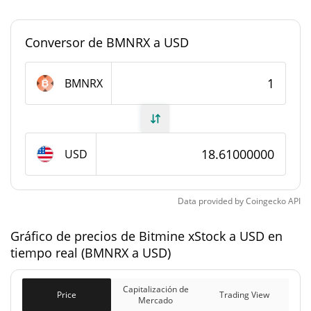
0,000048938233%
mercado
Conversor de BMNRX a USD
#2747
Rango en el mercado
Suministro de Bitmine xStock
BMNRX
59.895,007 BMNRX
Suministro circulante
3.863.076,069 BMNRX
Suministro total
USD
0 BMNRX
Suministro máximo
Data provided by
Coingecko
API
Capitalización de mercado de Bitmine xStock
Gráfico de precios de Bitmine xStock a USD en
tiempo real (BMNRX a USD)
$1.114.784
Capitalización de
0.18%
Mercado
Capitalización de
Price
Trading View
Mercado
Capitalización de