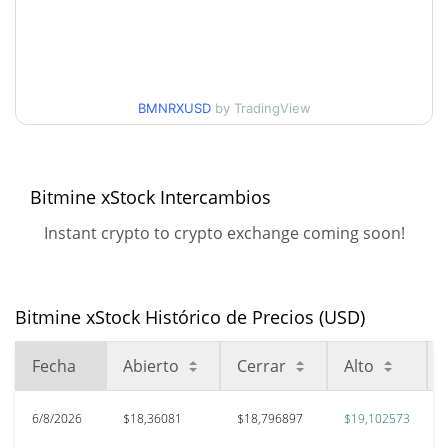
$17,829446 / $19,102573
días
Mínimo/máximo en 90
$18,562338 / $19,102573
días
BMNRXUSD
by TradingView
Mínimo/máximo en 52
$17,004448 / $19,102573
semanas
Bitmine xStock Intercambios
Máximo histórico
$30,28
ene. 21, 2026 (6 months
Instant crypto to crypto exchange coming soon!
38.53%
ago)
$12,91
All Time Low
Bitmine xStock Histórico de Precios (USD)
44.22%
jun. 26, 2026 (1 months ago)
Fecha
Abierto
Cerrar
Alto
6/8/2026
$18,36081
$18,796897
$19,102573