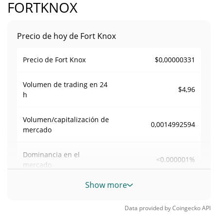
FORTKNOX
Precio de hoy de Fort Knox
$0,00000331
Precio de Fort Knox
Volumen de trading en
24
$4,96
h
Volumen/capitalización de
0,0014992594
mercado
Dominancia en el
<0.000001%
mercado
Show more
#12387
Rango en el mercado
Data provided by
Coingecko
API
Suministro de Fort Knox