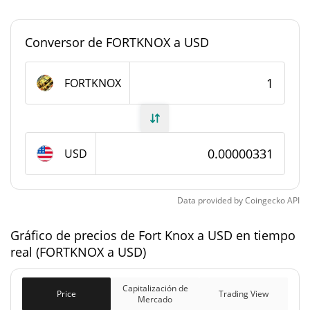
1.000.000.000 FORTKNOX
Suministro circulante
Conversor de FORTKNOX a USD
1.000.000.000 FORTKNOX
Suministro total
FORTKNOX
1.000.000.000 FORTKNOX
Suministro máximo
Capitalización de mercado de Fort Knox
USD
Capitalización de
$3308,3
Mercado
Data provided by
Coingecko
API
Capitalización de
$3308,3
mercado
Gráfico de precios de Fort Knox a USD en tiempo
completamente diluida
real (FORTKNOX a USD)
Historial de precios de Fort Knox
Capitalización de
Price
Trading View
Mercado