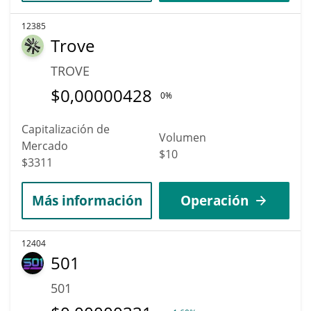
12385
Trove
TROVE
$
0,00000428
0%
Capitalización de
Volumen
Mercado
$10
$3311
Más información
Operación
12404
501
501