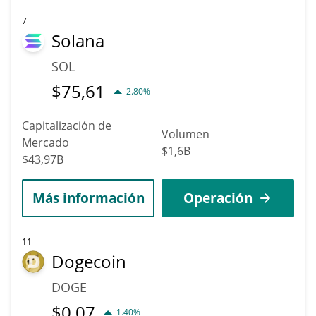
7
Solana
SOL
$
75,61
2.80%
Capitalización de
Volumen
Mercado
$1,6B
$43,97B
Más información
Operación
11
Dogecoin
DOGE
$
0,07
1.40%