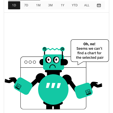
$0,00477903
Máximo histórico
1D
7D
1M
3M
1Y
YTD
ALL
99.93%
mar. 17, 2025 (1 years ago)
$0,00000292
All Time Low
13.38%
jun. 30, 2026 (1 months ago)