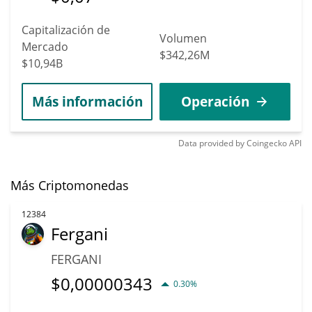
Capitalización de
Volumen
Mercado
$342,26M
$10,94B
Más información
Operación
Data provided by
Coingecko
API
Más Criptomonedas
12384
Fergani
FERGANI
$
0,00000343
0.30%