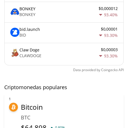
$0,000012
BONKEY
BONKEY
93.40%
$0,00001
bid.launch
BID
93.30%
$0,00003
Claw Doge
CLAWDOGE
93.30%
Data provided by
Coingecko
API
Criptomonedas populares
1
Bitcoin
BTC
$
64.898
0.80%