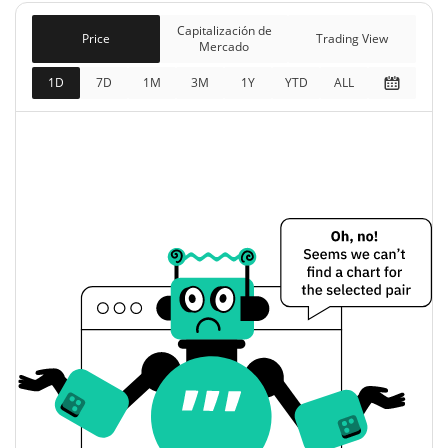
Capitalización de
$31.762
Capitalización de
Price
Trading View
mercado
Mercado
0.38%
completamente diluida
1D
7D
1M
3M
1Y
YTD
ALL
Precio de ayer de iShares Flexible Income Active
ETF (Ondo Tokenized ETF)
$52,811028 / $53,803053
Mínimo/máximo de ayer
$53,803053 / $52,811028
Apertura/cierre de ayer
0.37%
Cambio de ayer
$344,22096
Volumen de ayer
Historial de precios de iShares Flexible Income
Active ETF (Ondo Tokenized ETF)