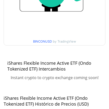
$51,943178 / $53,836373
Mínimo/máximo en 7 días
Mínimo/máximo en 30
$52,124928 / $53,803053
días
Mínimo/máximo en 90
$51,943178 / $53,836373
días
BINCONUSD
by TradingView
Mínimo/máximo en 52
$51,943178 / $53,836373
semanas
iShares Flexible Income Active ETF (Ondo
Tokenized ETF) Intercambios
$55,98
Máximo histórico
5.13%
jul. 14, 2026 (24 days ago)
Instant crypto to crypto exchange coming soon!
$49,4
All Time Low
7.52%
may. 23, 2026 (2 months ago)
iShares Flexible Income Active ETF (Ondo
Tokenized ETF) Histórico de Precios (USD)