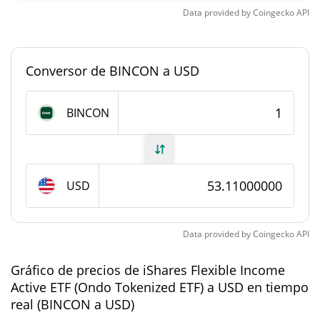
Data provided by
Coingecko
API
#7806
Rango en el mercado
Suministro de iShares Flexible Income Active ETF
Conversor de BINCON a USD
(Ondo Tokenized ETF)
BINCON
598,078 BINCON
Suministro circulante
598,078 BINCON
Suministro total
USD
0 BINCON
Suministro máximo
Capitalización de mercado de iShares Flexible
Data provided by
Coingecko
API
Income Active ETF (Ondo Tokenized ETF)
Gráfico de precios de iShares Flexible Income
Capitalización de
Active ETF (Ondo Tokenized ETF) a USD en tiempo
$31.762
Mercado
real (BINCON a USD)