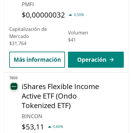
PMFI
$
0,00000032
0.50%
Capitalización de
Volumen
Mercado
$41
$31.764
Más información
Operación
7809
iShares Flexible Income
Active ETF (Ondo
Tokenized ETF)
BINCON
$
53,11
0.80%