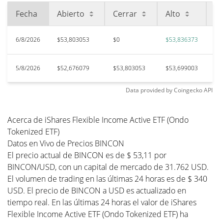
Fecha
Abierto
Cerrar
Alto
B
6/8/2026
$53,803053
$0
$53,836373
$
5/8/2026
$52,676079
$53,803053
$53,699003
$
Data provided by
Coingecko
API
Acerca de iShares Flexible Income Active ETF (Ondo
Tokenized ETF)
Datos en Vivo de Precios BINCON
El precio actual de BINCON es de $ 53,11 por
BINCON/USD, con un capital de mercado de 31.762 USD.
El volumen de trading en las últimas 24 horas es de $ 340
USD. El precio de BINCON a USD es actualizado en
tiempo real. En las últimas 24 horas el valor de iShares
Flexible Income Active ETF (Ondo Tokenized ETF) ha