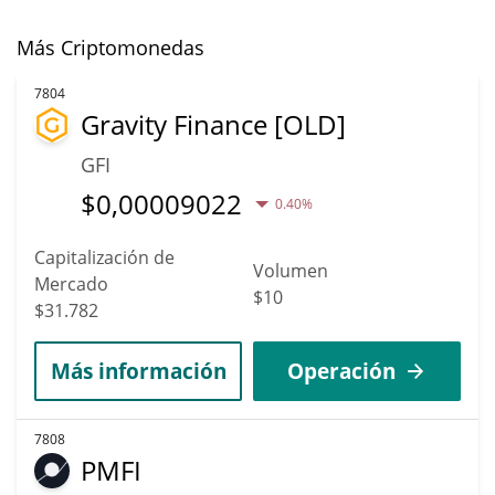
Más Criptomonedas
7804
Gravity Finance [OLD]
GFI
$
0,00009022
0.40%
Capitalización de
Volumen
Mercado
$10
$31.782
Más información
Operación
7808
PMFI