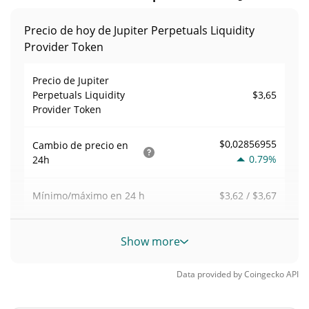
Precio de hoy de Jupiter Perpetuals Liquidity
Provider Token
Precio de Jupiter
$3,65
Perpetuals Liquidity
Provider Token
$0,02856955
Cambio de precio en
0.79%
24h
$3,62 / $3,67
Mínimo/máximo en 24 h
$1.648.459
Volumen de trading en
24
Show more
31.12%
h
Data provided by
Coingecko
API
Volumen/capitalización de
0,0020610294
mercado