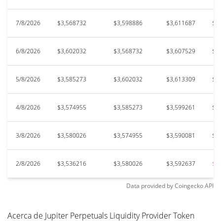
7/8/2026
$3,568732
$3,598886
$3,611687
$3
6/8/2026
$3,602032
$3,568732
$3,607529
$3
5/8/2026
$3,585273
$3,602032
$3,613309
$3
4/8/2026
$3,574955
$3,585273
$3,599261
$3
3/8/2026
$3,580026
$3,574955
$3,590081
$3
2/8/2026
$3,536216
$3,580026
$3,592637
$3
Data provided by
Coingecko
API
Acerca de Jupiter Perpetuals Liquidity Provider Token