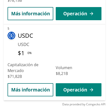
$78,15B
Más información
Operación
5
USDC
USDC
$
1
0%
Capitalización de
Volumen
Mercado
$8,21B
$71,82B
Más información
Operación
Data provided by
Coingecko
API