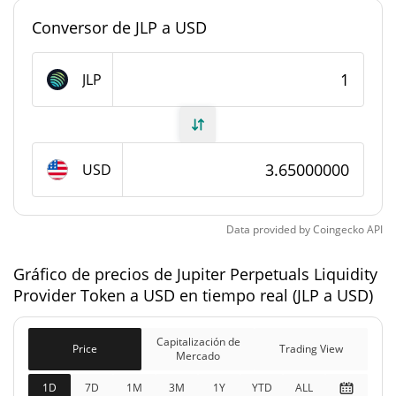
Conversor de JLP a USD
Dominancia en el
0,035111673%
mercado
JLP
#0
Rango en el mercado
Suministro de Jupiter Perpetuals Liquidity
Provider Token
USD
219.137.574,5 JLP
Suministro circulante
Data provided by
Coingecko
API
219.137.574,5 JLP
Suministro total
Gráfico de precios de Jupiter Perpetuals Liquidity
0 JLP
Suministro máximo
Provider Token a USD en tiempo real (JLP a USD)
Capitalización de mercado de Jupiter Perpetuals
Capitalización de
Price
Trading View
Liquidity Provider Token
Mercado
1D
7D
1M
3M
1Y
YTD
ALL