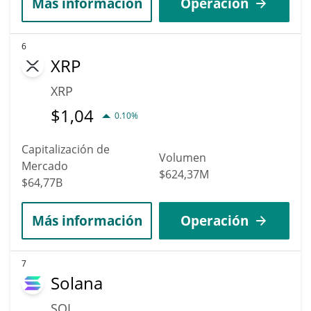
Más información
Operación
6
XRP
XRP
$
1,04
0.10%
Capitalización de
Volumen
Mercado
$624,37M
$64,77B
Más información
Operación
7
Solana
SOL