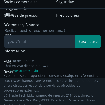
Socios comerciales
Seguridad
Aviso de privacidad a
Bybit
Position Trading
Programa de
partir del 29 de
afiliados
Gráficos de precios
Predicciones
diciembre de 2024
Day Trading
3Commas y Binance
Otra documentación
Breakout Trading
¡Reciba nuestro resumen semanal!
legal
Blog
Suscríbase
Centro de
información
Servicio de soporte
FAQ
Chat en vivo disponible 24/7
support@3commas.io
Reseñas
3Commas solo proporciona software. Cualquier referencia a
trading, exchange, transferencias o servicios de monederos,
entre otros, corresponde a servicios ofrecidos por
proveedores externos.
3C Trade Tech Ltd., número de registro 2164568, dirección:
Geneva Place, 2do Piso, #333 Waterfront Drive, Road Town,