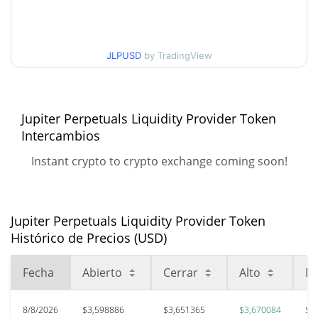
Historial de precios de Jupiter Perpetuals Liquidity
Provider Token
$3,5369191 / $3,6700839
Mínimo/máximo en 7 días
JLPUSD
by TradingView
Mínimo/máximo en 30
$3,5939804 / $3,6700839
días
Jupiter Perpetuals Liquidity Provider Token
Intercambios
Mínimo/máximo en 90
$3,5643488 / $3,6700839
días
Instant crypto to crypto exchange coming soon!
Mínimo/máximo en 52
$3,5362163 / $3,6700839
semanas
Jupiter Perpetuals Liquidity Provider Token
Histórico de Precios (USD)
$5,99
Máximo histórico
39.05%
oct. 6, 2025 (10 months ago)
Fecha
Abierto
Cerrar
Alto
Ba
$0,146839
All Time Low
2385.52%
8/8/2026
$3,598886
$3,651365
$3,670084
$3
nov. 23, 2023 (2 years ago)