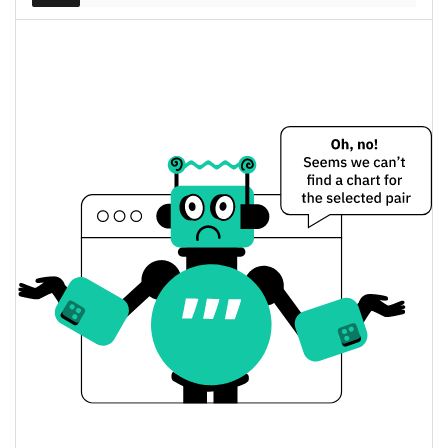
$799.823.140
Capitalización de
0.74%
Mercado
Capitalización de
$799.823.140
mercado
0.01%
completamente diluida
Precio de ayer de Jupiter Perpetuals Liquidity
Provider Token
$3,6494225 / $3,6513645
Mínimo/máximo de ayer
$3,6513645 / $3,6494225
Apertura/cierre de ayer
0.01%
Cambio de ayer
$1.820.107,5
Volumen de ayer