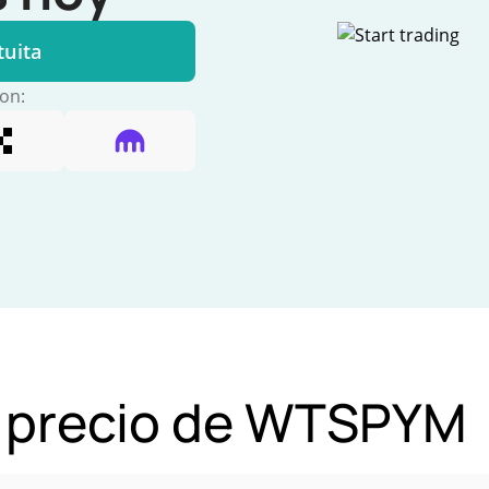
tuita
con:
l precio de WTSPYM