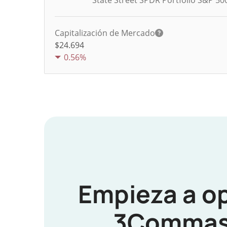
State Street SPDR Portfolio S&P 50
Capitalización de Mercado
$24.694
0.56%
Empieza a o
3Commas