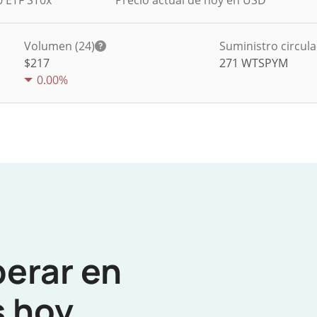
0 ETF ST0x
Precio actual de hoy en USD
Volumen (24)
Suministro circul
$
217
271
WTSPYM
0.00%
perar en
 hoy