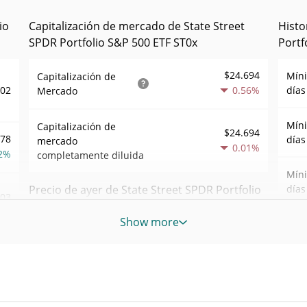
io
Capitalización de mercado de State Street
Histo
SPDR Portfolio S&P 500 ETF ST0x
Portf
$24.694
Mín
Capitalización de
,02
0.56%
días
Mercado
Mín
Capitalización de
$24.694
778
días
mercado
0.01%
2%
completamente diluida
Mín
Precio de ayer de State Street SPDR Portfolio
días
,03
S&P 500 ETF ST0x
Show more
Mín
sem
,11
Mínimo/máximo de
$91,028901 /
$91,030513
0%
ayer
Máxi
may. 
$91,028901 /
Apertura/cierre de ayer
143
ago)
$91,030513