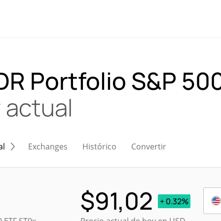
DR Portfolio S&P 50
 actual
al
Exchanges
Histórico
Convertir
$
91,02
+ 0.32%