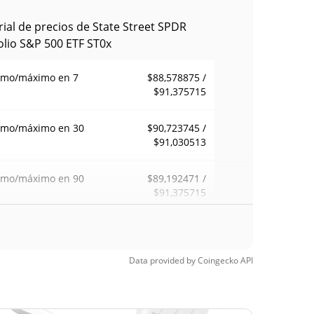
rial de precios de State Street SPDR
olio S&P 500 ETF ST0x
imo/máximo en 7
$88,578875 /
$91,375715
imo/máximo en 30
$90,723745 /
$91,030513
imo/máximo en 90
$89,192471 /
$91,375715
imo/máximo en 52
$87,924963 /
$91,375715
anas
Data provided by
Coingecko
API
mo histórico
$91,5
22, 2026 (2 months
0.53%