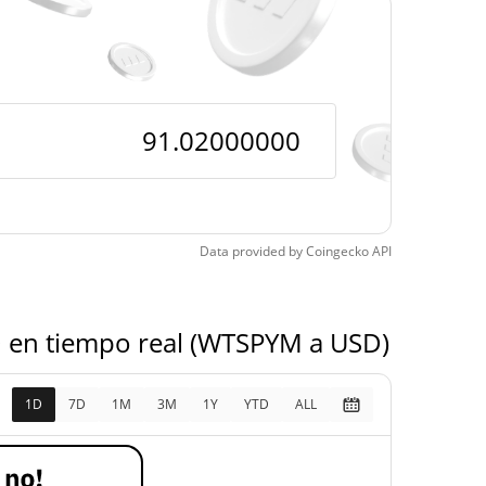
Time Low
$73,87
30, 2026 (4 months
23.21%
Data provided by
Coingecko
API
SD en tiempo real (WTSPYM a USD)
1D
7D
1M
3M
1Y
YTD
ALL