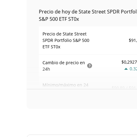
Precio de hoy de State Street SPDR Portfol
S&P 500 ETF ST0x
Precio de State Street
$91
SPDR Portfolio S&P 500
ETF ST0x
$0,292
Cambio de precio en
0.3
24h
Mínimo/máximo en 24
$90,89 / $91
h
$217
Volumen de trading en
0.0
24 h
Volumen/capitalización
0,0087920
de mercado