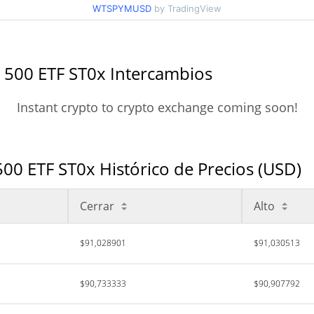
WTSPYMUSD
by TradingView
P 500 ETF ST0x Intercambios
Instant crypto to crypto exchange coming soon!
500 ETF ST0x Histórico de Precios (USD)
Cerrar
Alto
$91,028901
$91,030513
$90,733333
$90,907792