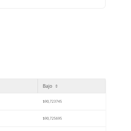
Bajo
$90,723745
$90,725695