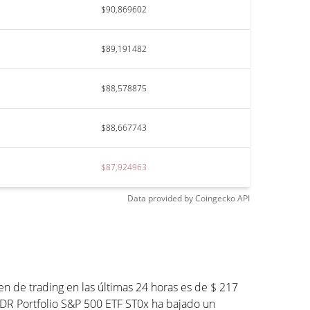
$90,869602
$89,191482
$88,578875
$88,667743
$87,924963
Data provided by
Coingecko
API
 de trading en las últimas 24 horas es de $ 217
SPDR Portfolio S&P 500 ETF ST0x ha bajado un