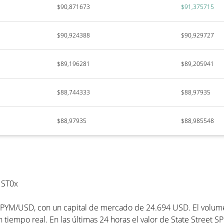
$90,871673
$91,375715
$90,924388
$90,929727
$89,196281
$89,205941
$88,744333
$88,97935
$88,97935
$88,985548
 ST0x
PYM/USD, con un capital de mercado de 24.694 USD. El volumen
tiempo real. En las últimas 24 horas el valor de State Street 