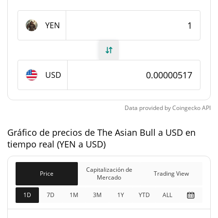
#11502
Rango en el mercado
Suministro de The Asian Bull
YEN
999.836.373,1 YEN
Suministro circulante
999.836.373,1 YEN
Suministro total
USD
1.000.000.000 YEN
Suministro máximo
Data provided by
Coingecko
API
Capitalización de mercado de The Asian Bull
Gráfico de precios de The Asian Bull a USD en
tiempo real (YEN a USD)
$5171,87
Capitalización de
0.55%
Mercado
Capitalización de
Price
Trading View
Mercado
Capitalización de
$5171,87
mercado
1D
7D
1M
3M
1Y
YTD
ALL
0.56%
completamente diluida