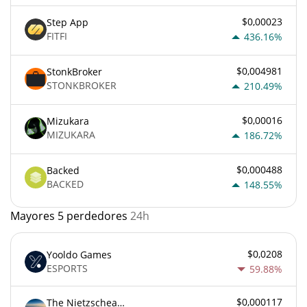
$0,00023
Step App
FITFI
436.16%
$0,004981
StonkBroker
STONKBROKER
210.49%
$0,00016
Mizukara
MIZUKARA
186.72%
$0,000488
Backed
BACKED
148.55%
Mayores 5 perdedores
24h
$0,0208
Yooldo Games
ESPORTS
59.88%
$0,000117
The Nietzschean Mouse