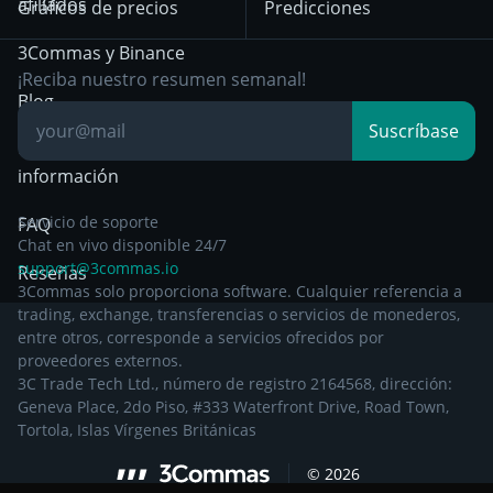
afiliados
Gráficos de precios
Predicciones
diciembre de 2024
Day Trading
3Commas y Binance
Otra documentación
Breakout Trading
¡Reciba nuestro resumen semanal!
legal
Blog
Suscríbase
Centro de
información
Servicio de soporte
FAQ
Chat en vivo disponible 24/7
support@3commas.io
Reseñas
3Commas solo proporciona software. Cualquier referencia a
trading, exchange, transferencias o servicios de monederos,
entre otros, corresponde a servicios ofrecidos por
proveedores externos.
3C Trade Tech Ltd., número de registro 2164568, dirección:
Geneva Place, 2do Piso, #333 Waterfront Drive, Road Town,
Tortola, Islas Vírgenes Británicas
©
2026