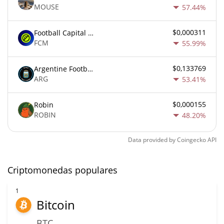
MOUSE
57.44%
$0,000311
Football Capital Markets
FCM
55.99%
$0,133769
Argentine Football Association Fan Token
ARG
53.41%
$0,000155
Robin
ROBIN
48.20%
Data provided by
Coingecko
API
Criptomonedas populares
1
Bitcoin
BTC