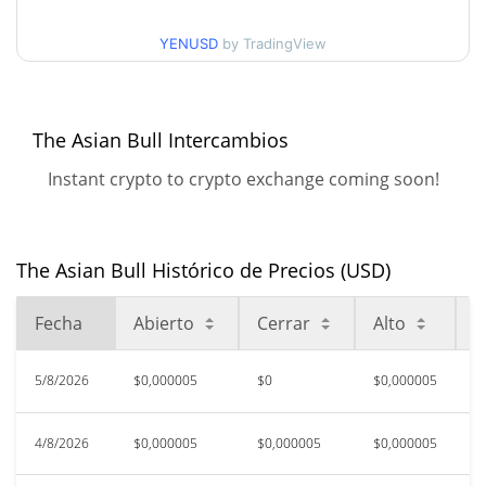
$0,000005290729
días
YENUSD
by TradingView
Mínimo/máximo en 90
$0,0000050588435 /
$0,0000053184919
días
The Asian Bull Intercambios
Mínimo/máximo en 52
$0,0000050344136 /
$0,0000054441162
semanas
Instant crypto to crypto exchange coming soon!
$0,00040209
Máximo histórico
98.71%
jun. 29, 2026 (1 months ago)
The Asian Bull Histórico de Precios (USD)
$0,000005
All Time Low
3.54%
ago. 1, 2026 (4 days ago)
Fecha
Abierto
Cerrar
Alto
B
5/8/2026
$0,000005
$0
$0,000005
$
4/8/2026
$0,000005
$0,000005
$0,000005
$