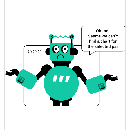
Precio de ayer de The Asian Bull
$0,0000051992664 /
Mínimo/máximo de ayer
$0,0000052045231
$0,0000052045231 /
Apertura/cierre de ayer
$0,0000051992664
0.61%
Cambio de ayer
$2,8620001
Volumen de ayer
Historial de precios de The Asian Bull
$0,0000050271704 /
Mínimo/máximo en 7 días
$0,0000054155432
Mínimo/máximo en 30
$0,0000051734336 /