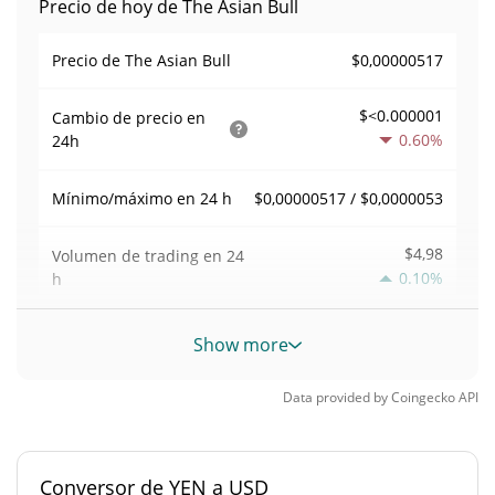
Precio de hoy de The Asian Bull
$0,00000517
Precio de The Asian Bull
$<0.000001
Cambio de precio en
0.60%
24h
$0,00000517 / $0,0000053
Mínimo/máximo en 24 h
$4,98
Volumen de trading en
24
0.10%
h
Volumen/capitalización de
Show more
0,00096290123
mercado
Data provided by
Coingecko
API
Dominancia en el
<0.000001%
mercado
Conversor de YEN a USD