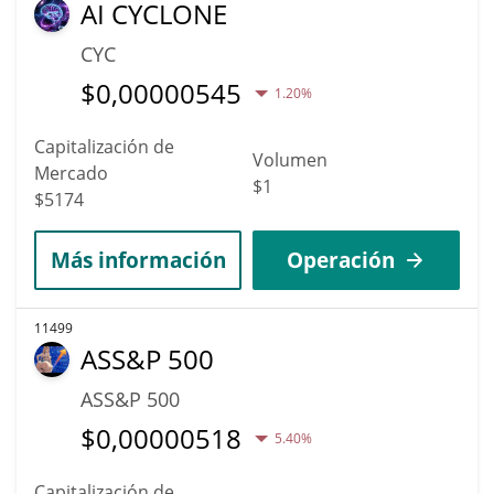
AI CYCLONE
CYC
$
0,00000545
1.20%
Capitalización de
Volumen
Mercado
$1
$5174
Más información
Operación
11499
ASS&P 500
ASS&P 500
$
0,00000518
5.40%
Capitalización de