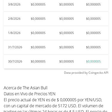
3/8/2026
$0,000005
$0,000005
$0,000005
$
2/8/2026
$0,000005
$0,000005
$0,000005
$
1/8/2026
$0,000005
$0,000005
$0,000005
$
31/7/2026
$0,000005
$0,000005
$0,000005
$
30/7/2026
$0,000005
$0,000005
$0,000005
$
Data provided by
Coingecko
API
Acerca de The Asian Bull
Datos en Vivo de Precios YEN
El precio actual de YEN es de $ 0,000005 por YEN/USD,
con un capital de mercado de 5172 USD. El volumen de
trading en las últimas 24 horas es de $ 5 USD. El precio de