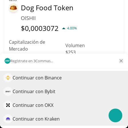
Dog Food Token
OISHII
$
0,0003072
4.00%
Capitalización de
Volumen
Mercado
$253
$76.840
Regístrate en 3Commas...
Más información
Operación
Continuar con Binance
Impulse el crecimiento de su portafolio con IA
6255
QuantPilot es una plataforma integral de estrategias donde
Continuar con Bybit
Swop
agentes autónomos crean, hacen backtesting y optimizan
sus estrategias y realizan investigación de mercado
Continuar con OKX
SWOP
$
0,02
37.90%
Continuar con Kraken
Pruébelo gratis