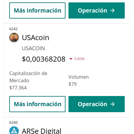
Más información
Operación
6242
USAcoin
USACOIN
$
0,00368208
0.80%
Capitalización de
Volumen
Mercado
$79
$77.364
Más información
Operación
6240
ARSe Digital