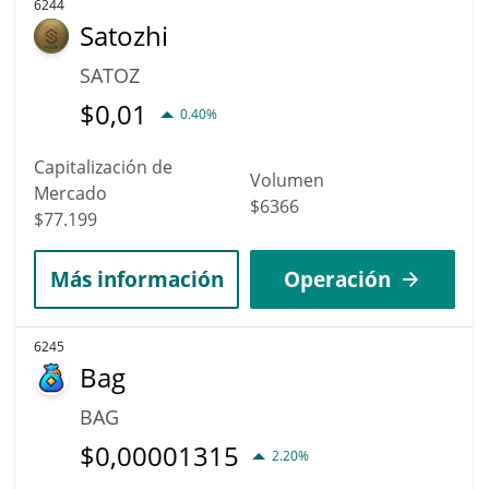
6244
Satozhi
SATOZ
$
0,01
0.40%
Capitalización de
Volumen
Mercado
$6366
$77.199
Más información
Operación
6245
Bag
BAG
$
0,00001315
2.20%