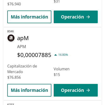
$31
$76.940
Más información
Operación
8046
apM
APM
$
0,00007885
16.80%
Capitalización de
Volumen
Mercado
$15
$76.856
Más información
Operación
6253