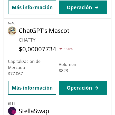
Más información
Operación
6246
ChatGPT's Mascot
CHATTY
$
0,00007734
1.90%
Capitalización de
Volumen
Mercado
$823
$77.067
Más información
Operación
6111
StellaSwap