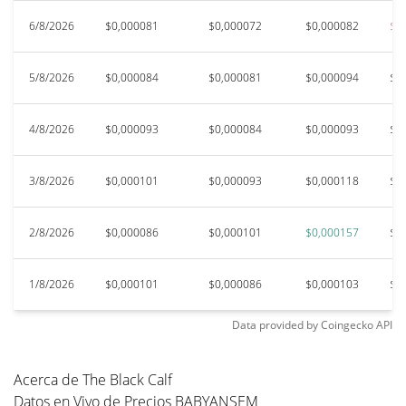
6/8/2026
$0,000081
$0,000072
$0,000082
$0
5/8/2026
$0,000084
$0,000081
$0,000094
$0
4/8/2026
$0,000093
$0,000084
$0,000093
$0
3/8/2026
$0,000101
$0,000093
$0,000118
$0
2/8/2026
$0,000086
$0,000101
$0,000157
$0
1/8/2026
$0,000101
$0,000086
$0,000103
$0
Data provided by
Coingecko
API
Acerca de The Black Calf
Datos en Vivo de Precios BABYANSEM