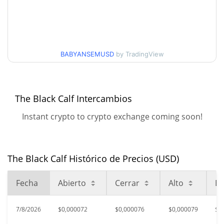
$0,000069441714 /
Mínimo/máximo en 7 días
$0,00015711671
Mínimo/máximo en 30
$0,000069441714 /
BABYANSEMUSD
by TradingView
$0,00008089504
días
Mínimo/máximo en 90
$0,000069441714 /
The Black Calf Intercambios
$0,000094160254
días
Instant crypto to crypto exchange coming soon!
Mínimo/máximo en 52
$0,000069441714 /
$0,00015711671
semanas
The Black Calf Histórico de Precios (USD)
$0,0034959
Máximo histórico
97.92%
jul. 4, 2026 (1 months ago)
Fecha
Abierto
Cerrar
Alto
Ba
$0,00006939
All Time Low
4.66%
7/8/2026
$0,000072
$0,000076
$0,000079
$0
ago. 6, 2026 (1 days ago)