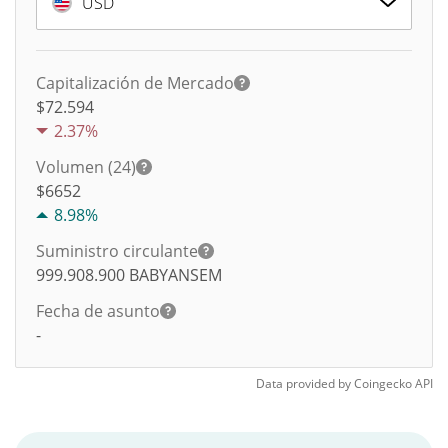
USD
Capitalización de Mercado
$72.594
2.37%
Volumen (24)
$
6652
8.98%
Suministro circulante
999.908.900
BABYANSEM
Fecha de asunto
-
Data provided by
Coingecko
API