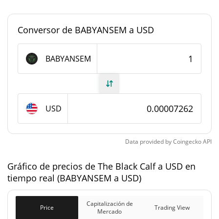
0,0000031868255%
mercado
Conversor de BABYANSEM a USD
#6348
Rango en el mercado
Suministro de The Black Calf
BABYANSEM
999.908.894,63
Suministro circulante
BABYANSEM
USD
999.908.894,63
Suministro total
BABYANSEM
Data provided by
Coingecko
API
1.000.000.000
Suministro máximo
BABYANSEM
Gráfico de precios de The Black Calf a USD en
tiempo real (BABYANSEM a USD)
Capitalización de mercado de The Black Calf
Capitalización de
$72.594
Price
Trading View
Capitalización de
Mercado
2.37%
Mercado