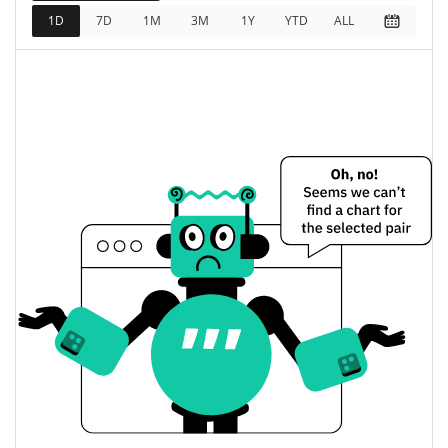
1D
7D
1M
3M
1Y
YTD
ALL
Capitalización de
$72.594
mercado
3.21%
completamente diluida
Precio de ayer de The Black Calf
$0,000074116226 /
Mínimo/máximo de ayer
$0,000075902433
$0,000075902433 /
Apertura/cierre de ayer
$0,000074116226
3.19%
Cambio de ayer
$8546,5896
Volumen de ayer
Historial de precios de The Black Calf