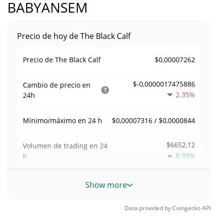
BABYANSEM
Precio de hoy de The Black Calf
$0,00007262
Precio de The Black Calf
$-0,0000017475886
Cambio de precio en
2.35%
24h
$0,00007316 / $0,0000844
Mínimo/máximo en 24 h
$6652,12
Volumen de trading en
24
8.98%
h
Volumen/capitalización de
Show more
0,09163457
mercado
Data provided by
Coingecko
API
Dominancia en el