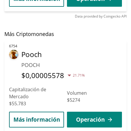
Data provided by
Coingecko
API
Más Criptomonedas
6754
Pooch
POOCH
$
0,00005578
21.71%
Capitalización de
Volumen
Mercado
$5274
$55.783
Más información
Operación