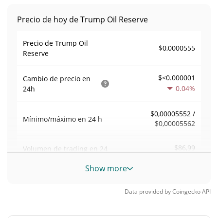
Precio de hoy de Trump Oil Reserve
Precio de Trump Oil
$0,0000555
Reserve
$<0.000001
Cambio de precio en
0.04%
24h
$0,00005552 /
Mínimo/máximo en 24 h
$0,00005562
$86,99
Volumen de trading en
24
72.71%
h
Show more
Volumen/capitalización de
0,0015674721
Data provided by
Coingecko
API
mercado