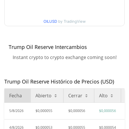
$0,000055613213
Mínimo/máximo en 30
$0,000053728495 /
OILUSD
by TradingView
$0,000055613213
días
Mínimo/máximo en 90
$0,000053220524 /
$0,000055613213
días
Trump Oil Reserve Intercambios
Instant crypto to crypto exchange coming soon!
Mínimo/máximo en 52
$0,000053220524 /
$0,000055613213
semanas
$0,00651959
Máximo histórico
Trump Oil Reserve Histórico de Precios (USD)
99.15%
mar. 9, 2026 (4 months ago)
Fecha
Abierto
Cerrar
Alto
B
$0,00004403
All Time Low
26.06%
may. 7, 2026 (3 months ago)
5/8/2026
$0,000055
$0,000056
$0,000056
$
4/8/2026
$0,000053
$0,000055
$0,000054
$