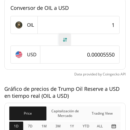
Dominancia en el
0,0000024425522%
mercado
Conversor de OIL a USD
#6757
Rango en el mercado
OIL
Suministro de Trump Oil Reserve
999.961.888,282 OIL
Suministro circulante
USD
999.961.888,282 OIL
Suministro total
Data provided by
Coingecko
API
1.000.000.000 OIL
Suministro máximo
Gráfico de precios de Trump Oil Reserve a USD
Capitalización de mercado de Trump Oil Reserve
en tiempo real (OIL a USD)
$55.497
Capitalización de
Capitalización de
Price
Trading View
0.04%
Mercado
Mercado
1D
7D
1M
3M
1Y
YTD
ALL