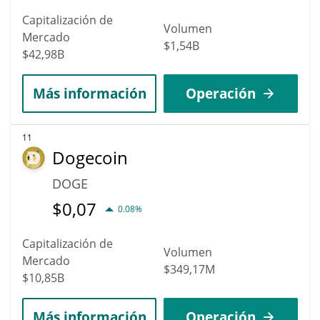
Capitalización de
Volumen
Mercado
$1,54B
$42,98B
Más información
Operación
11
Dogecoin
DOGE
$
0,07
0.08%
Capitalización de
Volumen
Mercado
$349,17M
$10,85B
Más información
Operación