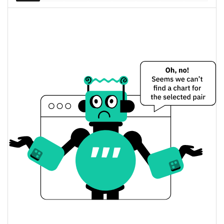
Capitalización de
$55.497
mercado
0.10%
completamente diluida
Precio de ayer de Trump Oil Reserve
$0,00005553995 /
Mínimo/máximo de ayer
$0,000055566885
$0,00005553995 /
Apertura/cierre de ayer
$0,000055566885
0.10%
Cambio de ayer
$73,075384
Volumen de ayer
Historial de precios de Trump Oil Reserve
$0,000053220524 /
Mínimo/máximo en 7 días