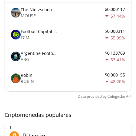
$0,000117
The Nietzschean Mouse
MOUSE
57.44%
$0,000311
Football Capital Markets
FCM
55.99%
$0,133769
Argentine Football Association Fan Token
ARG
53.41%
$0,000155
Robin
ROBIN
48.20%
Data provided by
Coingecko
API
Criptomonedas populares
1
Bitcoin