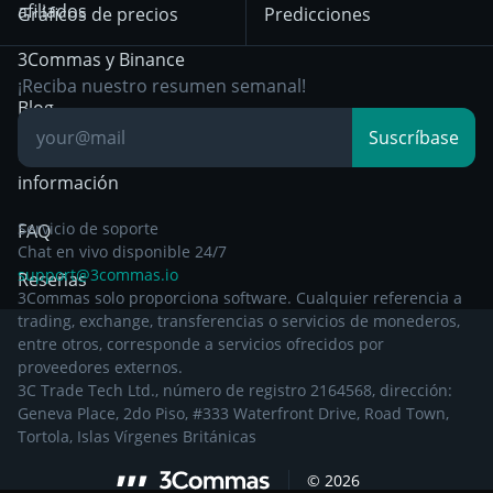
partir del 29 de
afiliados
Gráficos de precios
Predicciones
diciembre de 2024
Day Trading
3Commas y Binance
Otra documentación
Breakout Trading
¡Reciba nuestro resumen semanal!
legal
Blog
Suscríbase
Centro de
información
Servicio de soporte
FAQ
Chat en vivo disponible 24/7
support@3commas.io
Reseñas
3Commas solo proporciona software. Cualquier referencia a
trading, exchange, transferencias o servicios de monederos,
entre otros, corresponde a servicios ofrecidos por
proveedores externos.
3C Trade Tech Ltd., número de registro 2164568, dirección:
Geneva Place, 2do Piso, #333 Waterfront Drive, Road Town,
Tortola, Islas Vírgenes Británicas
©
2026