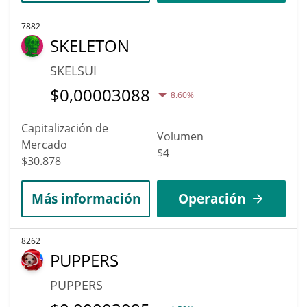
7882
SKELETON
SKELSUI
$
0,00003088
8.60%
Capitalización de
Volumen
Mercado
$4
$30.878
Más información
Operación
8262
PUPPERS
PUPPERS