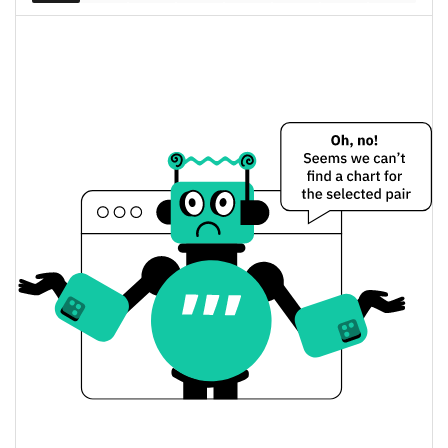
completamente diluida
Precio de ayer de Woofy
$0,0020752527 /
Mínimo/máximo de ayer
$0,0020758769
$0,0020752527 /
Apertura/cierre de ayer
$0,0020758769
0.19%
Cambio de ayer
$2693,5624
Volumen de ayer
Historial de precios de Woofy
$0,0020138456 /
Mínimo/máximo en 7 días
$0,0021622826