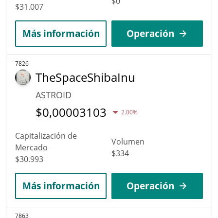
$0
$31.007
Más información
Operación
7826
TheSpaceShibaInu
ASTROID
$
0,00003103
2.00%
Capitalización de
Volumen
Mercado
$334
$30.993
Más información
Operación
7863