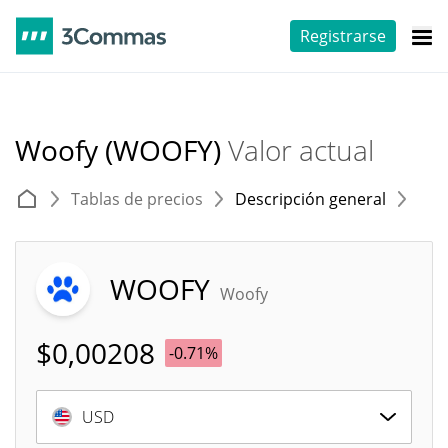
Registrarse
Woofy (WOOFY)
Valor actual
Tablas de precios
Descripción general
E
WOOFY
Woofy
$
0,00208
-0.71%
USD