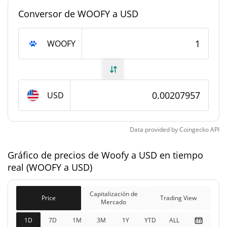
Conversor de WOOFY a USD
#7972
Rango en el mercado
Suministro de Woofy
WOOFY
14.059.802,056 WOOFY
Suministro circulante
14.059.802,056 WOOFY
Suministro total
USD
0 WOOFY
Suministro máximo
Data provided by
Coingecko
API
Capitalización de mercado de Woofy
Gráfico de precios de Woofy a USD en tiempo
real (WOOFY a USD)
$29.238
Capitalización de
9.39%
Mercado
Capitalización de
Price
Trading View
Mercado
Capitalización de
$29.238
mercado
1D
7D
1M
3M
1Y
YTD
ALL
0.19%