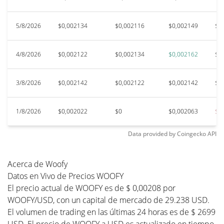
5/8/2026
$0,002134
$0,002116
$0,002149
$0
4/8/2026
$0,002122
$0,002134
$0,002162
$0
3/8/2026
$0,002142
$0,002122
$0,002142
$0
1/8/2026
$0,002022
$0
$0,002063
$0
Data provided by
Coingecko
API
Acerca de Woofy
Datos en Vivo de Precios WOOFY
El precio actual de WOOFY es de $ 0,00208 por
WOOFY/USD, con un capital de mercado de 29.238 USD.
El volumen de trading en las últimas 24 horas es de $ 2699