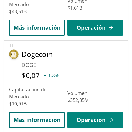
Volumen
Mercado
$1,61B
$43,51B
Más información
Operación
11
Dogecoin
DOGE
$
0,07
1.60%
Capitalización de
Volumen
Mercado
$352,85M
$10,91B
Más información
Operación