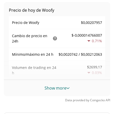
Precio de hoy de Woofy
$0,00207957
Precio de Woofy
$-0,000014766007
Cambio de precio en
0.71%
24h
$0,0020742 / $0,00212063
Mínimo/máximo en 24 h
$2699,17
Volumen de trading en
24
0.03%
h
Volumen/capitalización de
Show more
0,09231719
mercado
Data provided by
Coingecko
API
Dominancia en el
0,0000012835276%
mercado