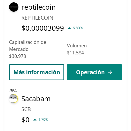
reptilecoin
REPTILECOIN
$
0,00003099
6.80%
Capitalización de
Volumen
Mercado
$11.584
$30.978
Más información
Operación
7865
Sacabam
SCB
$
0
1.70%