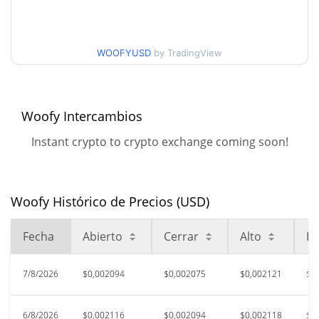
Mínimo/máximo en 30
$0,0020752527 /
$0,0021206307
días
WOOFYUSD
by TradingView
Mínimo/máximo en 90
$0,0020752527 /
$0,0021622826
días
Woofy Intercambios
Mínimo/máximo en 52
$0,0020138456 /
$0,0021622826
semanas
Instant crypto to crypto exchange coming soon!
$0,00267657
Máximo histórico
22.30%
jul. 7, 2026 (1 months ago)
Woofy Histórico de Precios (USD)
$0,00157802
All Time Low
31.78%
jun. 26, 2026 (1 months ago)
Fecha
Abierto
Cerrar
Alto
Ba
7/8/2026
$0,002094
$0,002075
$0,002121
$0
6/8/2026
$0,002116
$0,002094
$0,002118
$0