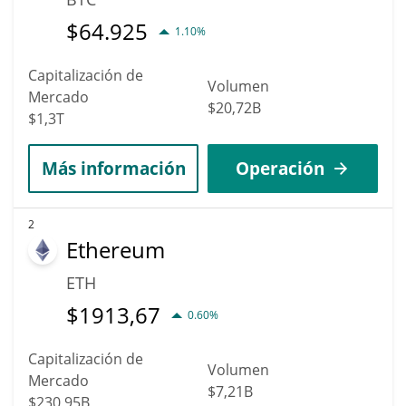
$
64.925
1.10%
Capitalización de
Volumen
Mercado
$20,72B
$1,3T
Más información
Operación
2
Ethereum
ETH
$
1913,67
0.60%
Capitalización de
Volumen
Mercado
$7,21B
$230,95B