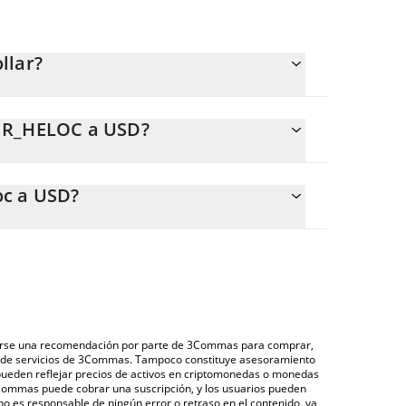
llar?
ente.
IGR_HELOC a USD?
SD.
 calcular fácilmente el precio de conversión de
ad de Figure Heloc en el campo correspondiente, y
oc a USD?
SD).
es a través de un mercado bursátil de
igure Heloc que se encuentra arriba para verificar el
persona a persona), como LocalBitcoins, entre
das fiduciarias y criptomonedas.
derarse una recomendación por parte de 3Commas para comprar,
ón de servicios de 3Commas. Tampoco constituye asesoramiento
 pueden reflejar precios de activos en criptomonedas o monedas
 3Commas puede cobrar una suscripción, y los usuarios pueden
 no es responsable de ningún error o retraso en el contenido, ya