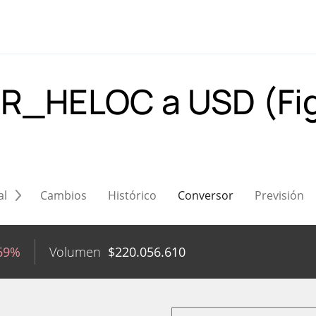
GR_HELOC a USD (Fi
al
Cambios
Histórico
Conversor
Previsión
.69%
Volumen
$
220.056.610