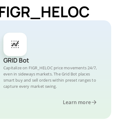
r FIGR_HELOC
GRID Bot
Capitalize on FIGR_HELOC price movements 24/7,
even in sideways markets. The Grid Bot places
smart buy and sell orders within preset ranges to
capture every market swing.
Learn more