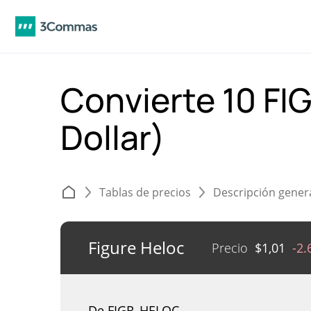
Convierte 10 FI
Dollar)
Tablas de precios
Descripción gener
Figure Heloc
Precio
$
1,01
-2
De FIGR_HELOC