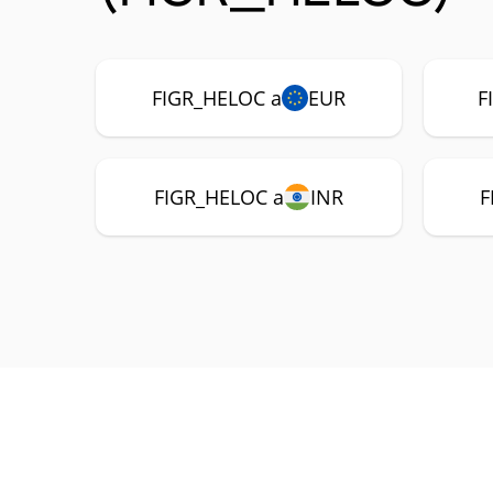
FIGR_HELOC a
EUR
F
FIGR_HELOC a
INR
F