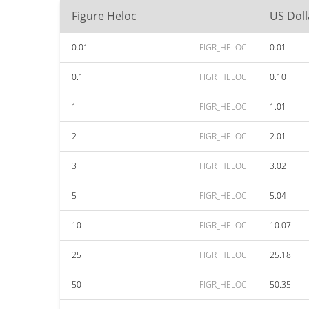
Figure Heloc
US Doll
0.01
FIGR_HELOC
0.01
0.1
FIGR_HELOC
0.10
1
FIGR_HELOC
1.01
2
FIGR_HELOC
2.01
3
FIGR_HELOC
3.02
5
FIGR_HELOC
5.04
10
FIGR_HELOC
10.07
25
FIGR_HELOC
25.18
50
FIGR_HELOC
50.35