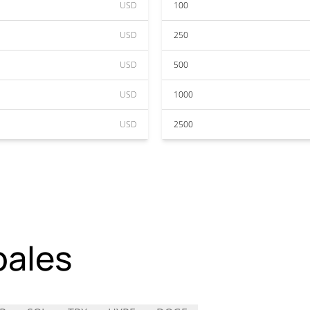
USD
100
USD
250
USD
500
USD
1000
USD
2500
pales