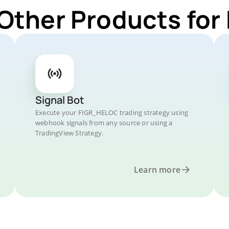
 Other Products fo
Signal Bot
Execute your FIGR_HELOC trading strategy using
webhook signals from any source or using a
TradingView Strategy.
Learn more