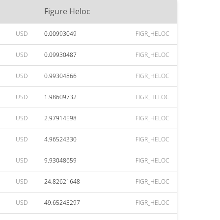
Figure Heloc
USD
0.00993049
FIGR_HELOC
USD
0.09930487
FIGR_HELOC
USD
0.99304866
FIGR_HELOC
USD
1.98609732
FIGR_HELOC
USD
2.97914598
FIGR_HELOC
USD
4.96524330
FIGR_HELOC
USD
9.93048659
FIGR_HELOC
USD
24.82621648
FIGR_HELOC
USD
49.65243297
FIGR_HELOC