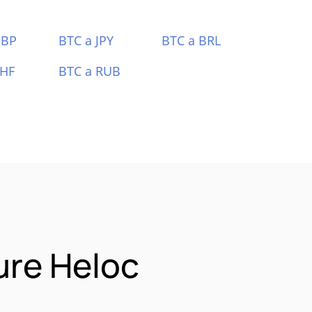
GBP
BTC a JPY
BTC a BRL
CHF
BTC a RUB
ure Heloc