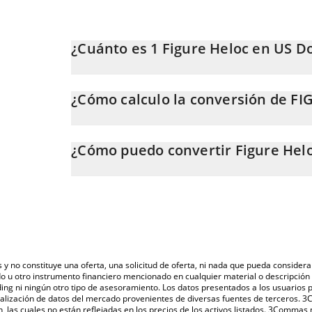
¿Cuánto es 1 Figure Heloc en US Do
El precio de Figure Heloc en USD cambia constantem
¿Cómo calculo la conversión de F
En este momento, 1 Figure Heloc equivale a 1.007 U
La calculadora de Figure Heloc de 3Commas te permite
FIGR_HELOC a USD. Solo necesitas ingresar la cantid
¿Cómo puedo convertir Figure Hel
el valor se convertirá automáticamente a US Dollar (U
La forma más común de convertir FIGR_HELOC a USD 
También puedes utilizar nuestra tabla de precios de F
criptomonedas o una plataforma de intercambio P2P (
último precio de Figure Heloc en las principales mone
otras.
s y no constituye una oferta, una solicitud de oferta, ni nada que pueda consi
do u otro instrumento financiero mencionado en cualquier material o descripci
ing ni ningún otro tipo de asesoramiento. Los datos presentados a los usuarios
isualización de datos del mercado provenientes de diversas fuentes de terceros.
n, las cuales no están reflejadas en los precios de los activos listados. 3Commas