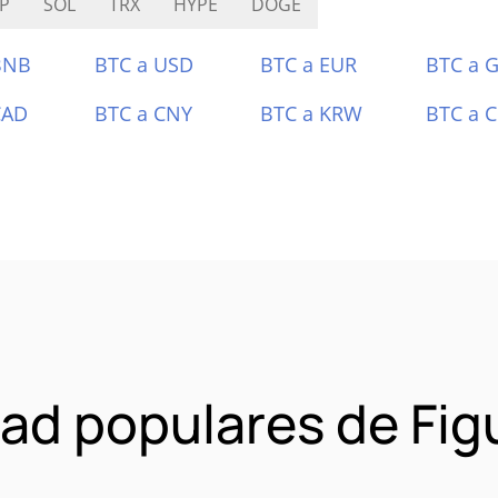
P
SOL
TRX
HYPE
DOGE
BNB
BTC a USD
BTC a EUR
BTC a 
CAD
BTC a CNY
BTC a KRW
BTC a 
d populares de Fig