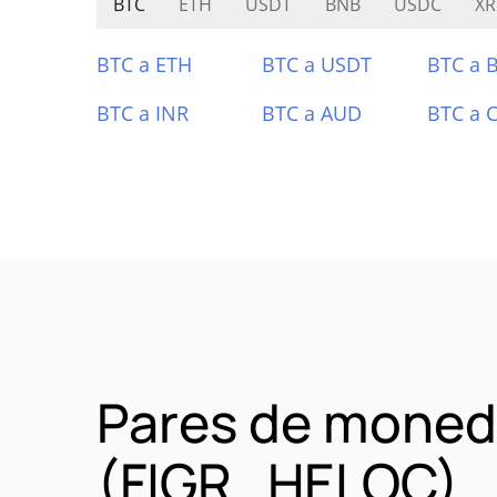
BTC
ETH
USDT
BNB
USDC
XR
BTC a ETH
BTC a USDT
BTC a 
BTC a INR
BTC a AUD
BTC a 
Pares de moneda
(FIGR_HELOC)