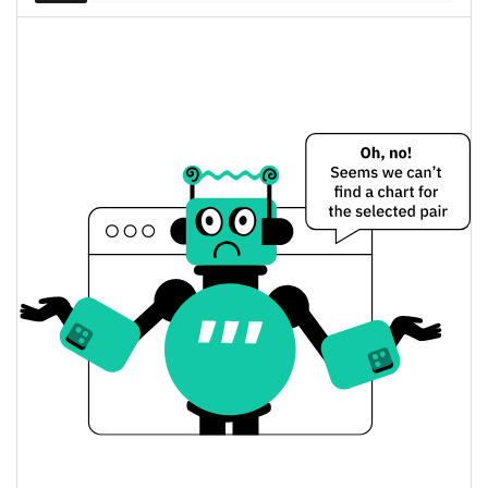
1.19%
капитализация
Holy Coin Цена вчера
Вчерашняя мин. / макс
$0,00022536491 /
$0,00022979898
цена
Вчерашняя цена
$0,00022536491 /
$0,00022979898
открытия / закрытия
Вчерашнее изменение
1.18%
цены
$347,82263
Вчерашний объем
Holy Coin История цены
Мин. / макс цена за 7
$0,000224338 /
$0,00030842632
дней