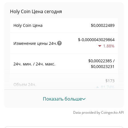
Holy Coin Цена сегодня
$0,00022489
Holy Coin Цена
$-0,0000043029864
Изменение цены
24ч.
1.88%
$0,00022385 /
24ч. мин. / 24ч. макс.
$0,00023231
$173
Объем
24ч.
81.74%
Показать больше
Объем / Рыночная
0,00076938471
капитализация
Data provided by
Coingecko
API
0,000009896392%
Доминирование