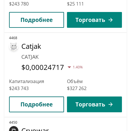
$243 780
$25 111
Подробнее
Торговать
4468
Catjak
CATJAK
$
0,00024717
1.40%
Капитализация
Объём
$243 743
$327 262
Подробнее
Торговать
4450
Cryowar