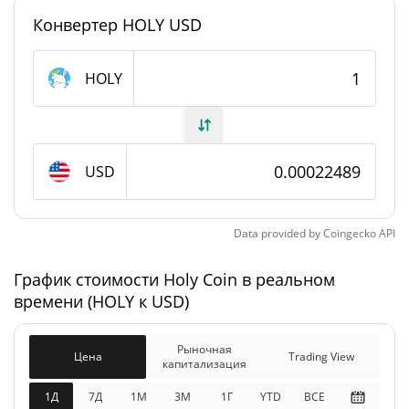
Конвертер HOLY USD
#4554
Рейтинг
Holy Coin Предложение
HOLY
999 880 742,849 HOLY
В обращении
999 880 742,849 HOLY
Общее предложение
USD
Максимальное
999 962 177 HOLY
предложение
Data provided by
Coingecko
API
График стоимости Holy Coin в реальном
Holy Coin Рыночная капитализация
времени (HOLY к USD)
$224 855
Рыночная
1.88%
капитализация
Рыночная
Цена
Trading View
капитализация
$224 855
Разбавленная рыночная
1Д
7Д
1М
3M
1Г
YTD
ВСЕ