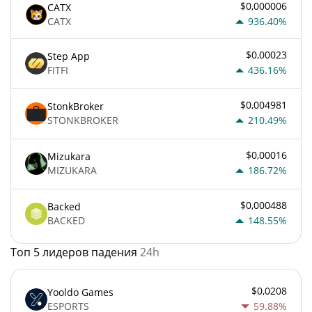
$0,000006
CATX
CATX
936.40%
$0,00023
Step App
FITFI
436.16%
$0,004981
StonkBroker
STONKBROKER
210.49%
$0,00016
Mizukara
MIZUKARA
186.72%
$0,000488
Backed
BACKED
148.55%
Топ 5 лидеров падения
24h
$0,0208
Yooldo Games
ESPORTS
59.88%