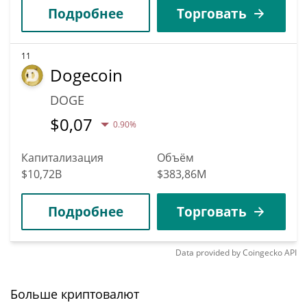
Подробнее
Торговать
11
Dogecoin
DOGE
$
0,07
0.90%
Капитализация
Объём
$10,72B
$383,86M
Подробнее
Торговать
Data provided by
Coingecko
API
Больше криптовалют