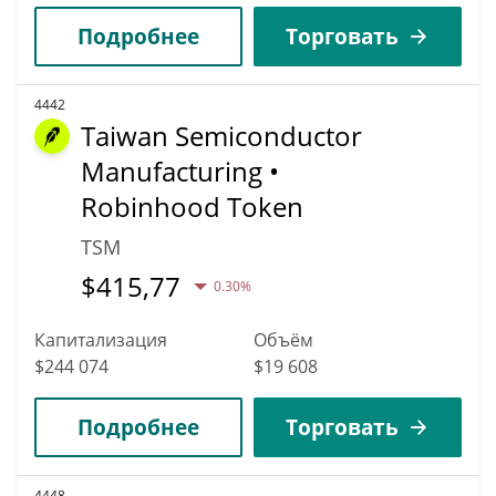
Подробнее
Торговать
4442
Taiwan Semiconductor
Manufacturing •
Robinhood Token
TSM
$
415,77
0.30%
Капитализация
Объём
$244 074
$19 608
Подробнее
Торговать
4448