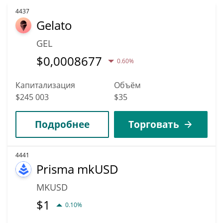
4437
Gelato
GEL
$
0,0008677
0.60%
Капитализация
Объём
$245 003
$35
Подробнее
Торговать
4441
Prisma mkUSD
MKUSD
$
1
0.10%