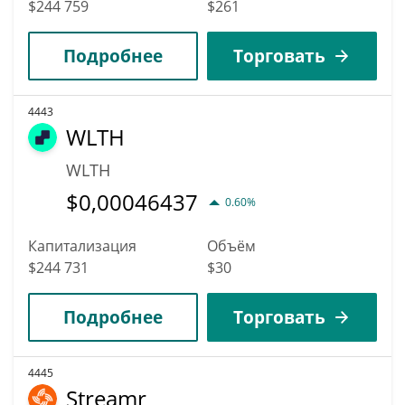
$244 759
$261
Подробнее
Торговать
4443
WLTH
WLTH
$
0,00046437
0.60%
Капитализация
Объём
$244 731
$30
Подробнее
Торговать
4445
Streamr