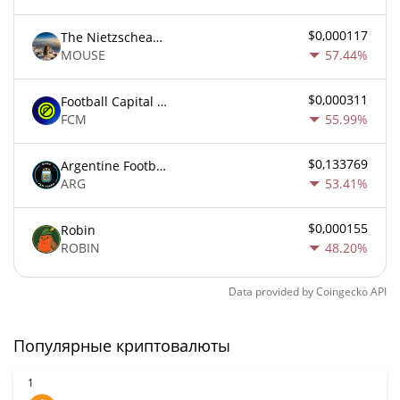
$0,000117
The Nietzschean Mouse
MOUSE
57.44%
$0,000311
Football Capital Markets
FCM
55.99%
$0,133769
Argentine Football Association Fan Token
ARG
53.41%
$0,000155
Robin
ROBIN
48.20%
Data provided by
Coingecko
API
Популярные криптовалюты
1