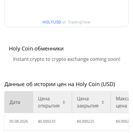
Мин. / максцена за 30
$0,00022536491 /
$0,00023555896
дней
HOLYUSD
от TradingView
Мин. / макс цена за 90
$0,00022536491 /
$0,00029756873
дней
Holy Coin обменники
Мин. / макс цена за 52
$0,00022536491 /
Instant crypto to crypto exchange coming soon!
$0,00030842632
недели
Исторический макс.
$0,01553962
сент. 29, 2025 (10 месяцев
Данные об истории цен на Holy Coin (USD)
98.55%
назад)
Цена
Цена
Максим
Дата
Исторический мин.
$0,00002018
открытия
закрытия
цена
апр. 22, 2026 (3 месяцев
1014.38%
назад)
05.08.2026
$0,000233
$0,000225
$0,00023