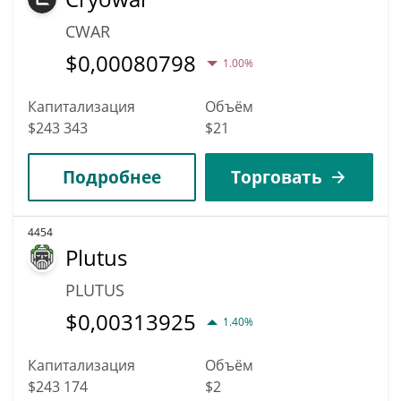
CWAR
$
0,00080798
1.00%
Капитализация
Объём
$243 343
$21
Подробнее
Торговать
4454
Plutus
PLUTUS
$
0,00313925
1.40%
Капитализация
Объём
$243 174
$2