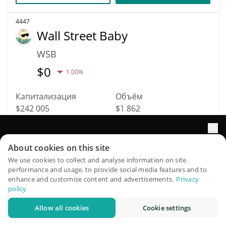
4447
Wall Street Baby
WSB
$
0
1.00%
Капитализация
Объём
$242 005
$1 862
Подробнее
Торговать
Увеличьте рост портфеля с помощью ИИ
About cookies on this site
QuantPilot — платформа полного цикла, где
We use cookies to collect and analyse information on site
4457
performance and usage, to provide social media features and to
автономные агенты создают, бэктестят и оптимизируют
Ridotto
enhance and customise content and advertisements.
Privacy
ваши стратегии и проводят рыночные исследования
policy
RDT
Allow all cookies
Cookie settings
Попробовать бесплатно
$
0,00094328
0.10%