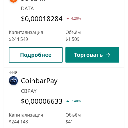
DATA
$
0,00018284
4.20%
Капитализация
Объём
$244 549
$1 509
Подробнее
Торговать
4449
CoinbarPay
CBPAY
$
0,00006633
2.40%
Капитализация
Объём
$244 148
$41